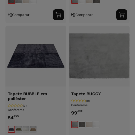
Comparar
Comparar
Adicionar
Adici
ao
ao
carrinho
carri
Tapete BUBBLE em
Tapete BUGGY
poliéster
(0)
Conforama
(0)
Conforama
,99
€
99
,99
€
54