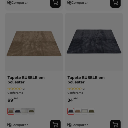
Comparar
Comparar
Adicionar
Adici
ao
ao
carrinho
carri
Tapete BUBBLE em
Tapete BUBBLE em
poliéster
poliéster
(0)
(0)
Conforama
Conforama
,99
€
,99
€
69
34
Comparar
Comparar
Adicionar
Adici