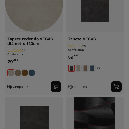
Tapete redondo VEGAS
Tapete VEGAS
diâmetro 120cm
(0)
Conforama
(0)
Conforama
,99
€
59
,99
€
29
+2
+1
Comparar
Comparar
Adicionar
Adici
ao
ao
carrinho
carri