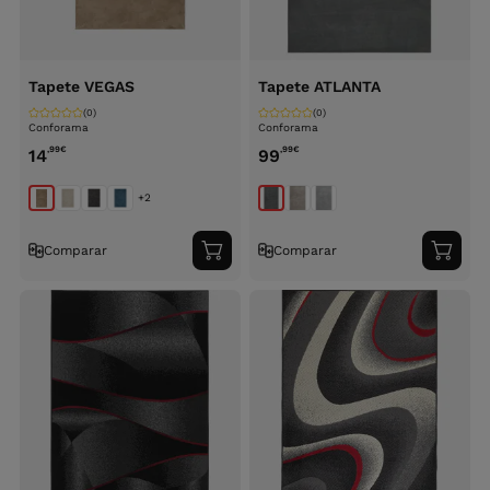
Tapete VEGAS
Tapete ATLANTA
(0)
(0)
Conforama
Conforama
,99
€
,99
€
14
99
+2
Comparar
Comparar
Adicionar
Adici
ao
ao
carrinho
carri