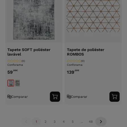
Tapete SOFT poliéster
Tapete de poliéster
lavável
ROMBOS
(0)
(0)
Conforama
Conforama
,99
€
,00
€
59
139
Comparar
Comparar
Adicionar
Adici
ao
ao
carrinho
carri
1
2
3
4
5
...
48