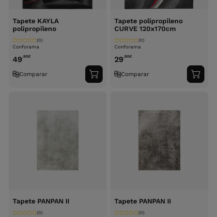
Tapete KAYLA
Tapete polipropileno
polipropileno
CURVE 120x170cm
(0)
(0)
Conforama
Conforama
,90
€
,90
€
49
29
Comparar
Comparar
Adicionar
Adici
ao
ao
carrinho
carri
Tapete PANPAN II
Tapete PANPAN II
(0)
(0)