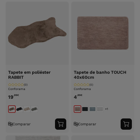
carrinho
carri
Tapete em poliéster
Tapete de banho TOUCH
RABBIT
40x60cm
(0)
(0)
Conforama
Conforama
,99
€
,99
€
19
4
+1
Comparar
Comparar
Adicionar
Adici
ao
ao
carrinho
carri