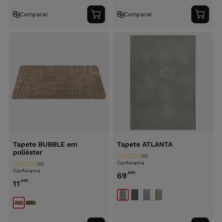
Comparar
Comparar
Adicionar
Adici
ao
ao
carrinho
carri
Tapete BUBBLE em
Tapete ATLANTA
poliéster
(0)
Conforama
(0)
Conforama
,99
€
69
,99
€
11