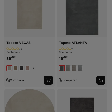
Tapete VEGAS
Tapete ATLANTA
(0)
(0)
Conforama
Conforama
,99
€
,99
€
39
19
+2
Comparar
Comparar
Adicionar
Adici
ao
ao
carrinho
carri