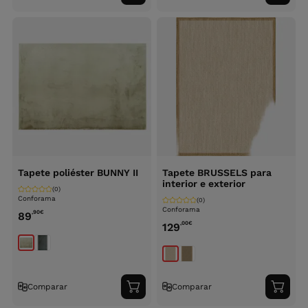
ao
ao
carrinho
carri
Tapete poliéster BUNNY II
Tapete BRUSSELS para
interior e exterior
(0)
Conforama
(0)
Conforama
,90
€
89
,00
€
129
Comparar
Comparar
Adicionar
Adici
ao
ao