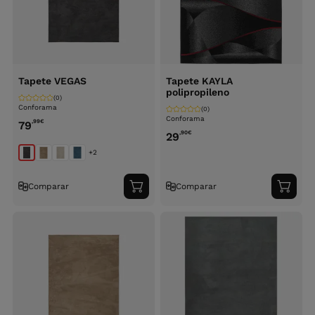
Tapete VEGAS
Tapete KAYLA
polipropileno
(0)
Conforama
(0)
Conforama
,99
€
79
,90
€
29
+2
Comparar
Comparar
Adicionar
Adici
ao
ao
carrinho
carri