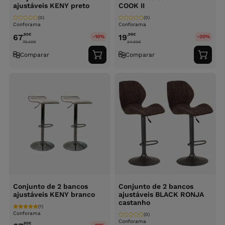
ajustáveis KENY preto
COOK II
(0)
(0)
Conforama
Conforama
,80
€
,99
€
67
19
-10%
-20%
79.40
€
24.99
€
Comparar
Comparar
Adicionar
Adici
ao
ao
carrinho
carri
Conjunto de 2 bancos
Conjunto de 2 bancos
ajustáveis KENY branco
ajustáveis BLACK RONJA
castanho
(1)
Conforama
(0)
Conforama
,80
€