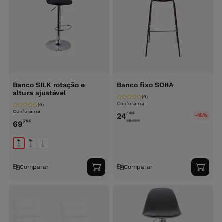
Banco SILK rotação e
Banco fixo SOHA
altura ajustável
(0)
Conforama
(0)
Conforama
,90
€
24
-15%
29.90
€
,70
€
69
Comparar
Comparar
Adicionar
Adici
ao
ao
carrinho
carri