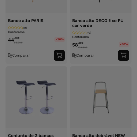
Banco alto PARIS
Banco alto DECO fixo PU
cor verde
(0)
Conforama
(0)
Conforama
,90
€
44
-20%
58.90
€
,90
€
58
-50%
128.90
€
Comparar
Comparar
Adicionar
Adici
ao
ao
carrinho
carri
Conjunto de 2 bancos
Banco alto dobrável NEW