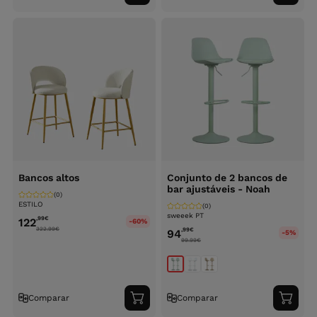
ao
ao
carrinho
carri
Bancos altos
Conjunto de 2 bancos de
bar ajustáveis - Noah
(0)
ESTILO
(0)
sweeek PT
,99
€
122
-60%
322.99
€
,99
€
94
-5%
99.99
€
Comparar
Comparar
Adicionar
Adici
ao
ao