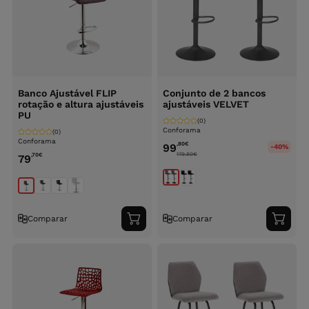
Banco Ajustável FLIP
Conjunto de 2 bancos
rotação e altura ajustáveis
ajustáveis VELVET
PU
(0)
Conforama
(0)
Conforama
,80
€
99
-40%
179.80
€
,70
€
79
Comparar
Comparar
Adicionar
Adici
ao
ao
carrinho
carri