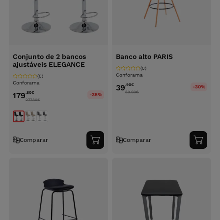
Conjunto de 2 bancos
Banco alto PARIS
ajustáveis ELEGANCE
(0)
Conforama
(0)
Conforama
,90
€
39
-30%
59.90
€
,80
€
179
-35%
277.80
€
Comparar
Comparar
Adicionar
Adici
ao
ao
carrinho
carri