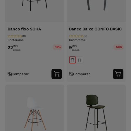
Banco fixo SOHA
Banco Baixo CONFO BASIC
(0)
(0)
Conforama
Conforama
,90
€
,90
€
22
9
-15%
-50%
27.90
€
19.90
€
Comparar
Comparar
Adicionar
Adici
ao
ao
carrinho
carri