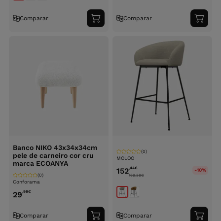
Comparar
Comparar
Adicionar
Adici
ao
ao
carrinho
carri
Banco NIKO 43x34x34cm
(0)
pele de carneiro cor cru
MOLOO
marca ECOANYA
,44
€
152
-10%
(0)
169.38
€
Conforama
,99
€
29
Comparar
Comparar
Adicionar
Adici