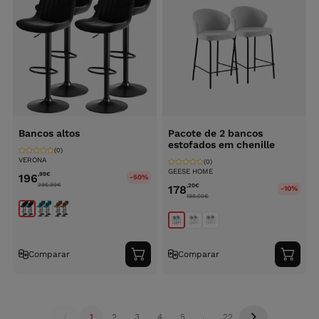
Bancos altos
Pacote de 2 bancos
estofados em chenille
(0)
VERONA
(0)
GEESE HOME
,99
€
196
-50%
396.99
€
,20
€
178
-10%
198.00
€
Comparar
Comparar
Adicionar
Adici
ao
ao
carrinho
carri
1
2
3
4
5
...
22