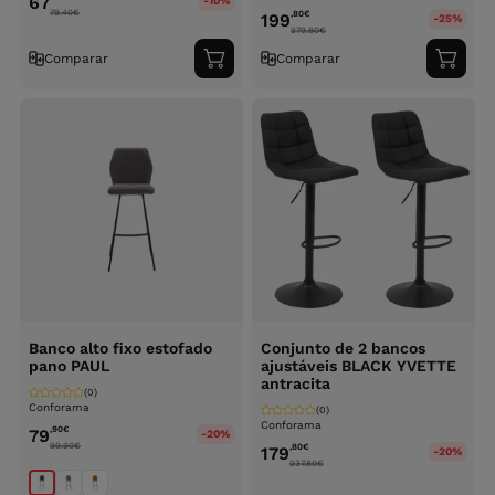
67
-10%
79.40
€
,80
€
199
-25%
279.80
€
Comparar
Comparar
Adicionar
Adici
ao
ao
carrinho
carri
Banco alto fixo estofado
Conjunto de 2 bancos
pano PAUL
ajustáveis BLACK YVETTE
antracita
(0)
Conforama
(0)
Conforama
,90
€
79
-20%
99.90
€
,80
€
179
-20%
237.80
€