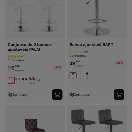
Conjunto de 2 bancos
Banco ajustável BART
ajustáveis PALM
(0)
Conforama
(1)
Conforama
,90
€
29
-25%
39.90
€
,98
€
115
-15%
139.98
€
+1
Comparar
Comparar
Adicionar
Adici
ao
ao
carrinho
carri