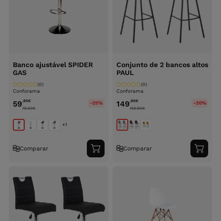
Banco ajustável SPIDER
Conjunto de 2 bancos altos
GAS
PAUL
(0)
(0)
Conforama
Conforama
,90
€
,90
€
59
149
-25%
-20%
79.90
€
199.80
€
+1
Comparar
Comparar
Adicionar
Adici
ao
ao
carrinho
carri