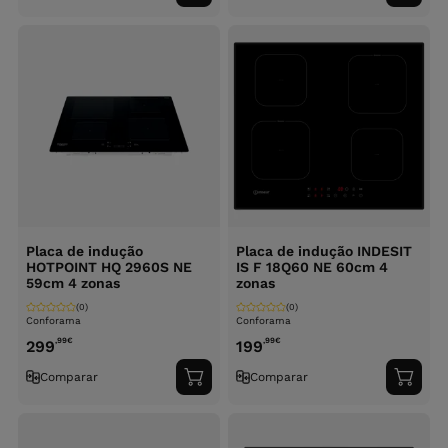
ao
ao
carrinho
carri
Placa de indução
Placa de indução INDESIT
HOTPOINT HQ 2960S NE
IS F 18Q60 NE 60cm 4
59cm 4 zonas
zonas
(0)
(0)
Conforama
Conforama
,99
€
,99
€
299
199
Comparar
Comparar
Adicionar
Adici
ao
ao
carrinho
carri