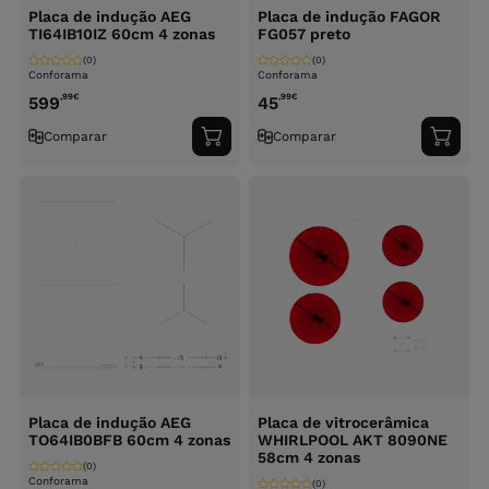
Placa de indução AEG
Placa de indução FAGOR
TI64IB10IZ 60cm 4 zonas
FG057 preto
(0)
(0)
Conforama
Conforama
,99
€
,99
€
599
45
Comparar
Comparar
Adicionar
Adici
ao
ao
carrinho
carri
Placa de indução AEG
Placa de vitrocerâmica
TO64IB0BFB 60cm 4 zonas
WHIRLPOOL AKT 8090NE
58cm 4 zonas
(0)
Conforama
(0)