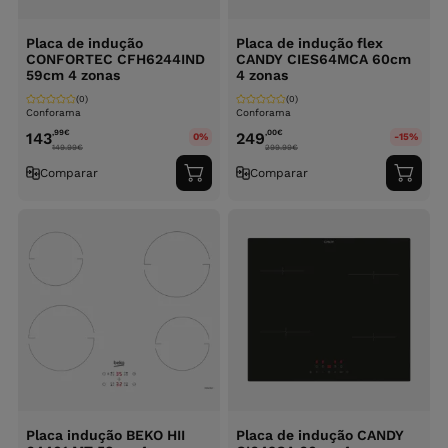
Placa de indução
Placa de indução flex
CONFORTEC CFH6244IND
CANDY CIES64MCA 60cm
59cm 4 zonas
4 zonas
(0)
(0)
Conforama
Conforama
,99
€
,00
€
143
249
0%
-15%
149.99
€
299.99
€
Comparar
Comparar
Adicionar
Adici
ao
ao
carrinho
carri
Placa indução BEKO HII
Placa de indução CANDY