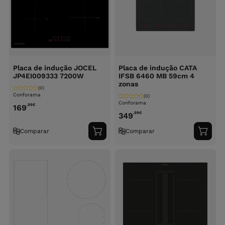
Placa de indução JOCEL
Placa de indução CATA
JP4EI009333 7200W
IFSB 6460 MB 59cm 4
zonas
(0)
Conforama
(0)
Conforama
,99
€
169
,99
€
349
Comparar
Comparar
Adicionar
Adici
ao
ao
carrinho
carri