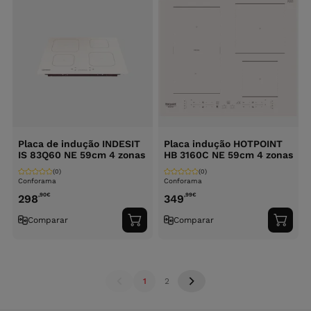
Placa de indução INDESIT
Placa indução HOTPOINT
IS 83Q60 NE 59cm 4 zonas
HB 3160C NE 59cm 4 zonas
(0)
(0)
Conforama
Conforama
,90
€
,99
€
298
349
Comparar
Comparar
Adicionar
Adici
ao
ao
carrinho
carri
1
2