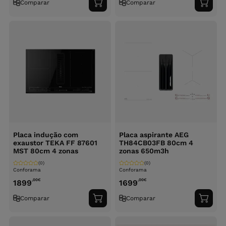
Comparar
Comparar
Adicionar
Adici
ao
ao
carrinho
carri
Placa indução com
Placa aspirante AEG
exaustor TEKA FF 87601
TH84CB03FB 80cm 4
MST 80cm 4 zonas
zonas 650m3h
(0)
(0)
Conforama
Conforama
,00
€
,00
€
1899
1699
Comparar
Comparar
Adicionar
Adici
ao
ao
carrinho
carri