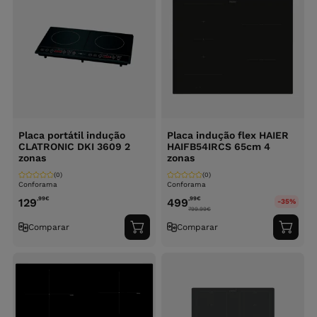
Placa portátil indução
Placa indução flex HAIER
CLATRONIC DKI 3609 2
HAIFB54IRCS 65cm 4
zonas
zonas
(0)
(0)
Conforama
Conforama
,99
€
,99
€
129
499
-35%
799.99
€
Comparar
Comparar
Adicionar
Adici
ao
ao
carrinho
carri