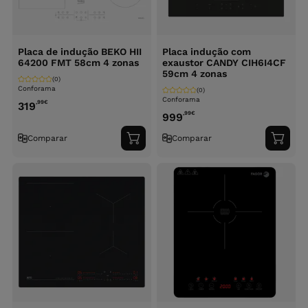
Placa de indução BEKO HII
Placa indução com
64200 FMT 58cm 4 zonas
exaustor CANDY CIH6I4CF
59cm 4 zonas
(0)
Conforama
(0)
Conforama
,99
€
319
,99
€
999
Comparar
Comparar
Adicionar
Adici
ao
ao
carrinho
carri