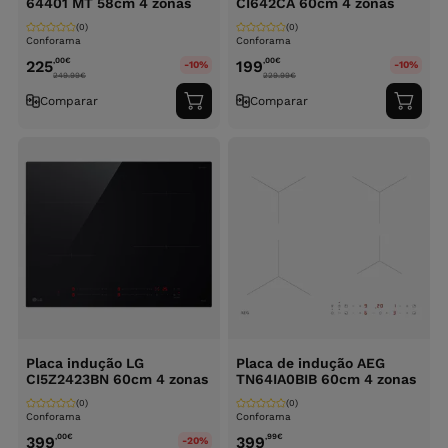
64401 MT 58cm 4 zonas
CI642CA 60cm 4 zonas
(0)
(0)
Conforama
Conforama
,00
€
,00
€
225
199
-10%
-10%
249.99
€
229.99
€
Comparar
Comparar
Adicionar
Adici
ao
ao
carrinho
carri
Placa indução LG
Placa de indução AEG
CI5Z2423BN 60cm 4 zonas
TN64IA0BIB 60cm 4 zonas
(0)
(0)
Conforama
Conforama
,00
€
,99
€
399
399
-20%