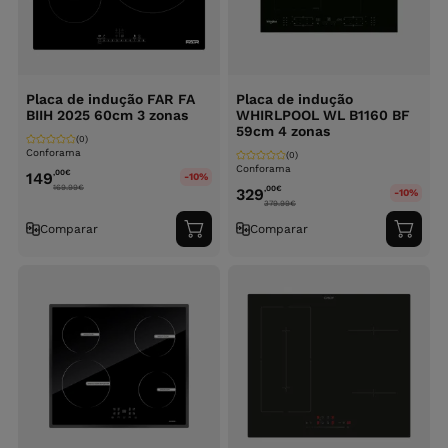
Placa de indução FAR FA
Placa de indução
BIIH 2025 60cm 3 zonas
WHIRLPOOL WL B1160 BF
59cm 4 zonas
(0)
Conforama
(0)
Conforama
,00
€
149
-10%
169.99
€
,00
€
329
-10%
379.99
€
Comparar
Comparar
Adicionar
Adici
ao
ao
carrinho
carri