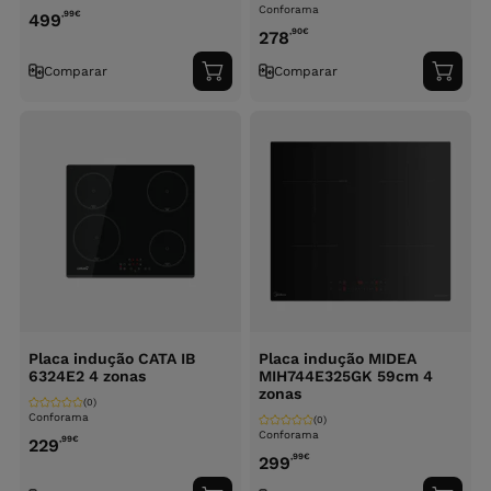
Conforama
,99
€
499
,90
€
278
Comparar
Comparar
Adicionar
Adici
ao
ao
carrinho
carri
Placa indução CATA IB
Placa indução MIDEA
6324E2 4 zonas
MIH744E325GK 59cm 4
zonas
(0)
Conforama
(0)
Conforama
,99
€
229
,99
€
299