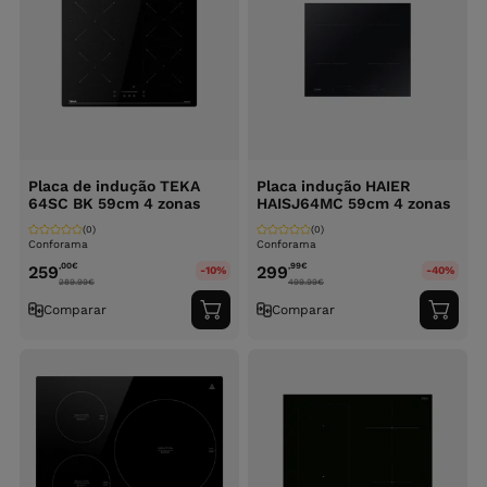
Placa de indução TEKA
Placa indução HAIER
64SC BK 59cm 4 zonas
HAISJ64MC 59cm 4 zonas
(0)
(0)
Conforama
Conforama
,00
€
,99
€
259
299
-10%
-40%
289.99
€
499.99
€
Comparar
Comparar
Adicionar
Adici
ao
ao
carrinho
carri