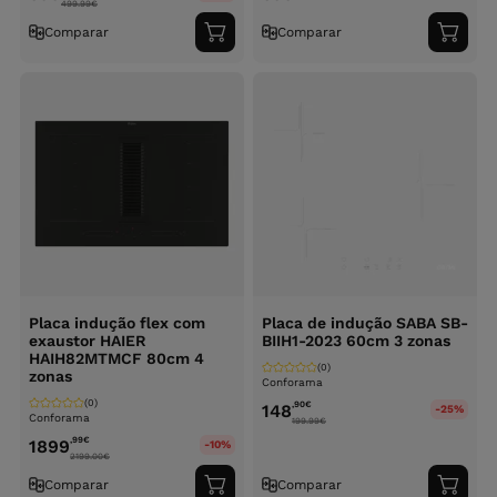
499.99
€
Comparar
Comparar
Adicionar
Adici
ao
ao
carrinho
carri
Placa indução flex com
Placa de indução SABA SB-
exaustor HAIER
BIIH1-2023 60cm 3 zonas
HAIH82MTMCF 80cm 4
(0)
zonas
Conforama
(0)
,90
€
148
-25%
Conforama
199.99
€
,99
€
1899
-10%
2199.00
€
Comparar
Comparar
Adicionar
Adici