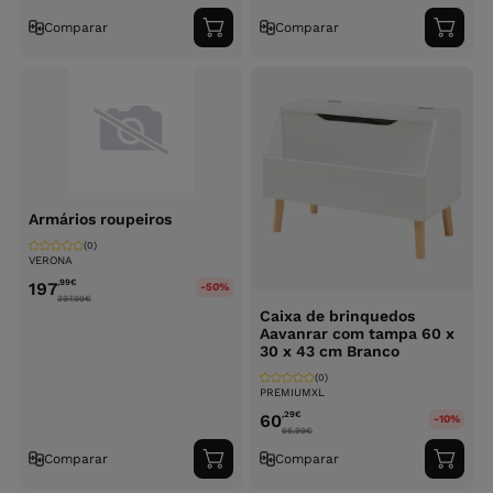
Comparar
Comparar
Adicionar
Adici
ao
ao
carrinho
carri
Armários roupeiros
(0)
VERONA
,99
€
197
-50%
397.99
€
Caixa de brinquedos
Aavanrar com tampa 60 x
30 x 43 cm Branco
(0)
PREMIUMXL
,29
€
60
-10%
66.99
€
Comparar
Comparar
Adicionar
Adici
ao
ao