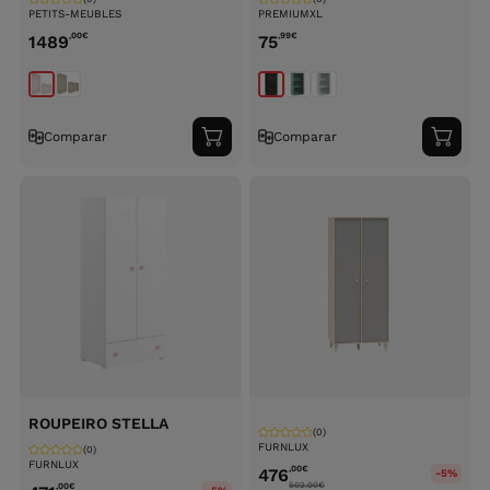
PETITS-MEUBLES
PREMIUMXL
,00
€
,99
€
1489
75
Comparar
Comparar
Adicionar
Adici
ao
ao
carrinho
carri
ROUPEIRO STELLA
(0)
FURNLUX
(0)
FURNLUX
,00
€
476
-5%
502.00
€
,00
€