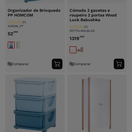
Organizador de Brinquedo
Cómoda 3 gavetas e
PP HOMCOM
roupeiro 2 portas Wood
Luck Babushka
(0)
AOSOM_PT
(0)
PETITS-MEUBLES
,99
€
52
,00
€
1319
Comparar
Comparar
Adicionar
Adici
ao
ao
carrinho
carri