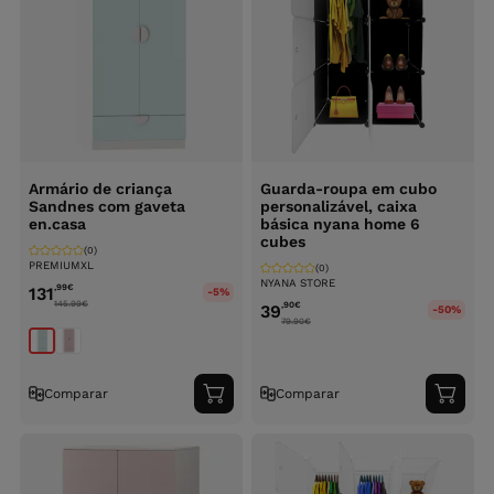
Armário de criança
Guarda-roupa em cubo
Sandnes com gaveta
personalizável, caixa
en.casa
básica nyana home 6
cubes
(0)
PREMIUMXL
(0)
NYANA STORE
,99
€
131
-5%
145.99
€
,90
€
39
-50%
79.90
€
Comparar
Comparar
Adicionar
Adici
ao
ao
carrinho
carri