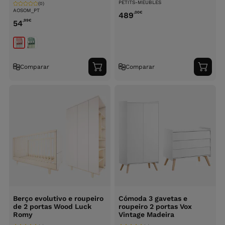
PETITS-MEUBLES
(0)
AOSOM_PT
,00
€
489
,99
€
54
Comparar
Comparar
Adicionar
Adici
ao
ao
carrinho
carri
Berço evolutivo e roupeiro
Cómoda 3 gavetas e
de 2 portas Wood Luck
roupeiro 2 portas Vox
Romy
Vintage Madeira