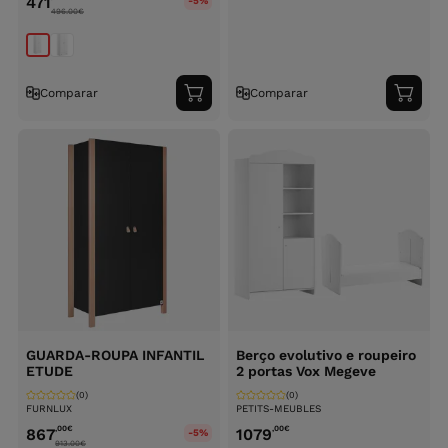
471
-5%
496.00
€
Comparar
Comparar
Adicionar
Adici
ao
ao
carrinho
carri
GUARDA-ROUPA INFANTIL
Berço evolutivo e roupeiro
ETUDE
2 portas Vox Megeve
(0)
(0)
FURNLUX
PETITS-MEUBLES
,00
€
,00
€
867
1079
-5%
913.00
€