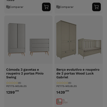
Comparar
Comparar
Adicionar
Adici
ao
ao
carrinho
carri
Cómoda 3 gavetas e
Berço evolutivo e roupeiro
roupeiro 2 portas Pinio
de 2 portas Wood Luck
Swing
Gabriel
(0)
(0)
PETITS-MEUBLES
PETITS-MEUBLES
,00
€
,00
€
1299
1439