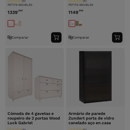
(0)
(0)
PETITS-MEUBLES
PETITS-MEUBLES
,00
€
,00
€
1339
1149
Comparar
Comparar
Adicionar
Adici
ao
ao
carrinho
carri
Cómoda de 4 gavetas e
Armário de parede
roupeiro de 2 portas Wood
Zundert porta de vidro
Luck Gabriel
canelado aço en.casa
(0)
(0)