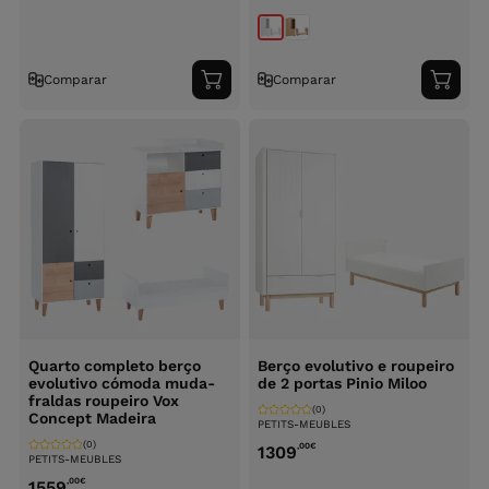
Comparar
Comparar
Adicionar
Adici
ao
ao
carrinho
carri
Quarto completo berço
Berço evolutivo e roupeiro
evolutivo cómoda muda-
de 2 portas Pinio Miloo
fraldas roupeiro Vox
(0)
Concept Madeira
PETITS-MEUBLES
(0)
,00
€
1309
PETITS-MEUBLES
,00
€
1559