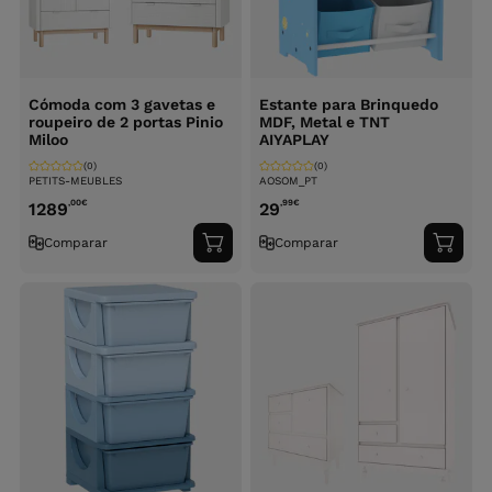
Cómoda com 3 gavetas e
Estante para Brinquedo
roupeiro de 2 portas Pinio
MDF, Metal e TNT
Miloo
AIYAPLAY
(0)
(0)
PETITS-MEUBLES
AOSOM_PT
,00
€
,99
€
1289
29
Comparar
Comparar
Adicionar
Adici
ao
ao
carrinho
carri