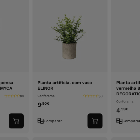
uspensa
Planta artificial com vaso
Planta art
 MYCA
ELINOR
vermelha 
DECORATI
Conforama
(0)
(0)
Conforama
9
,90
€
4
,99
€
Comparar
Compara
Adicionar
Adicionar
ao
ao
carrinho
carrinho