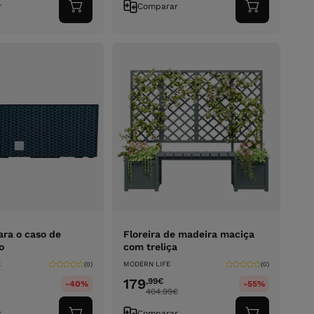
r
Comparar
Adicionar
Adicionar
ao
ao
carrinho
carrinho
ara o caso de
Floreira de madeira maciça
o
com treliça
E
MODERN LIFE
(0)
(0)
179
,99
€
-40%
-55%
404.99
€
r
Comparar