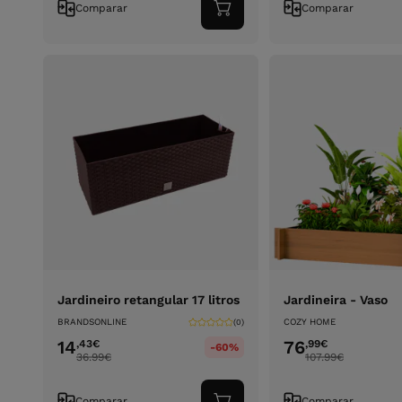
Comparar
Comparar
Adicionar
ao
carrinho
Jardineiro retangular 17 litros
Jardineira - Vaso
BRANDSONLINE
COZY HOME
(0)
14
76
,43
€
,99
€
-60%
36.99
€
107.99
€
Comparar
Comparar