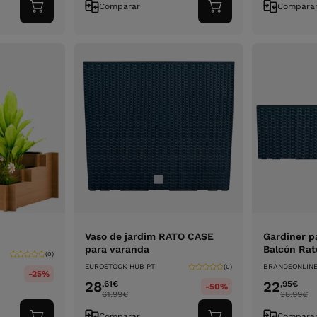
Comparar
Compara
Adicionar
Adicionar
ao
ao
carrinho
carrinho
Vaso de jardim RATO CASE
Gardiner p
para varanda
Balcón Rat
(0)
EUROSTOCK HUB PT
BRANDSONLIN
(0)
-25%
28
22
,61
€
,95
€
-50%
61.99
€
38.99
€
Comparar
Compara