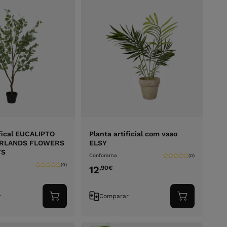
ifical EUCALIPTO
Planta artificial com vaso
ERLANDS FLOWERS
ELSY
TS
Conforama
(0)
(0)
12
,90
€
r
Comparar
Adicionar
Adicionar
ao
ao
carrinho
carrinho