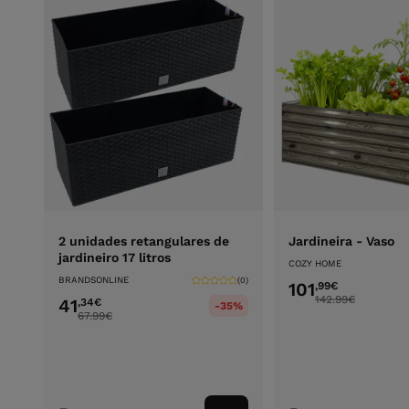
2 unidades retangulares de
Jardineira - Vaso
jardineiro 17 litros
COZY HOME
BRANDSONLINE
(0)
101
,99
€
142.99
€
41
,34
€
-35%
67.99
€