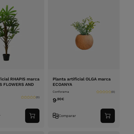
ificial RHAPIS marca
Planta artificial OLGA marca
S FLOWERS AND
ECOANYA
Conforama
(0)
(0)
9
,90
€
r
Comparar
Adicionar
Adicionar
ao
ao
carrinho
carrinho