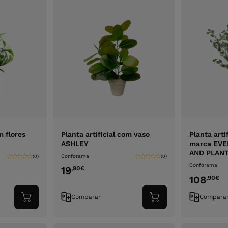
m flores
Planta artificial com vaso
Planta art
ASHLEY
marca EV
AND PLAN
Conforama
(0)
(0)
Conforama
19
,90
€
108
,90
€
Comparar
Compara
Adicionar
Adicionar
ao
ao
carrinho
carrinho