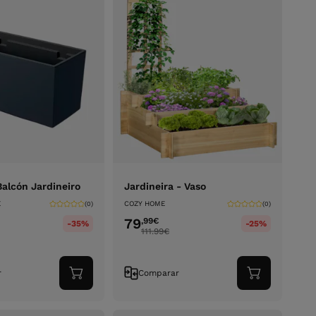
Balcón Jardineiro
Jardineira - Vaso
E
COZY HOME
(0)
(0)
79
,99
€
-35%
-25%
111.99
€
r
Comparar
Adicionar
Adicionar
ao
ao
carrinho
carrinho