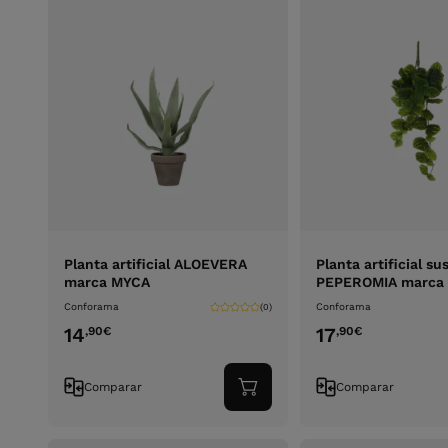
Planta artificial ALOEVERA
Planta artificial s
marca MYCA
PEPEROMIA marca
Conforama
Conforama
(0)
14
17
,90
€
,90
€
Comparar
Comparar
Adicionar
ao
carrinho