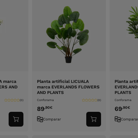
SA marca
Planta artificial LICUALA
Planta art
ERS AND
marca EVERLANDS FLOWERS
EVERLAND
AND PLANTS
PLANTS
Conforama
Conforama
(0)
(0)
89
69
,90
€
,90
€
Comparar
Compara
Adicionar
Adicionar
ao
ao
carrinho
carrinho