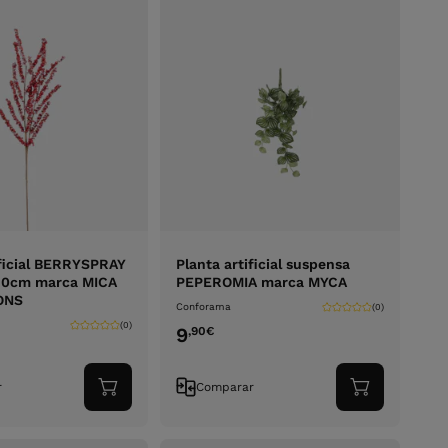
ificial BERRYSPRAY
Planta artificial suspensa
80cm marca MICA
PEPEROMIA marca MYCA
ONS
Conforama
(0)
(0)
9
,90
€
r
Comparar
Adicionar
Adicionar
ao
ao
carrinho
carrinho