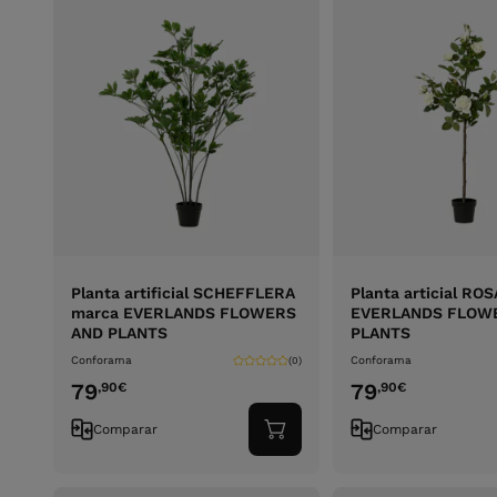
Planta artificial SCHEFFLERA
Planta articial RO
marca EVERLANDS FLOWERS
EVERLANDS FLOW
AND PLANTS
PLANTS
Conforama
Conforama
(0)
79
79
,90
€
,90
€
Comparar
Comparar
Adicionar
ao
carrinho