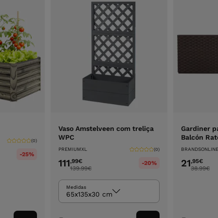
Vaso Amstelveen com treliça
Gardiner p
WPC
Balcón Rat
(0)
PREMIUMXL
BRANDSONLIN
(0)
-25%
111
21
,99
€
,95
€
-20%
139.99
€
38.99
€
Medidas
65x135x30 cm