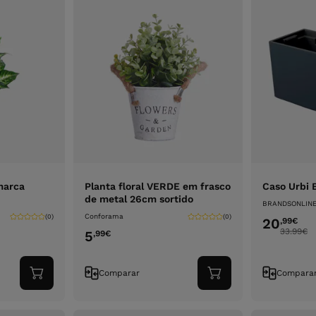
marca
Planta floral VERDE em frasco
Caso Urbi 
de metal 26cm sortido
BRANDSONLIN
Conforama
(0)
(0)
20
,99
€
33.99
€
5
,99
€
Comparar
Compara
Adicionar
Adicionar
ao
ao
carrinho
carrinho