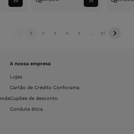
Adicionar
Adicionar
ao
ao
carrinho
carrinho
1
2
3
4
5
...
27
A nossa empresa
Lojas
Cartão de Crédito Conforama
venda
Cupões de desconto
Conduta ética