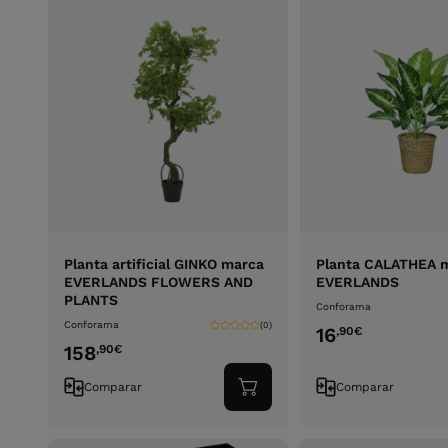
Planta artificial GINKO marca
Planta CALATHEA 
EVERLANDS FLOWERS AND
EVERLANDS
PLANTS
Conforama
Conforama
(0)
16
,90
€
158
,90
€
Comparar
Comparar
Adicionar
ao
carrinho