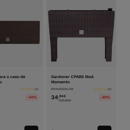
ara o caso de
Gardoner CPABS Mod.
o
Momento
E
BRANDSONLINE
(0)
(0)
34
,94
€
-40%
-65%
108.99
€