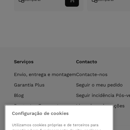
Adicionar
ao
carrinho
Serviços
Contacto
Envio, entrega e montagem
Contacte-nos
Garantia Plus
Seguir o meu pedido
Blog
Seguir incidência Pós-
Perguntas Frequentes
Livro de reclamações
Configuração de cookies
Utilizamos cookies próprias e de terceiros para