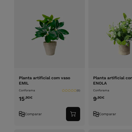
Planta artificial com vaso
Planta artificial co
EMIL
ENOLA
Conforama
Conforama
(0)
15
9
,90
€
,90
€
Comparar
Comparar
Adicionar
ao
carrinho