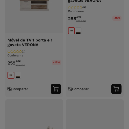
gavetas VERONA
(0)
Conforama
,00
€
288
-15%
339.00
€
Móvel de TV 1 porta e 1
gaveta VERONA
(0)
Conforama
,00
€
259
-15%
309.00
€
Comparar
Comparar
Adicionar
Adici
ao
ao
carrinho
carri