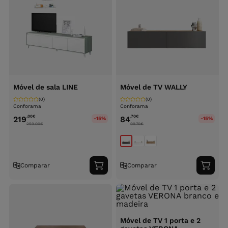
Móvel de sala LINE
Móvel de TV WALLY
(0)
(0)
Conforama
Conforama
,00
€
,70
€
219
84
-15%
-15%
259.00
€
99.70
€
Comparar
Comparar
Adicionar
Adici
ao
ao
carrinho
carri
Móvel de TV 1 porta e 2