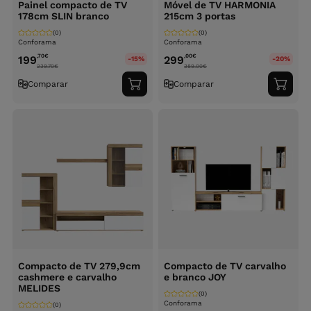
Painel compacto de TV
Móvel de TV HARMONIA
178cm SLIN branco
215cm 3 portas
(0)
(0)
Conforama
Conforama
,70
€
,00
€
199
299
-15%
-20%
239.70
€
389.00
€
Comparar
Comparar
Adicionar
Adici
ao
ao
carrinho
carri
Compacto de TV 279,9cm
Compacto de TV carvalho
cashmere e carvalho
e branco JOY
MELIDES
(0)
Conforama
(0)