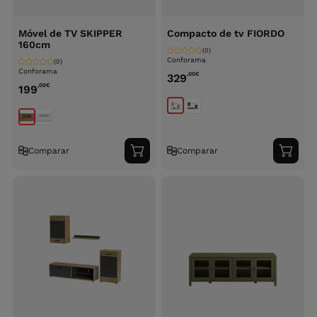
Móvel de TV SKIPPER
Compacto de tv FIORDO
160cm
(0)
Conforama
(0)
Conforama
,00
€
329
,00
€
199
Comparar
Comparar
Adicionar
Adici
ao
ao
carrinho
carri