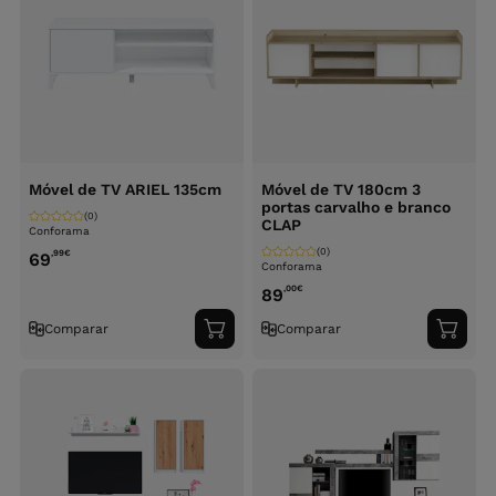
Móvel de TV ARIEL 135cm
Móvel de TV 180cm 3
portas carvalho e branco
(0)
CLAP
Conforama
(0)
,99
€
69
Conforama
,00
€
89
Comparar
Comparar
Adicionar
Adici
ao
ao
carrinho
carri