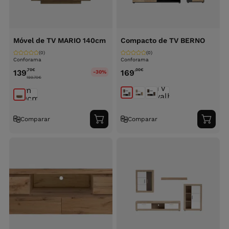
Móvel de TV MARIO 140cm
Compacto de TV BERNO
(0)
(0)
Conforama
Conforama
,70
€
,00
€
139
169
-30%
199.70
€
Comparar
Comparar
Adicionar
Adici
ao
ao
carrinho
carri