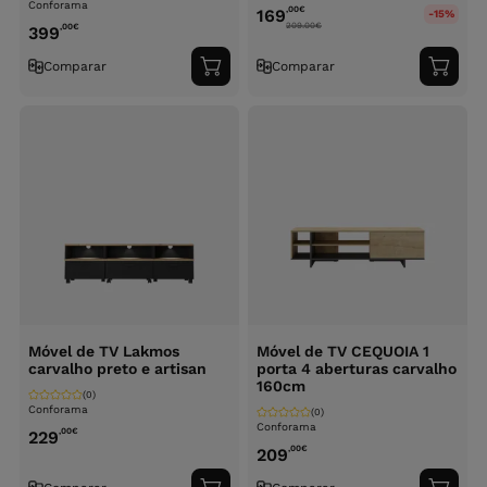
Conforama
,00
€
169
-15%
209.00
€
,00
€
399
Comparar
Comparar
Adicionar
Adici
ao
ao
carrinho
carri
Móvel de TV Lakmos
Móvel de TV CEQUOIA 1
carvalho preto e artisan
porta 4 aberturas carvalho
160cm
(0)
Conforama
(0)
Conforama
,00
€
229
,00
€
209