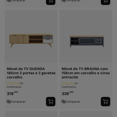
Comparar
Comparar
Adicionar
Adici
ao
ao
carrinho
carri
Móvel de TV DUENDA
Móvel de TV BRAUNA com
180cm 2 portas e 2 gavetas
158cm em carvalho e cinza
carvalho
antracite
(0)
(0)
Conforama
Conforama
,00
€
,00
€
319
339
Comparar
Comparar
Adicionar
Adici
ao
ao
carrinho
carri