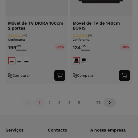
Móvel de TV DIORA 160cm
Móvel de TV de 140cm
2 portas
BORIS
(0)
(0)
Conforama
Conforama
,70
€
,70
€
199
134
-30%
-15%
299.00
€
159.70
€
Comparar
Comparar
Adicionar
Adici
ao
ao
carrinho
carri
1
2
3
4
5
...
78
Serviços
Contacto
A nossa empresa