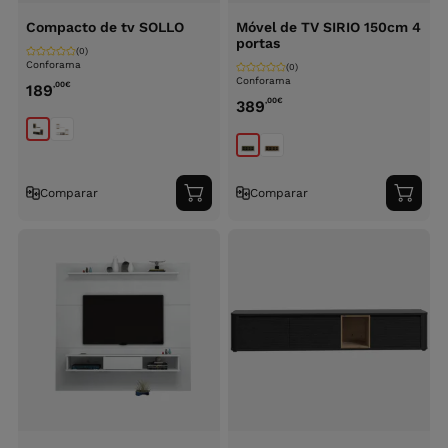
Compacto de tv SOLLO
Móvel de TV SIRIO 150cm 4
portas
(0)
Conforama
(0)
Conforama
,00
€
189
,00
€
389
Comparar
Comparar
Adicionar
Adici
ao
ao
carrinho
carri