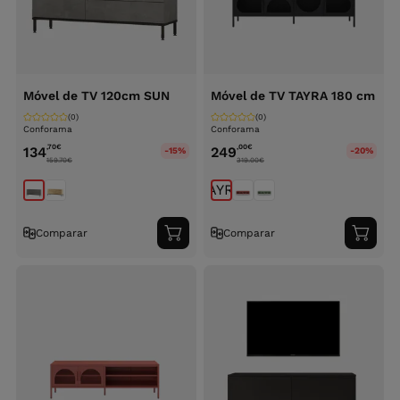
Móvel de TV 120cm SUN
Móvel de TV TAYRA 180 cm
(0)
(0)
Conforama
Conforama
,70
€
,00
€
134
249
-15%
-20%
159.70
€
319.00
€
Comparar
Comparar
Adicionar
Adici
ao
ao
carrinho
carri