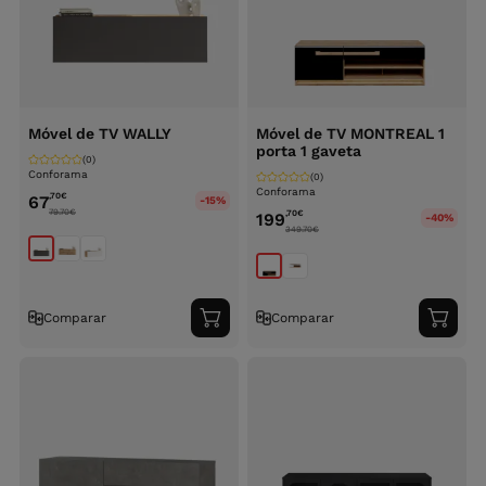
Móvel de TV WALLY
Móvel de TV MONTREAL 1
porta 1 gaveta
(0)
Conforama
(0)
Conforama
,70
€
67
-15%
79.70
€
,70
€
199
-40%
349.70
€
Comparar
Comparar
Adicionar
Adici
ao
ao
carrinho
carri