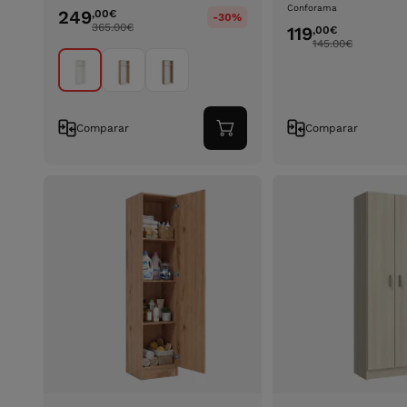
Conforama
249
,00
€
-30%
365.00
€
119
,00
€
145.00
€
Comparar
Comparar
Adicionar
ao
carrinho