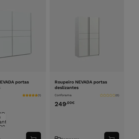
NEVADA portas
Roupeiro NEVADA portas
s
deslizantes
Conforama
(1)
(0)
249
,00
€