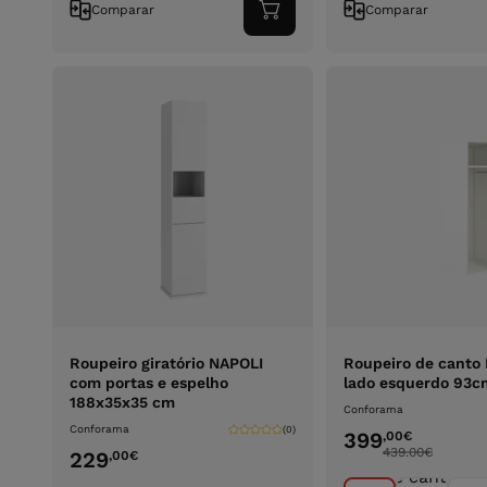
Comparar
Comparar
Adicionar
ao
carrinho
Roupeiro giratório NAPOLI
Roupeiro de canto
com portas e espelho
lado esquerdo 93c
188x35x35 cm
Conforama
Conforama
(0)
399
,00
€
439.00
€
229
,00
€