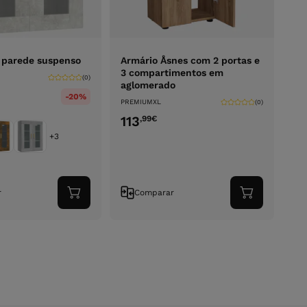
 parede suspenso
Armário Åsnes com 2 portas e
3 compartimentos em
(0)
aglomerado
-20%
PREMIUMXL
(0)
113
,99
€
+3
r
Comparar
Adicionar
Adicionar
ao
ao
carrinho
carrinho