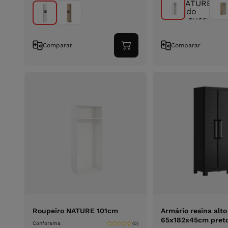
Comparar
Comparar
Adicionar
ao
carrinho
Roupeiro NATURE 101cm
Armário resina alt
65x182x45cm pret
Conforama
(0)