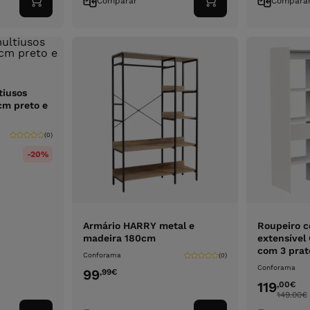
Comparar
Compara
Adicionar
Adicionar
ao
ao
carrinho
carrinho
tiusos
m preto e
(0)
-20%
Armário HARRY metal e
Roupeiro c
madeira 180cm
extensíve
com 3 prat
Conforama
(0)
Conforama
99
,99
€
119
,00
€
149.00
€