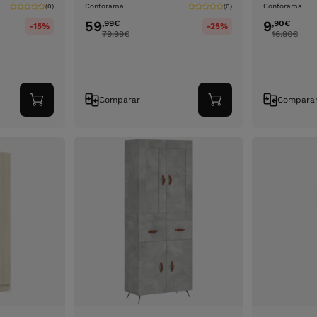
Conforama
Conforama
(0)
(0)
59
9
,99
€
,90
€
-15%
-25%
79.99
€
16.90
€
Comparar
Compara
Adicionar
Adicionar
ao
ao
carrinho
carrinho