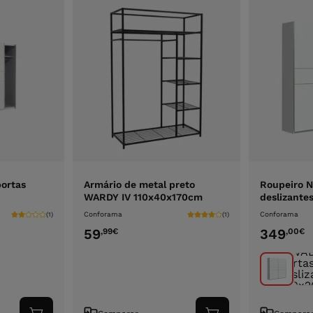
ortas
Armário de metal preto
Roupeiro 
WARDY IV 110x40x170cm
deslizante
Conforama
Conforama
(1)
(1)
59
349
,99
€
,00
€