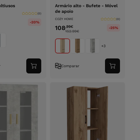
ltiusos
Armário alto - Bufete - Móvel
de apoio
(0)
COZY HOME
(0)
-20%
108
,99
€
-25%
152.99
€
+3
r
Comparar
Adicionar
Adicionar
ao
ao
carrinho
carrinho