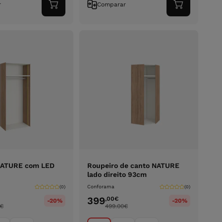
r
Comparar
Adicionar
Adicionar
ao
ao
carrinho
carrinho
NATURE com LED
Roupeiro de canto NATURE
lado direito 93cm
Conforama
(0)
(0)
399
,00
€
-20%
-20%
€
499.00
€