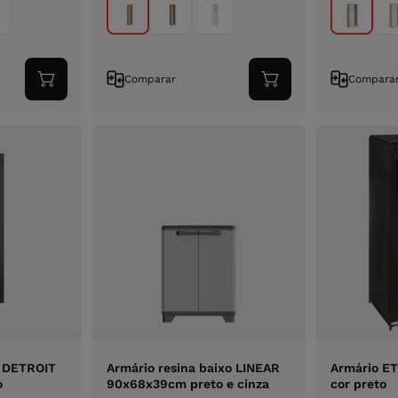
Comparar
Compara
Adicionar
Adicionar
ao
ao
carrinho
carrinho
o DETROIT
Armário resina baixo LINEAR
Armário E
o
90x68x39cm preto e cinza
cor preto