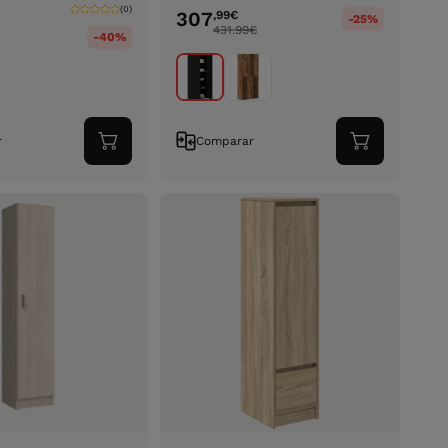
(0)
307
,99
€
-25%
431.99
€
-40%
r
Comparar
Adicionar
Adicionar
ao
ao
carrinho
carrinho