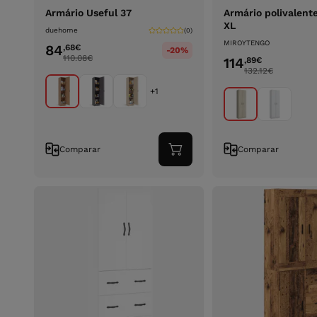
Armário Useful 37
Armário polivalente
XL
duehome
(0)
MIROYTENGO
84
,68
€
-20%
110.08
€
114
,89
€
132.12
€
+1
Comparar
Comparar
Adicionar
ao
carrinho