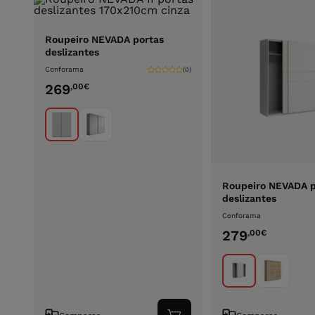
Roupeiro NEVADA portas
deslizantes
Conforama
(0)
269
,00
€
Roupeiro NEVADA p
deslizantes
Conforama
279
,00
€