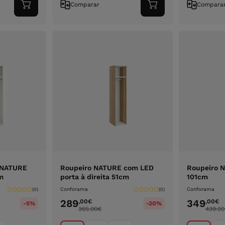
Comparar
Compara
Adicionar
Adicionar
ao
ao
carrinho
carrinho
 NATURE
Roupeiro NATURE com LED
Roupeiro 
m
porta à direita 51cm
101cm
Conforama
Conforama
(0)
(0)
289
349
,00
€
,00
€
-5%
-20%
365.00
€
439.00