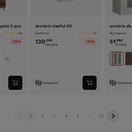
apoio 2 pcs
Armário Useful 60
armário de
duehome
My Essenza
(0)
(0)
130
51
,25
€
,98
€
-25%
-20%
169.32
€
67.99
€
+2
Comparar
Compara
Adicionar
Adicionar
ao
ao
carrinho
carrinho
1
2
3
4
5
...
22