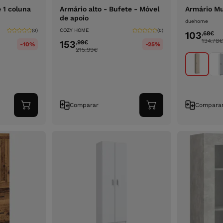
 1 coluna
Armário alto - Bufete - Móvel
Armário Mu
de apoio
duehome
COZY HOME
(0)
(0)
103
,68
€
134.78
€
153
,99
€
-10%
-25%
215.99
€
Comparar
Compara
Adicionar
Adicionar
ao
ao
carrinho
carrinho