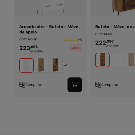
Armário alto - Bufete - Móvel
Bufete - Móvei de 
de apoio
COZY HOME
COZY HOME
(0)
222
,99
€
312.99
€
223
,99
€
-25%
313.99
€
+1
Comparar
Comparar
Adicionar
ao
carrinho