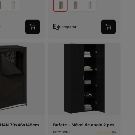
r
Comparar
Adicionar
Adicionar
ao
ao
carrinho
carrinho
THAN 70x46x149cm
Bufete - Móvei de apoio 2 pcs
COZY HOME
(0)