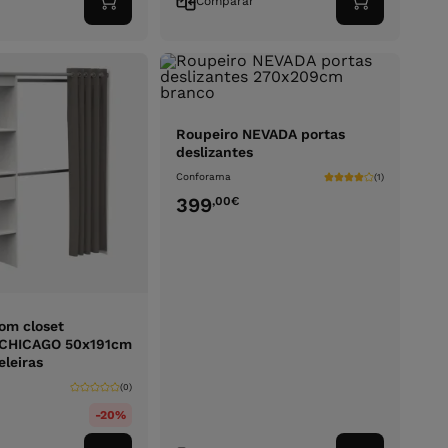
r
Comparar
Adicionar
Adicionar
ao
ao
carrinho
carrinho
Roupeiro NEVADA portas
deslizantes
Conforama
(1)
399
,00
€
om closet
l CHICAGO 50x191cm
eleiras
(0)
-20%