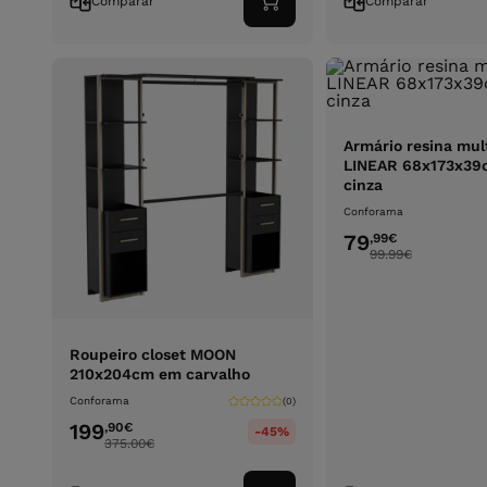
Comparar
Comparar
Adicionar
ao
carrinho
Armário resina mul
LINEAR 68x173x39c
cinza
Conforama
79
,99
€
99.99
€
Roupeiro closet MOON
210x204cm em carvalho
Conforama
(0)
199
,90
€
-45%
375.00
€