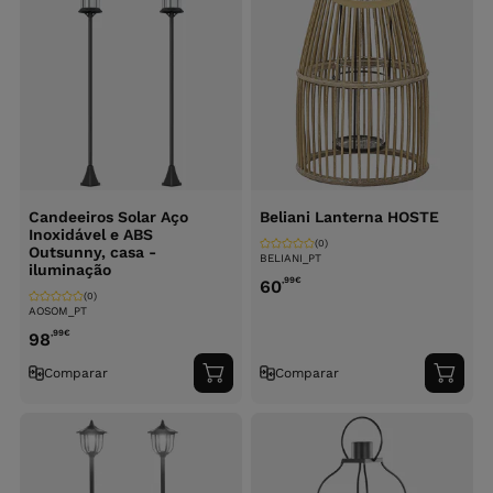
Candeeiros Solar Aço
Beliani Lanterna HOSTE
Inoxidável e ABS
(0)
Outsunny, casa -
BELIANI_PT
iluminação
,99
€
60
(0)
AOSOM_PT
,99
€
98
Comparar
Comparar
Adicionar
Adici
ao
ao
carrinho
carri