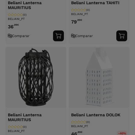
Beliani Lanterna
Beliani Lanterna TAHITI
MAURITIUS
(0)
BELIANI_PT
(0)
BELIANI_PT
,99
€
79
,99
€
36
Comparar
Comparar
Adicionar
Adici
ao
ao
carrinho
carri
Beliani Lanterna
Beliani Lanterna DOLOK
MAURITIUS
(0)
BELIANI_PT
(0)
BELIANI_PT
,99
€
46
-40%