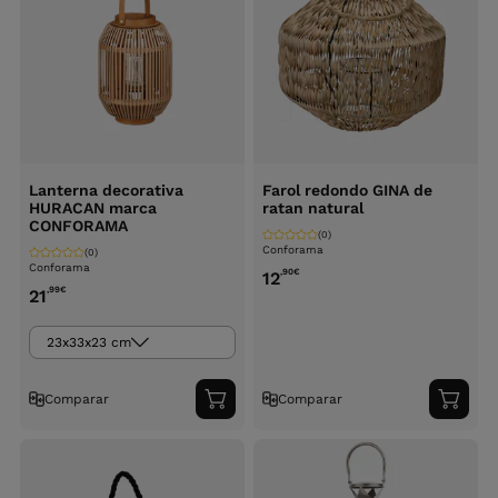
Lanterna decorativa
Farol redondo GINA de
HURACAN marca
ratan natural
CONFORAMA
(0)
Conforama
(0)
Conforama
,90
€
12
,99
€
21
23x33x23 cm
Comparar
Comparar
Adicionar
Adici
ao
ao
carrinho
carri