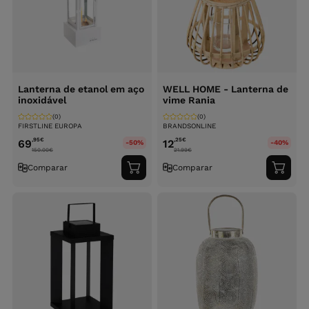
Lanterna de etanol em aço
WELL HOME - Lanterna de
inoxidável
vime Rania
(0)
(0)
FIRSTLINE EUROPA
BRANDSONLINE
,95
€
,25
€
69
12
-50%
-40%
150.00
€
21.99
€
Comparar
Comparar
Adicionar
Adici
ao
ao
carrinho
carri