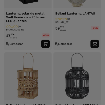
Lanterna solar de metal
Beliani Lanterna LANTAU
Well Home com 25 luzes
(0)
LED quentes
BELIANI_PT
(0)
,99
€
59
-35%
BRANDSONLINE
98.99
€
,00
€
47
-45%
85.99
€
Comparar
Comparar
Adicionar
Adici
ao
ao
carrinho
carri