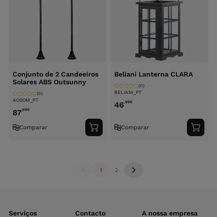
Conjunto de 2 Candeeiros
Beliani Lanterna CLARA
Solares ABS Outsunny
(0)
BELIANI_PT
(0)
AOSOM_PT
,99
€
46
,99
€
87
Comparar
Comparar
Adicionar
Adici
ao
ao
carrinho
carri
1
2
Serviços
Contacto
A nossa empresa