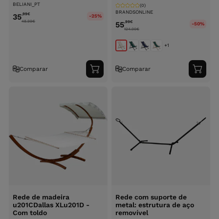
BELIANI_PT
(0)
BRANDSONLINE
,99
€
35
-25%
48.99
€
,99
€
55
-50%
124.00
€
+1
Comparar
Comparar
Adicionar
Adici
ao
ao
carrinho
carri
Rede de madeira
Rede com suporte de
u201CDallas XLu201D -
metal: estrutura de aço
Com toldo
removível