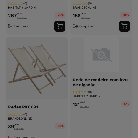
(0)
(0)
HABITAT Y JARDIN
BRANDSONLINE
,00
€
,39
€
267
158
-20%
-10%
334.00
€
175.99
€
Comparar
Comparar
Adicionar
Adici
ao
ao
carrinho
carri
Rede de madeira com lona
de algodão
(0)
HABITAT Y JARDIN
,00
€
131
-5%
Redes PK6691
144.00
€
(0)
BRANDSONLINE
,99
€
89
-55%
214.99
€