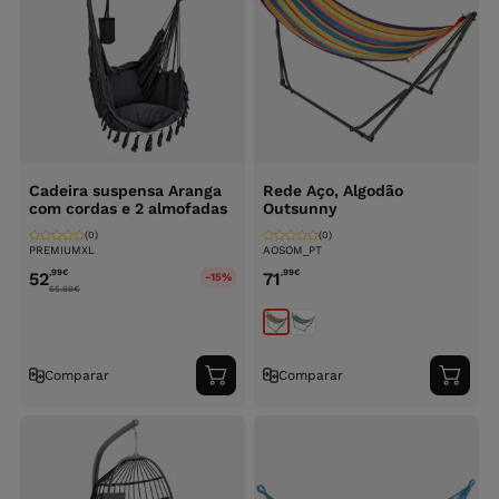
Cadeira suspensa Aranga
Rede Aço, Algodão
com cordas e 2 almofadas
Outsunny
(0)
(0)
PREMIUMXL
AOSOM_PT
,99
€
,99
€
52
71
-15%
65.99
€
Comparar
Comparar
Adicionar
Adici
ao
ao
carrinho
carri