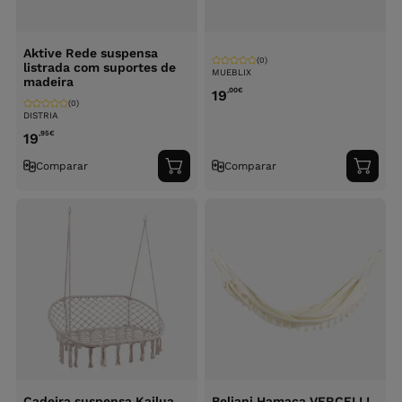
Aktive Rede suspensa
(0)
listrada com suportes de
MUEBLIX
madeira
,00
€
19
(0)
DISTRIA
,95
€
19
Comparar
Comparar
Adicionar
Adici
ao
ao
carrinho
carri
Cadeira suspensa Kailua
Beliani Hamaca VERCELLI