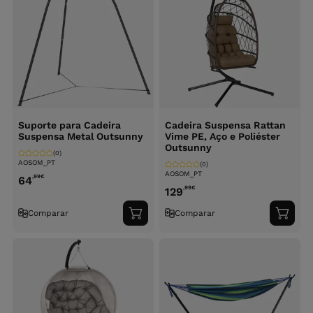
Suporte para Cadeira
Cadeira Suspensa Rattan
Suspensa Metal Outsunny
Vime PE, Aço e Poliéster
Outsunny
(0)
AOSOM_PT
(0)
AOSOM_PT
,99
€
64
,99
€
129
Comparar
Comparar
Adicionar
Adici
ao
ao
carrinho
carri