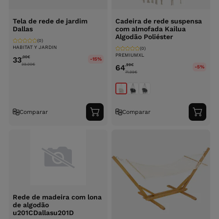
Tela de rede de jardim
Cadeira de rede suspensa
Dallas
com almofada Kailua
Algodão Poliéster
(0)
HABITAT Y JARDIN
(0)
PREMIUMXL
,00
€
33
-15%
39.00
€
,99
€
64
-5%
71.99
€
Comparar
Comparar
Adicionar
Adici
ao
ao
carrinho
carri
Rede de madeira com lona
de algodão
u201CDallasu201D