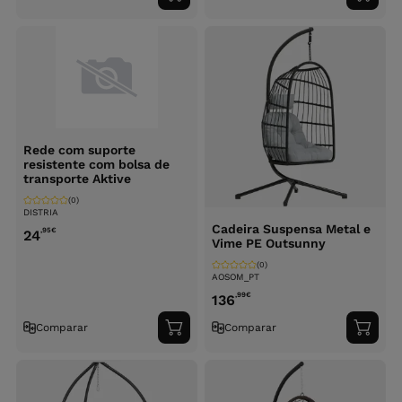
ao
ao
carrinho
carri
Rede com suporte
resistente com bolsa de
transporte Aktive
(0)
DISTRIA
Cadeira Suspensa Metal e
,95
€
24
Vime PE Outsunny
(0)
AOSOM_PT
,99
€
136
Comparar
Comparar
Adicionar
Adici
ao
ao
carrinho
carri