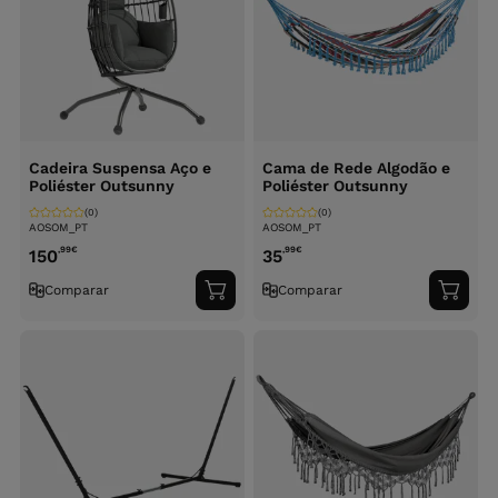
Cadeira Suspensa Aço e
Cama de Rede Algodão e
Poliéster Outsunny
Poliéster Outsunny
(0)
(0)
AOSOM_PT
AOSOM_PT
,99
€
,99
€
150
35
Comparar
Comparar
Adicionar
Adici
ao
ao
carrinho
carri