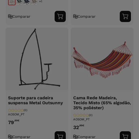
+1
Comparar
Comparar
Adicionar
Adici
ao
ao
carrinho
carri
Suporte para cadeira
Cama Rede Madeira,
suspensa Metal Outsunny
Tecido Misto (65% algodão,
35% poliéster)
(0)
AOSOM_PT
(0)
AOSOM_PT
,99
€
79
,99
€
32
Comparar
Comparar
Adicionar
Adici