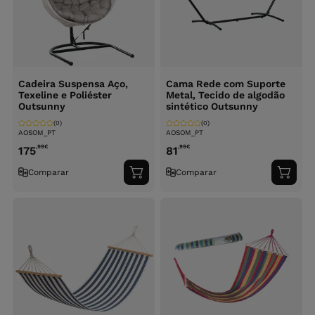
Cadeira Suspensa Aço,
Cama Rede com Suporte
Texeline e Poliéster
Metal, Tecido de algodão
Outsunny
sintético Outsunny
(0)
(0)
AOSOM_PT
AOSOM_PT
,99
€
,99
€
175
81
Comparar
Comparar
Adicionar
Adici
ao
ao
carrinho
carri