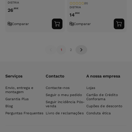
DISTRIA
(0)
DISTRIA
,95
€
26
,95
€
14
Comparar
Comparar
Adicionar
Adici
ao
ao
carrinho
carri
1
2
Serviços
Contacto
A nossa empresa
Envio, entrega e
Contacte-nos
Lojas
montagem
Seguir o meu pedido
Cartão de Crédito
Garantia Plus
Conforama
Seguir incidência Pós-
Blog
venda
Cupões de desconto
Perguntas Frequentes
Livro de reclamações
Conduta ética