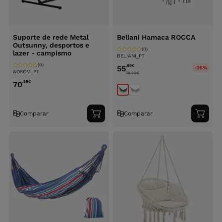
Suporte de rede Metal
Beliani Hamaca ROCCA
Outsunny, desportos e
(0)
lazer - campismo
BELIANI_PT
(0)
,99
€
55
-25%
AOSOM_PT
78.99
€
,99
€
70
Comparar
Comparar
Adicionar
Adici
ao
ao
carrinho
carri