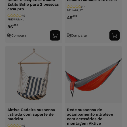
Estilo Boho para 2 pessoas
(0)
casa.pro
BELIANI_PT
(0)
,99
€
45
PREMIUMXL
,99
€
86
Comparar
Comparar
Adicionar
Adici
ao
ao
carrinho
carri
Aktive Cadeira suspensa
Rede suspensa de
listrada com suporte de
acampamento ultraleve
madeira
com acessórios de
montagem Aktive
(0)