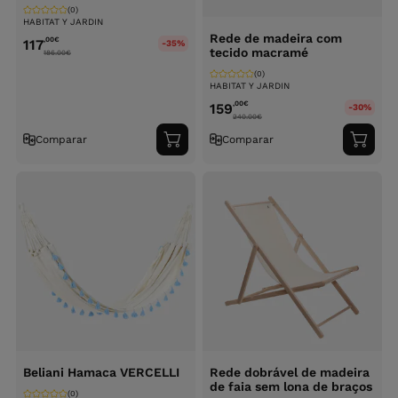
(0)
HABITAT Y JARDIN
Rede de madeira com
,00
€
117
-35%
tecido macramé
186.00
€
(0)
HABITAT Y JARDIN
,00
€
159
-30%
240.00
€
Comparar
Comparar
Adicionar
Adici
ao
ao
carrinho
carri
Beliani Hamaca VERCELLI
Rede dobrável de madeira
de faia sem lona de braços
(0)