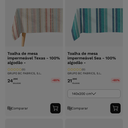
Toalha de mesa
Toalha de mesa
impermeável Texas - 100%
impermeável Sea - 100%
algodão -
algodão -
(0)
(0)
GRUPO BC FABRICS, S.L.
GRUPO BC FABRICS, S.L.
,99
€
,99
€
24
21
-65%
-65%
80.00
€
70.00
€
140x200 cm
Comparar
Comparar
Adicionar
Adici
ao
ao
carrinho
carri