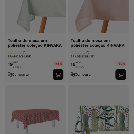
Toalha de mesa em
Toalha de mesa em
poliéster coleção KINVARA
poliéster coleção KINVARA
(0)
(0)
BRANDSONLINE
BRANDSONLINE
,00
€
,40
€
19
19
-65%
-60%
54.99
€
54.99
€
Comparar
Comparar
Adicionar
Adici
ao
ao
carrinho
carri