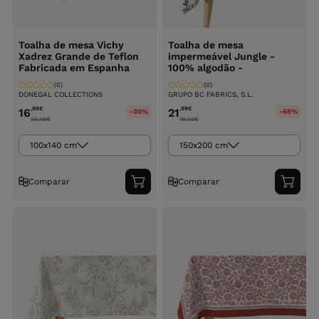
Toalha de mesa Vichy
Toalha de mesa
Xadrez Grande de Teflon
impermeável Jungle -
Fabricada em Espanha
100% algodão -
(0)
(0)
DONEGAL COLLECTIONS
GRUPO BC FABRICS, S.L.
,99
€
,99
€
16
21
-30%
-65%
25.49
€
70.00
€
100x140 cm
150x200 cm
Comparar
Comparar
Adicionar
Adici
ao
ao
carrinho
carri