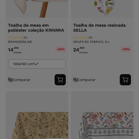
Toalha de mesa em
Toalha de mesa resinada
poliéster coleção KINVARA
SELLA
(0)
(0)
BRANDSONLINE
GRUPO BC FABRICS, S.L.
,00
€
,99
€
14
24
-60%
-50%
37.99
€
50.00
€
140x140 cm
Comparar
Comparar
Adicionar
Adici
ao
ao
carrinho
carri