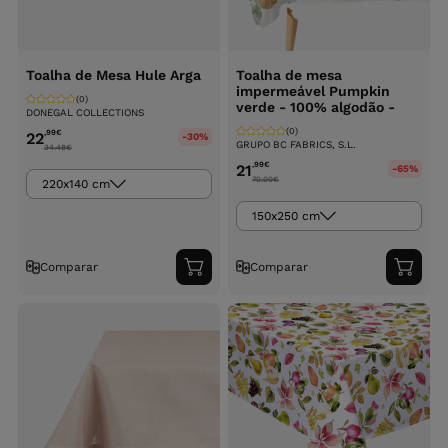
Toalha de Mesa Hule Arga
Toalha de mesa
impermeável Pumpkin
(0)
verde - 100% algodão -
DONEGAL COLLECTIONS
(0)
,99
€
22
-30%
GRUPO BC FABRICS, S.L.
34.48
€
,99
€
21
-65%
70.00
€
220x140 cm
150x250 cm
Comparar
Comparar
Adicionar
Adici
ao
ao
carrinho
carri