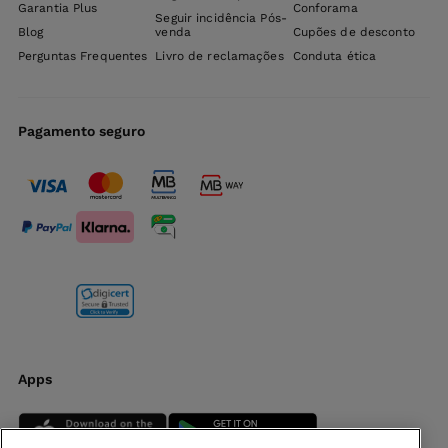
Garantia Plus
Conforama
Seguir incidência Pós-
Blog
venda
Cupões de desconto
Perguntas Frequentes
Livro de reclamações
Conduta ética
Pagamento seguro
Apps