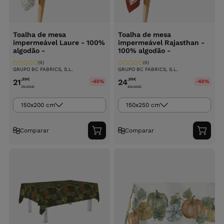
Toalha de mesa
Toalha de mesa
impermeável Laure - 100%
impermeável Rajasthan -
algodão -
100% algodão -
(0)
(0)
GRUPO BC FABRICS, S.L.
GRUPO BC FABRICS, S.L.
,99
€
,99
€
21
24
-65%
-65%
70.00
€
80.00
€
150x200 cm
150x250 cm
Comparar
Comparar
Adicionar
Adici
ao
ao
carrinho
carri