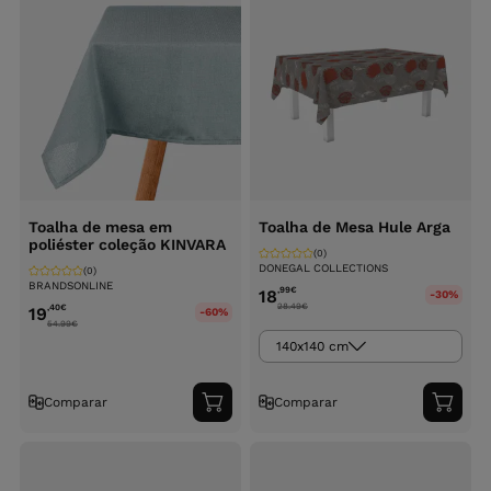
Toalha de mesa em
Toalha de Mesa Hule Arga
poliéster coleção KINVARA
(0)
DONEGAL COLLECTIONS
(0)
BRANDSONLINE
,99
€
18
-30%
28.49
€
,40
€
19
-60%
54.99
€
140x140 cm
Comparar
Comparar
Adicionar
Adici
ao
ao
carrinho
carri