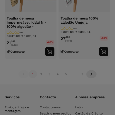
Toalha de mesa
Toalha de mesa 100%
impermeável Ikigai N -
algodão Unguja
100% algodão -
(0)
GRUPO BC FABRICS, S.L.
(0)
GRUPO BC FABRICS, S.L.
,99
€
27
-65%
90.00
€
,99
€
21
-65%
70.00
€
Comparar
Comparar
Adicionar
Adici
ao
ao
carrinho
carri
1
2
3
4
5
...
9
Serviços
Contacto
A nossa empresa
Envio, entrega e
Contacte-nos
Lojas
montagem
Seguir o meu pedido
Cartão de Crédito