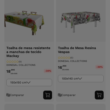
Toalha de mesa resistente
Toalha de Mesa Resina
a manchas de tecido
Vespas
Mackay
(0)
DONEGAL COLLECTIONS
(0)
DONEGAL COLLECTIONS
,99
€
16
-30%
25.49
€
,99
€
18
-30%
28.49
€
100x140 cm
150x150 cm
Comparar
Comparar
Adicionar
Adici
ao
ao
carrinho
carri