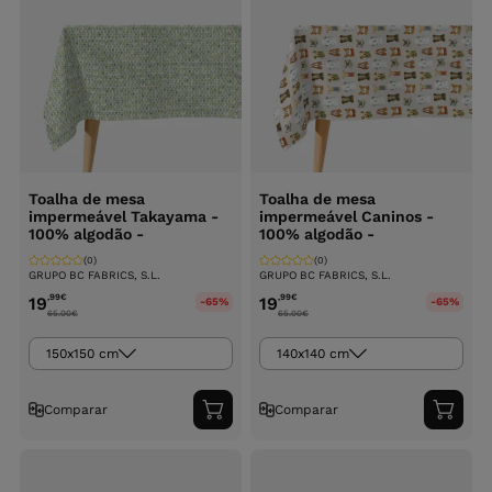
Toalha de mesa
Toalha de mesa
impermeável Takayama -
impermeável Caninos -
100% algodão -
100% algodão -
(0)
(0)
GRUPO BC FABRICS, S.L.
GRUPO BC FABRICS, S.L.
,99
€
,99
€
19
19
-65%
-65%
65.00
€
65.00
€
150x150 cm
140x140 cm
Comparar
Comparar
Adicionar
Adici
ao
ao
carrinho
carri