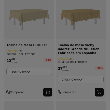
Toalha de Mesa Hule Ter
Toalha de mesa Vichy
Xadrez Grande de Teflon
(0)
Fabricada em Espanha
DONEGAL COLLECTIONS
(0)
,99
€
20
-30%
DONEGAL COLLECTIONS
31.49
€
,99
€
27
-30%
41.98
€
180x140 cm
240x140 cm
Comparar
Comparar
Adicionar
Adici
ao
ao
carrinho
carri