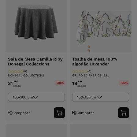
Saia de Mesa Camilla Riby
Toalha de mesa 100%
Donegal Collections
algodão Lavender
(0)
(0)
DONEGAL COLLECTIONS
GRUPO BC FABRICS, S.L.
,99
€
,99
€
31
19
-30%
-65%
47.98
€
60.00
€
100x100 cm
150x150 cm
Comparar
Comparar
Adicionar
Adici
ao
ao
carrinho
carri