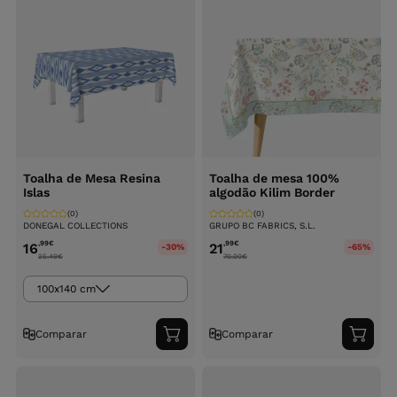
Toalha de Mesa Resina
Toalha de mesa 100%
Islas
algodão Kilim Border
(0)
(0)
DONEGAL COLLECTIONS
GRUPO BC FABRICS, S.L.
,99
€
,99
€
16
21
-30%
-65%
25.49
€
70.00
€
100x140 cm
Comparar
Comparar
Adicionar
Adici
ao
ao
carrinho
carri