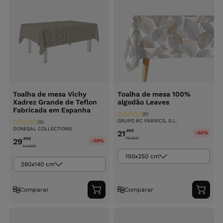
Toalha de mesa Vichy
Toalha de mesa 100%
Xadrez Grande de Teflon
algodão Leaves
Fabricada em Espanha
(0)
GRUPO BC FABRICS, S.L.
(0)
DONEGAL COLLECTIONS
,99
€
21
-65%
70.00
€
,99
€
29
-30%
44.98
€
150x250 cm
260x140 cm
Comparar
Comparar
Adicionar
Adici
ao
ao
carrinho
carri