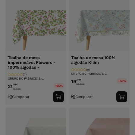
Toalha de mesa
Toalha de mesa 100%
impermeável Flowers -
algodão Kilim
100% algodão -
(0)
GRUPO BC FABRICS, S.L.
(0)
GRUPO BC FABRICS, S.L.
,99
€
19
-65%
60.00
€
,99
€
21
-65%
70.00
€
Comparar
Comparar
Adicionar
Adici
ao
ao
carrinho
carri