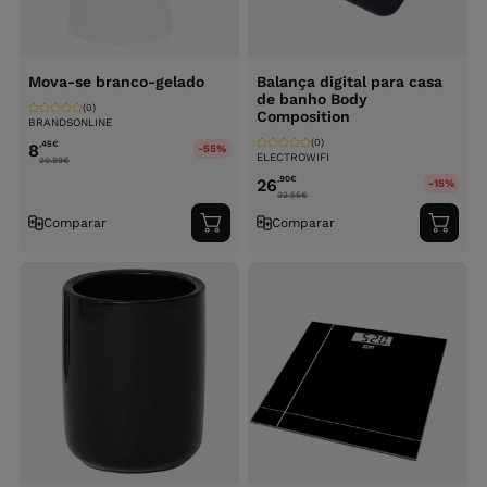
Mova-se branco-gelado
Balança digital para casa
de banho Body
(0)
Composition
BRANDSONLINE
(0)
,45
€
8
-55%
ELECTROWIFI
20.99
€
,90
€
26
-15%
32.55
€
Comparar
Comparar
Adicionar
Adici
ao
ao
carrinho
carri