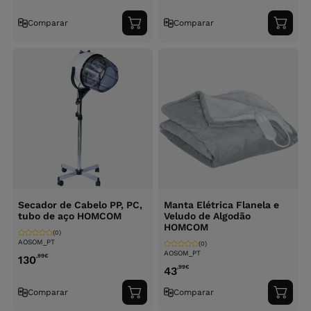
Comparar
Comparar
Adicionar
Adici
ao
ao
carrinho
carri
Secador de Cabelo PP, PC,
Manta Elétrica Flanela e
tubo de aço HOMCOM
Veludo de Algodão
HOMCOM
(0)
AOSOM_PT
(0)
AOSOM_PT
,99
€
130
,99
€
43
Comparar
Comparar
Adicionar
Adici
ao
ao