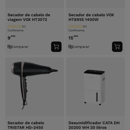
Secador de cabelo de
Secador de cabelo VOX
viagem VOX HT3072
HT8955 1400W
(0)
(0)
Conforama
Conforama
,99
€
,99
€
9
15
Comparar
Comparar
Adicionar
Adici
ao
ao
carrinho
carri
Secador de cabelo
Desumidificador CATA DH
TRISTAR HD-2450
20200 WH 20 litros