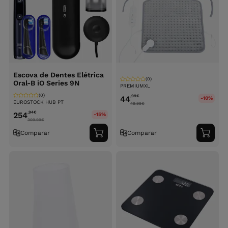
Escova de Dentes Elétrica
(0)
Oral-B iO Series 9N
PREMIUMXL
(0)
,99
€
44
-10%
EUROSTOCK HUB PT
49.99
€
,94
€
254
-15%
309.99
€
Comparar
Comparar
Adicionar
Adici
ao
ao
carrinho
carri