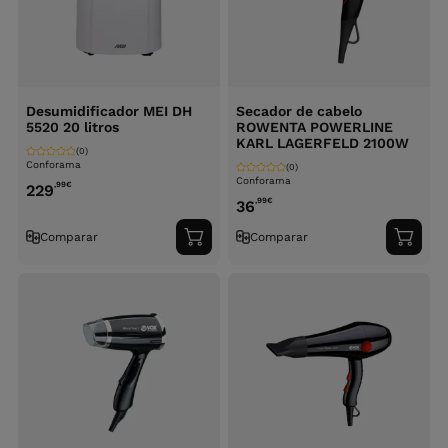
Desumidificador MEI DH
Secador de cabelo
5520 20 litros
ROWENTA POWERLINE
KARL LAGERFELD 2100W
(0)
Conforama
(0)
Conforama
,99
€
229
,99
€
36
Comparar
Comparar
Adicionar
Adici
ao
ao
carrinho
carri