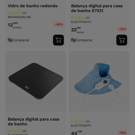
Vidro de banho redondo
Balança digital para casa
de banho 07521
(0)
BRANDSONLINE
(0)
ELECTROWIFI
,56
€
12
-40%
20.99
€
,10
€
22
-15%
26.74
€
Comparar
Comparar
Adicionar
Adici
ao
ao
carrinho
carri
Balança digital para casa
(0)
de banho
ELECTROWIFI
(0)
,70
€
44
-15%