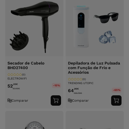
Secador de Cabelo
Depiladora de Luz Pulsada
BHD27400
com Função de Frio e
Acessórios
(0)
ELECTROWIFI
(0)
TRENDING UTOPIC
,20
€
52
-15%
63.16
€
,90
€
64
-65%
196.79
€
Comparar
Comparar
Adicionar
Adici
ao
ao
carrinho
carri