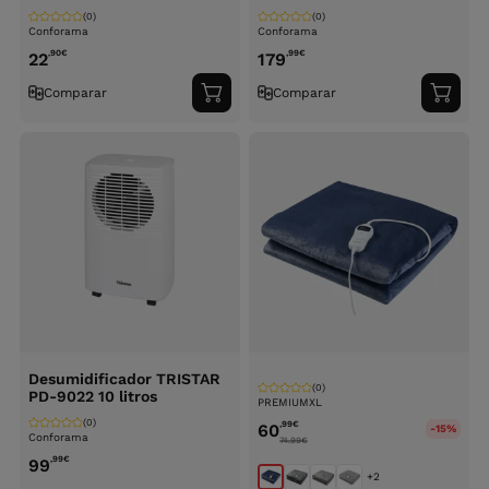
(0)
(0)
Conforama
Conforama
,90
€
,99
€
22
179
Comparar
Comparar
Adicionar
Adici
ao
ao
carrinho
carri
Desumidificador TRISTAR
(0)
PD-9022 10 litros
PREMIUMXL
(0)
,99
€
60
-15%
Conforama
74.99
€
,99
€
99
+2