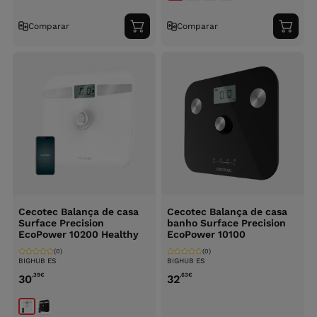
Comparar
Comparar
Adicionar
Adici
ao
ao
carrinho
carri
Cecotec Balança de casa
Cecotec Balança de casa
Surface Precision
banho Surface Precision
EcoPower 10200 Healthy
EcoPower 10100
(0)
(0)
BIGHUB ES
BIGHUB ES
,39
€
,63
€
30
32