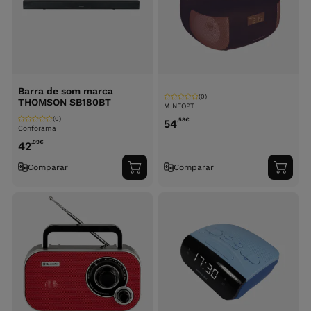
Barra de som marca
(0)
THOMSON SB180BT
MINFOPT
(0)
,58
€
54
Conforama
,99
€
42
Comparar
Comparar
Adicionar
Adici
ao
ao
carrinho
carri