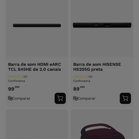
Barra de som HDMI eARC
Barra de som HISENSE
TCL S45HE de 2.0 canais
HS205G preta
(0)
(0)
Conforama
Conforama
,00
€
,00
€
99
89
Comparar
Comparar
Adicionar
Adici
ao
ao
carrinho
carri