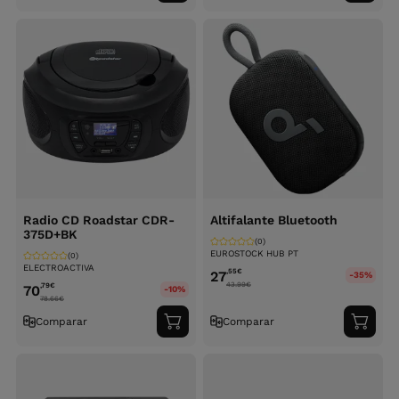
ao
ao
carrinho
carri
Radio CD Roadstar CDR-
Altifalante Bluetooth
375D+BK
(0)
EUROSTOCK HUB PT
(0)
ELECTROACTIVA
,55
€
27
-35%
43.99
€
,79
€
70
-10%
78.66
€
Comparar
Comparar
Adicionar
Adici
ao
ao
carrinho
carri