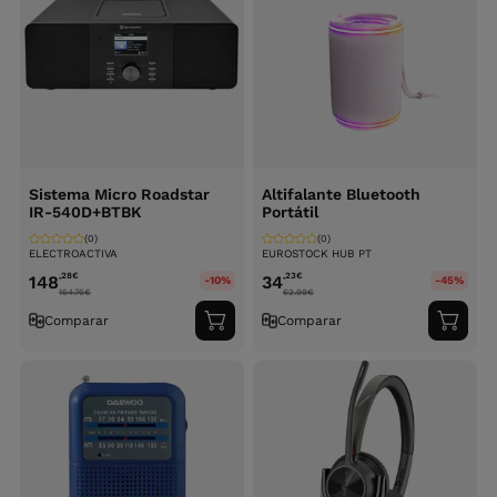
Sistema Micro Roadstar
Altifalante Bluetooth
IR-540D+BTBK
Portátil
(0)
(0)
ELECTROACTIVA
EUROSTOCK HUB PT
,28
€
,23
€
148
34
-10%
-45%
164.76
€
62.99
€
Comparar
Comparar
Adicionar
Adici
ao
ao
carrinho
carri