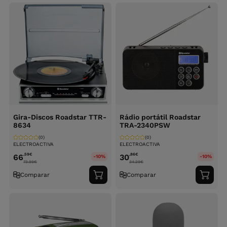
carrinho
carri
Gira-Discos Roadstar TTR-
Rádio portátil Roadstar
8634
TRA-2340PSW
(0)
(0)
ELECTROACTIVA
ELECTROACTIVA
,59
€
,86
€
66
30
-10%
-10%
73.99
€
34.29
€
Comparar
Comparar
Adicionar
Adici
ao
ao
carrinho
carri