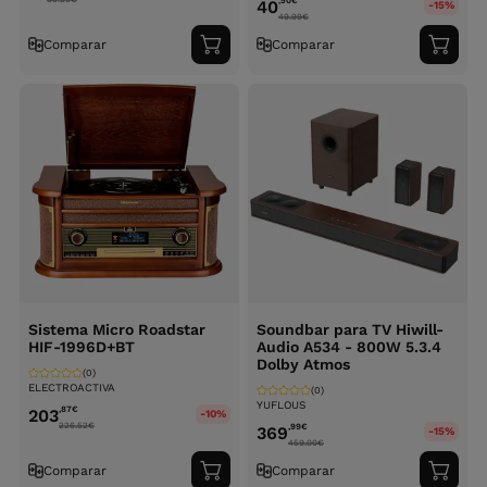
,50
€
40
-15%
49.99
€
Comparar
Comparar
Adicionar
Adici
ao
ao
carrinho
carri
Sistema Micro Roadstar
Soundbar para TV Hiwill-
HIF-1996D+BT
Audio A534 - 800W 5.3.4
Dolby Atmos
(0)
ELECTROACTIVA
(0)
YUFLOUS
,87
€
203
-10%
226.52
€
,99
€
369
-15%
459.00
€
Comparar
Comparar
Adicionar
Adici