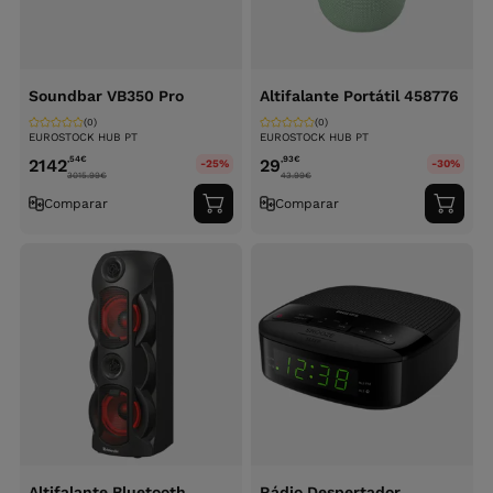
Soundbar VB350 Pro
Altifalante Portátil 458776
(0)
(0)
EUROSTOCK HUB PT
EUROSTOCK HUB PT
,54
€
,93
€
2142
29
-25%
-30%
3015.99
€
43.99
€
Comparar
Comparar
Adicionar
Adici
ao
ao
carrinho
carri
Altifalante Bluetooth
Rádio Despertador