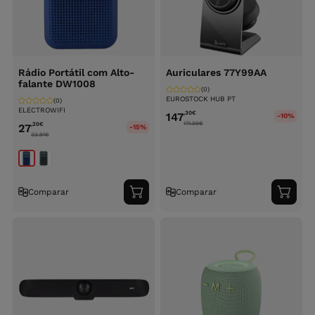
Rádio Portátil com Alto-
Auriculares 77Y99AA
falante DW1008
(0)
EUROSTOCK HUB PT
(0)
ELECTROWIFI
,30
€
147
-10%
171.99
€
,20
€
27
-15%
32.91
€
Comparar
Comparar
Adicionar
Adici
ao
ao
carrinho
carri