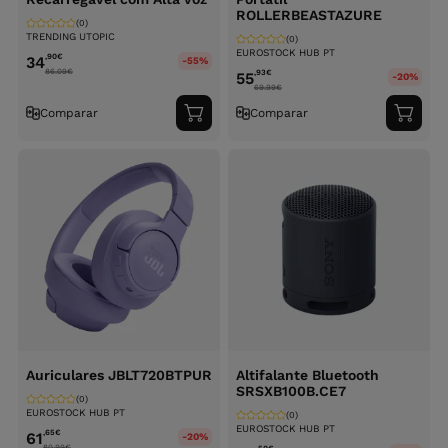
ROLLERBEASTAZURE
(0)
TRENDING UTOPIC
(0)
EUROSTOCK HUB PT
,90
€
34
-55%
86.09
€
,93
€
55
-20%
69.99
€
Comparar
Comparar
Adicionar
Adici
ao
ao
carrinho
carri
Auriculares JBLT720BTPUR
Altifalante Bluetooth
SRSXB100B.CE7
(0)
EUROSTOCK HUB PT
(0)
EUROSTOCK HUB PT
,65
€
61
-20%
80.99
€