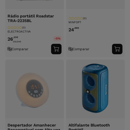
Rádio portátil Roadstar
(0)
TRA-2235BL
MINFOPT
(0)
,98
€
24
ELECTROACTIVA
,32
€
26
-5%
29.24
€
Comparar
Comparar
Adicionar
Adici
ao
ao
carrinho
carri
Despertador Amanhecer
Altifalante Bluetooth
Recarregável com Alta voz
Portátil