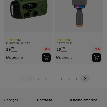
(0)
(0)
EUROSTOCK HUB PT
ELECTROWIFI
,17
€
,00
€
29
26
-35%
-15%
45.99
€
31.46
€
Comparar
Comparar
Adicionar
Adici
ao
ao
carrinho
carri
1
2
3
4
5
...
8
Serviços
Contacto
A nossa empresa