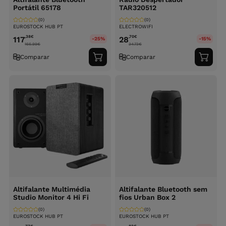
Portátil 65178
TAR320512
(0)
(0)
EUROSTOCK HUB PT
ELECTROWIFI
,38
€
,70
€
117
28
-25%
-15%
166.99
€
34.73
€
Comparar
Comparar
Adicionar
Adici
ao
ao
carrinho
carri
Altifalante Multimédia
Altifalante Bluetooth sem
Studio Monitor 4 Hi Fi
fios Urban Box 2
(0)
(0)
EUROSTOCK HUB PT
EUROSTOCK HUB PT