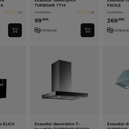
re
Exaustor telescópico
Exaustor 
RA
TURBOAIR TT14
FACILE
Conforama
Conforama
(0)
(0)
99
269
,99
€
,99
€
Comparar
Compara
Adicionar
Adicionar
ao
ao
carrinho
carrinho
o ELICA
Exaustor decorativo T-
Exaustor d