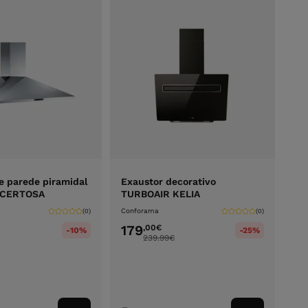
e parede piramidal
Exaustor decorativo
 CERTOSA
TURBOAIR KELIA
Conforama
(0)
(0)
179
,00
€
-10%
-25%
239.99
€