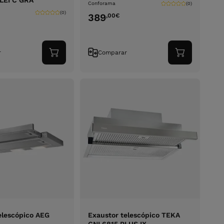
LEI C GRA
Conforama
(0)
(0)
389
,00
€
r
Comparar
Adicionar
Adicionar
ao
ao
carrinho
carrinho
elescópico AEG
Exaustor telescópico TEKA