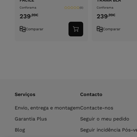
FACILE
TRAMA BLA
Conforama
Conforama
(0)
239
239
,99
€
,99
€
Comparar
Comparar
Adicionar
ao
carrinho
Serviços
Contacto
Envio, entrega e montagem
Contacte-nos
Garantia Plus
Seguir o meu pedido
Blog
Seguir incidência Pós-