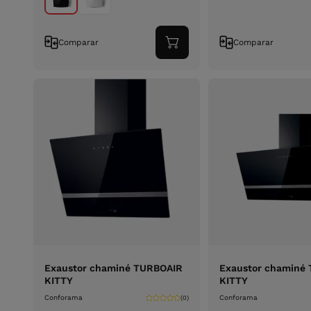
Comparar
Comparar
Adicionar
ao
carrinho
Exaustor chaminé TURBOAIR
Exaustor chaminé
KITTY
KITTY
Conforama
Conforama
(0)