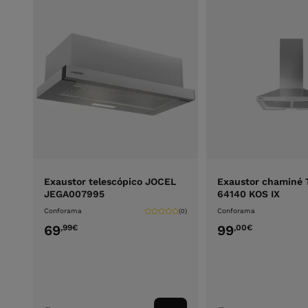
Exaustor telescópico JOCEL
Exaustor chaminé
JEGA007995
64140 KOS IX
Conforama
Conforama
(0)
69
99
,99
€
,00
€