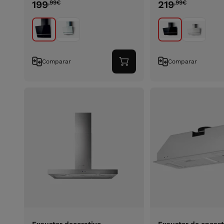
199
219
,99
€
,99
€
Comparar
Comparar
Adicionar
ao
carrinho