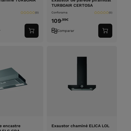
chaminé TURBOAIR
Exaustor de parede piramidal
TURBOAIR CERTOSA
Conforama
(0)
(0)
109
,99
€
r
Comparar
Adicionar
Adicionar
ao
ao
carrinho
carrinho
e encastre
Exaustor chaminé ELICA LOL