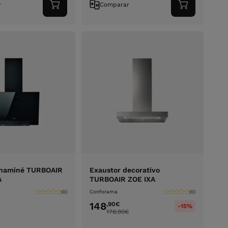
r
Comparar
Adicionar
Adicionar
ao
ao
carrinho
carrinho
chaminé TURBOAIR
Exaustor decorativo
A
TURBOAIR ZOE IXA
Conforama
(0)
(0)
148
,90
€
-15%
178.90
€