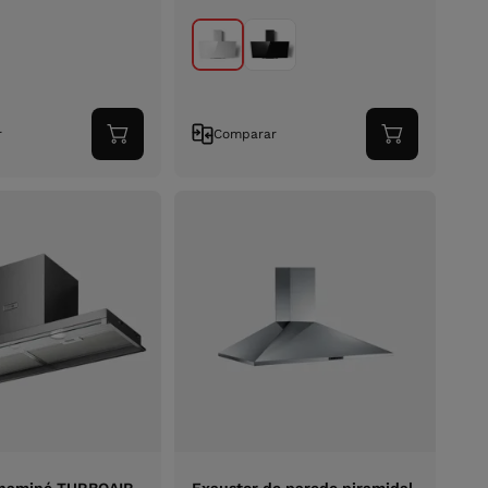
r
Comparar
Adicionar
Adicionar
ao
ao
carrinho
carrinho