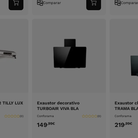
Comparar
Compara
Adicionar
Adicionar
ao
ao
carrinho
carrinho
 TILLY LUX
Exaustor decorativo
Exaustor 
TURBOAIR VIVA BLA
TRAMA BL
Conforama
Conforama
(0)
(0)
149
219
,99
€
,99
€