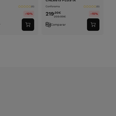
CNL6815 PLUS IX
Conforama
(0)
(0)
219
,00
€
-10%
-15%
259.99
€
r
Comparar
Adicionar
Adicionar
ao
ao
carrinho
carrinho