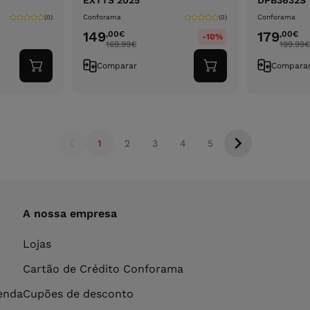
EXTTS 2025
DPB3632S
Conforama
Conforama
(0)
(0)
149
179
,00
€
,00
€
-10%
169.99
€
199.99
€
Comparar
Compara
Adicionar
Adicionar
ao
ao
carrinho
carrinho
1
2
3
4
5
A nossa empresa
Lojas
Cartão de Crédito Conforama
venda
Cupões de desconto