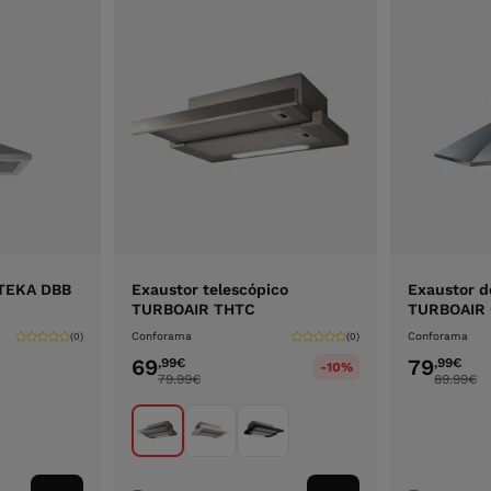
 TEKA DBB
Exaustor telescópico
Exaustor d
TURBOAIR THTC
TURBOAIR
Conforama
Conforama
(0)
(0)
69
79
,99
€
,99
€
-10%
79.99
€
89.99
€