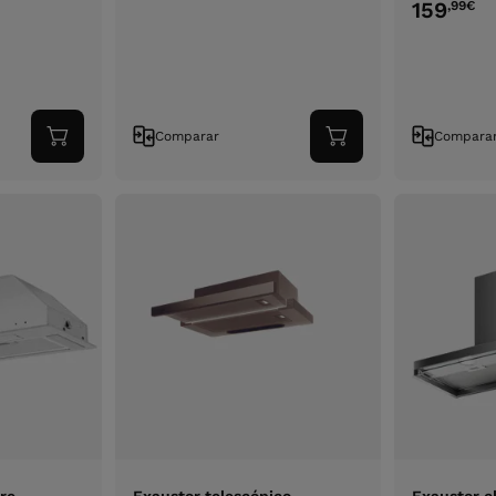
159
,99
€
Comparar
Compara
Adicionar
Adicionar
ao
ao
carrinho
carrinho