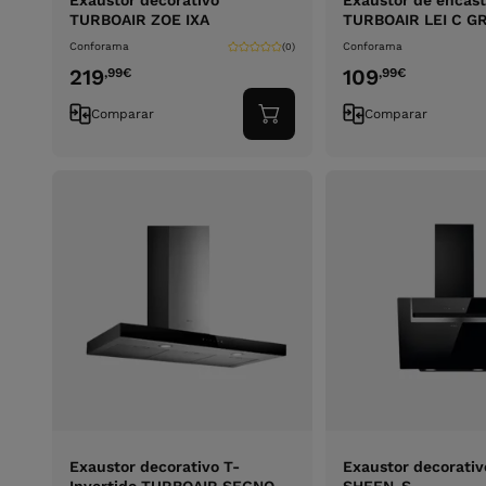
Exaustor decorativo
Exaustor de encast
TURBOAIR ZOE IXA
TURBOAIR LEI C G
Conforama
Conforama
(0)
219
109
,99
€
,99
€
Comparar
Comparar
Adicionar
ao
carrinho
Exaustor decorativo T-
Exaustor decorativ