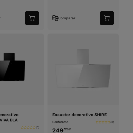
r
Comparar
Adicionar
Adicionar
ao
ao
carrinho
carrinho
ecorativo
Exaustor decorativo SHIRE
VIVA BLA
Conforama
(0)
(0)
249
,99
€