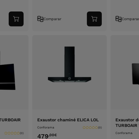
Comparar
Compara
Adicionar
Adicionar
ao
ao
carrinho
carrinho
 TURBOAIR
Exaustor chaminé ELICA LOL
Exaustor d
TURBOAIR 
Conforama
(0)
Conforama
(0)
479
,00
€