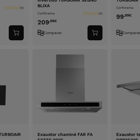
Invertido TURBOAIR SEGNO
TURBOAIR 
BLIXA
Conforama
(0)
Conforama
(0)
99
,99
€
209
,99
€
Comparar
Compara
Adicionar
Adicionar
ao
ao
carrinho
carrinho
 TURBOAIR
Exaustor chaminé FAR FA
Exaustor t