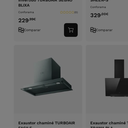
Invertido TURBOAIR SEGNO
SHEEN-S
BLIXA
Conforama
Conforama
(0)
329
,00
€
229
,99
€
Comparar
Comparar
Adicionar
ao
carrinho
Exaustor chaminé TURBOAIR
Exaustor chaminé