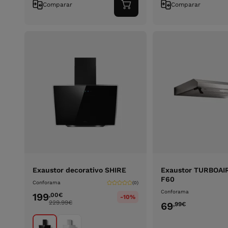
Comparar
Comparar
Adicionar
ao
carrinho
Exaustor decorativo SHIRE
Exaustor TURBOAIR
F60
Conforama
(0)
Conforama
199
,00
€
-10%
229.99
€
69
,99
€