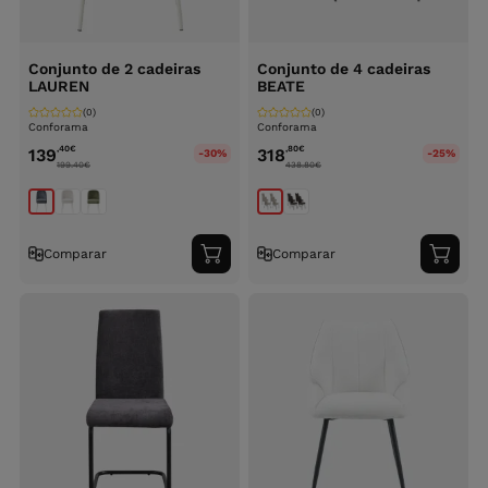
Conjunto de 2 cadeiras
Conjunto de 4 cadeiras
LAUREN
BEATE
(0)
(0)
Conforama
Conforama
,40
€
,80
€
139
318
-30%
-25%
199.40
€
438.80
€
Comparar
Comparar
Adicionar
Adici
ao
ao
carrinho
carri