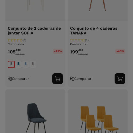
Conjunto de 2 cadeiras de
Conjunto de 4 cadeiras
jantar SOFIA
TANARA
(0)
(0)
Conforama
Conforama
,98
€
,96
€
105
199
-25%
-40%
149.98
€
339.00
€
Comparar
Comparar
Adicionar
Adici
ao
ao
carrinho
carri