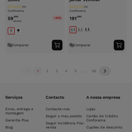
(0)
(0)
Conforama
Conforama
,90
€
,98
€
59
191
-40%
99.90
€
Comparar
Comparar
Adicionar
Adici
ao
ao
carrinho
carri
1
2
3
4
5
...
65
Serviços
Contacto
A nossa empresa
Envio, entrega e
Contacte-nos
Lojas
montagem
Seguir o meu pedido
Cartão de Crédito
Garantia Plus
Conforama
Seguir incidência Pós-
Blog
venda
Cupões de desconto