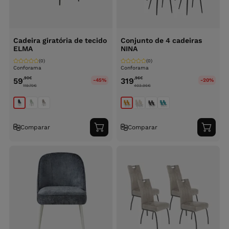
Cadeira giratória de tecido
Conjunto de 4 cadeiras
ELMA
NINA
(0)
(0)
Conforama
Conforama
,90
€
,96
€
59
319
-45%
-20%
119.70
€
403.96
€
Comparar
Comparar
Adicionar
Adici
ao
ao
carrinho
carri