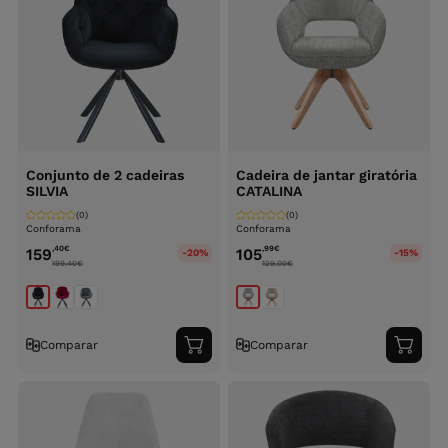
Conjunto de 2 cadeiras
Cadeira de jantar giratória
SILVIA
CATALINA
(0)
(0)
Conforama
Conforama
,40
€
,99
€
159
105
-20%
-15%
199.40
€
129.00
€
Comparar
Comparar
Adicionar
Adici
ao
ao
carrinho
carri