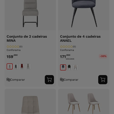
Conjunto de 2 cadeiras
Conjunto de 4 cadeiras
MINA
ANAEL
(0)
(0)
Conforama
Conforama
,98
€
,96
€
159
171
-30%
255.96
€
Comparar
Comparar
Adicionar
Adici
ao
ao
carrinho
carri