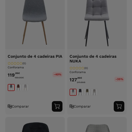
Conjunto de 4 cadeiras PIA
Conjunto de 4 cadeiras
NUKA
(0)
Conforama
(0)
Conforama
,96
€
119
-40%
199.96
€
,96
€
127
-35%
211.96
€
Comparar
Comparar
Adicionar
Adici
ao
ao
carrinho
carri