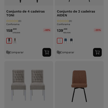
Conjunto de 4 cadeiras
Conjunto de 2 cadeiras
TONI
AIDEN
(0)
(0)
Conforama
Conforama
,80
€
,40
€
158
139
-40%
-25%
278.80
€
189.40
€
Comparar
Comparar
Adicionar
Adici
ao
ao
carrinho
carri