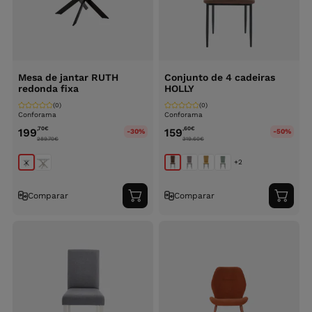
Mesa de jantar RUTH
Conjunto de 4 cadeiras
redonda fixa
HOLLY
(0)
(0)
Conforama
Conforama
,70
€
,60
€
199
159
-30%
-50%
289.70
€
319.60
€
+2
Comparar
Comparar
Adicionar
Adici
ao
ao
carrinho
carri