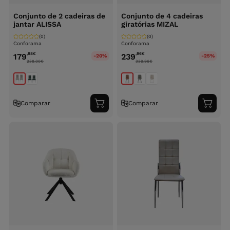
Conjunto de 2 cadeiras de
Conjunto de 4 cadeiras
jantar ALISSA
giratórias MIZAL
(0)
(0)
Conforama
Conforama
,98
€
,96
€
179
239
-20%
-25%
238.00
€
339.96
€
Comparar
Comparar
Adicionar
Adici
ao
ao
carrinho
carri