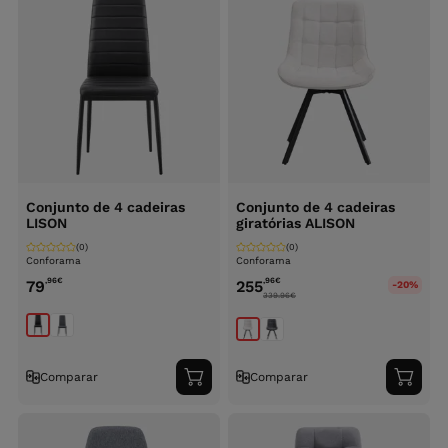
Conjunto de 4 cadeiras
Conjunto de 4 cadeiras
LISON
giratórias ALISON
(0)
(0)
Conforama
Conforama
,96
€
,96
€
79
255
-20%
339.96
€
Comparar
Comparar
Adicionar
Adici
ao
ao
carrinho
carri