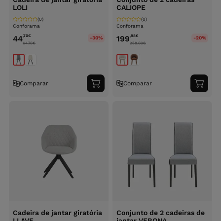
LOLI
CALIOPE
(0)
(0)
Conforama
Conforama
,70
€
,98
€
44
199
-30%
-20%
64.70
€
258.00
€
Comparar
Comparar
Adicionar
Adici
ao
ao
carrinho
carri
Cadeira de jantar giratória
Conjunto de 2 cadeiras de
LLAVE
jantar VERONA