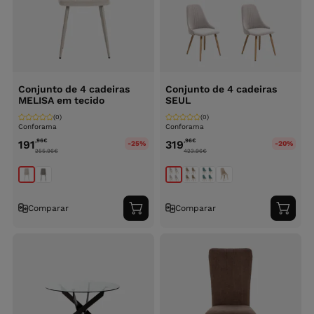
Conjunto de 4 cadeiras
Conjunto de 4 cadeiras
MELISA em tecido
SEUL
(0)
(0)
Conforama
Conforama
,96
€
,96
€
191
319
-25%
-20%
255.96
€
423.96
€
Comparar
Comparar
Adicionar
Adici
ao
ao
carrinho
carri