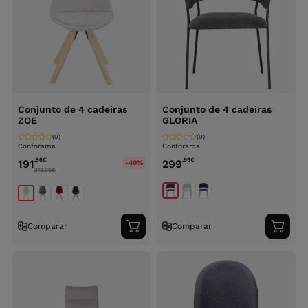
Conjunto de 4 cadeiras
Conjunto de 4 cadeiras
ZOE
GLORIA
(0)
(0)
Conforama
Conforama
,96
€
,96
€
191
299
-40%
319.96
€
Comparar
Comparar
Adicionar
Adici
ao
ao
carrinho
carri