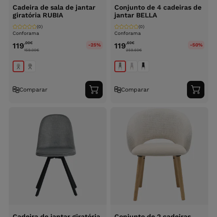
Cadeira de sala de jantar
Conjunto de 4 cadeiras de
giratória RUBIA
jantar BELLA
(0)
(0)
Conforama
Conforama
,00
€
,60
€
119
119
-25%
-50%
159.00
€
259.60
€
Comparar
Comparar
Adicionar
Adici
ao
ao
carrinho
carri
Cadeira de jantar giratória
Conjunto de 2 cadeiras