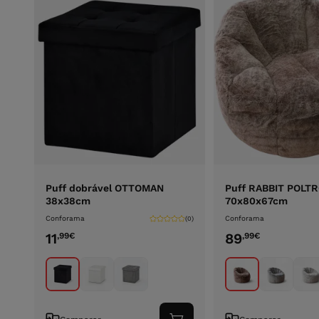
Puff dobrável OTTOMAN
Puff RABBIT POLT
38x38cm
70x80x67cm
Conforama
Conforama
(0)
11
89
,99
€
,99
€