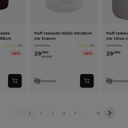
olate
Puff redondo HUGO 40x38cm
Puff redo
5x88cm
cor branco
cor cinza c
Conforama
Conforama
(0)
(0)
29
29
,90
€
,90
€
-25%
-25%
39.90
€
Comparar
Compara
Adicionar
Adicionar
ao
ao
carrinho
carrinho
1
2
3
4
5
...
14