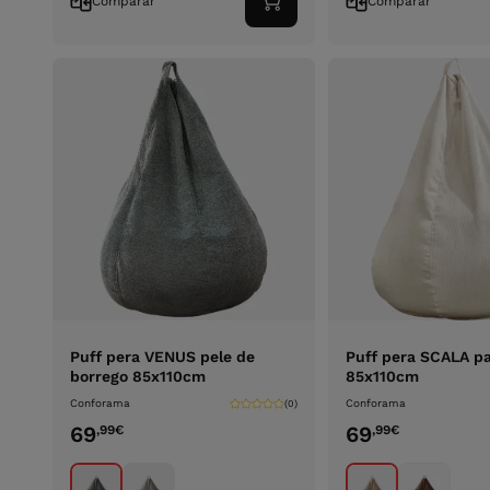
Comparar
Comparar
Adicionar
ao
carrinho
Puff pera VENUS pele de
Puff pera SCALA p
borrego 85x110cm
85x110cm
Conforama
Conforama
(0)
69
69
,99
€
,99
€