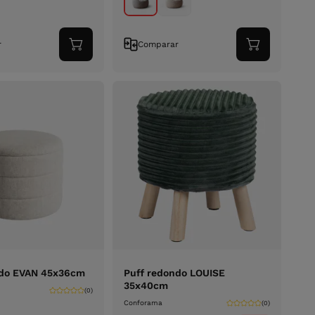
r
Comparar
Adicionar
Adicionar
ao
ao
carrinho
carrinho
ndo EVAN 45x36cm
Puff redondo LOUISE
35x40cm
(0)
Conforama
(0)