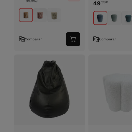
39.99
€
49
,99
€
Comparar
Comparar
Adicionar
ao
carrinho