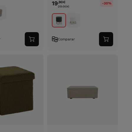
19
,90
€
-30%
29.90
€
r
Comparar
Adicionar
Adicionar
ao
ao
carrinho
carrinho