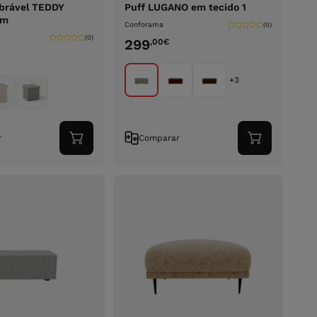
brável TEDDY
Puff LUGANO em tecido 1
cm
Conforama
(0)
(0)
299
,00
€
+3
r
Comparar
Adicionar
Adicionar
ao
ao
carrinho
carrinho