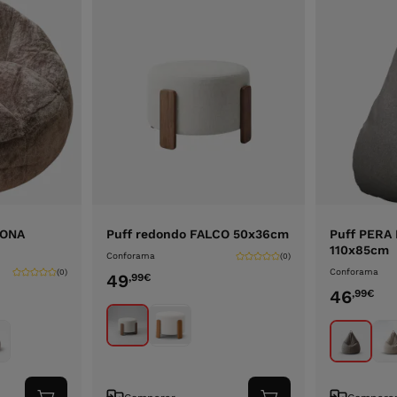
RONA
Puff redondo FALCO 50x36cm
Puff PERA 
110x85cm
Conforama
(0)
Conforama
(0)
49
,99
€
46
,99
€