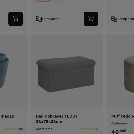
Comparar
Compara
Adicionar
Adicionar
ao
ao
carrinho
carrinho
rumação
Baú dobrável TEDDY
Puff redo
38x76x38cm
Conforama
Conforama
(0)
(0)
46
,99
€