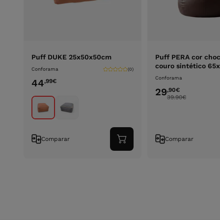
Puff DUKE 25x50x50cm
Puff PERA cor choc
couro sintético 6
Conforama
(0)
Conforama
44
,99
€
29
,90
€
39.90
€
Comparar
Comparar
Adicionar
ao
carrinho