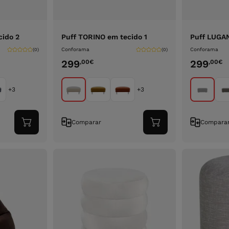
cido 2
Puff TORINO em tecido 1
Puff LUGAN
Conforama
Conforama
(0)
(0)
299
299
,00
€
,00
€
+3
+3
Comparar
Compara
Adicionar
Adicionar
ao
ao
carrinho
carrinho