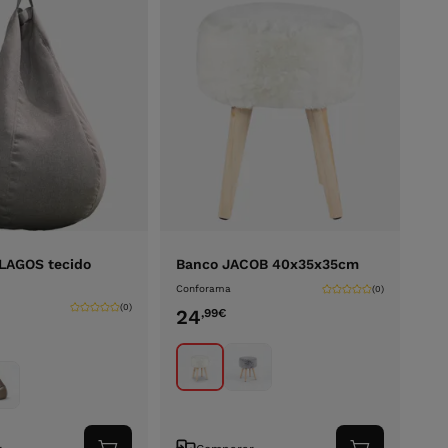
LAGOS tecido
Banco JACOB 40x35x35cm
Conforama
(0)
(0)
24
,99
€