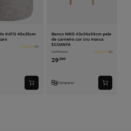
ndo KATO 40x35cm
Banco NIKO 43x34x34cm pele
laro
de carneiro cor cru marca
ECOANYA
(0)
Conforama
(0)
29
,99
€
r
Comparar
Adicionar
Adicionar
ao
ao
carrinho
carrinho