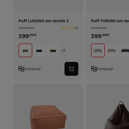
Puff LUGANO em tecido 3
Puff TORINO em te
Conforama
Conforama
(0)
299
299
,00
€
,00
€
+3
Comparar
Comparar
Adicionar
ao
carrinho