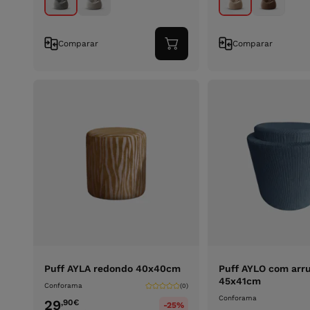
Comparar
Comparar
Adicionar
ao
carrinho
Puff AYLA redondo 40x40cm
Puff AYLO com ar
45x41cm
Conforama
(0)
Conforama
29
,90
€
-25%