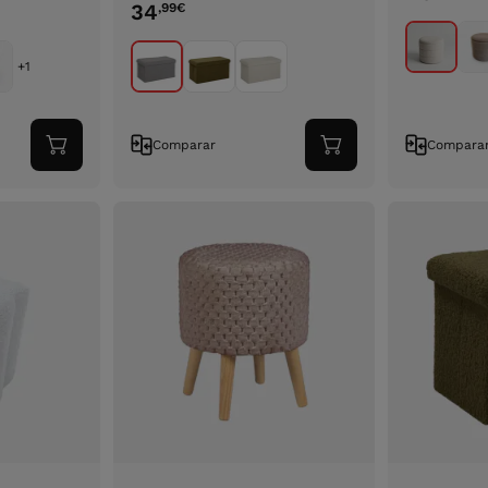
34
,99
€
+1
Comparar
Compara
Adicionar
Adicionar
ao
ao
carrinho
carrinho