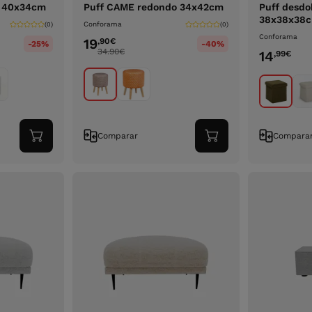
a 40x34cm
Puff CAME redondo 34x42cm
Puff desdo
38x38x38
Conforama
(0)
(0)
Conforama
19
,90
€
-25%
-40%
34.90
€
14
,99
€
Comparar
Compara
Adicionar
Adicionar
ao
ao
carrinho
carrinho