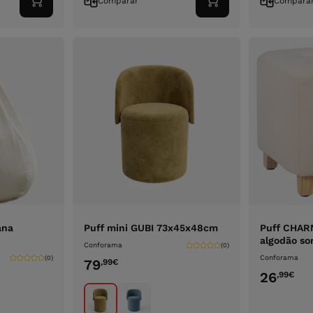
Comparar
Compara
Adicionar
Adicionar
ao
ao
carrinho
carrinho
ana
Puff mini GUBI 73x45x48cm
Puff CHAR
algodão so
Conforama
(0)
Conforama
(0)
79
,99
€
26
,99
€