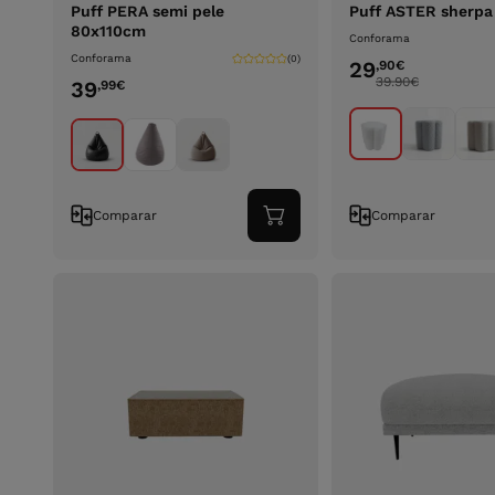
Puff PERA semi pele
Puff ASTER sherp
80x110cm
Conforama
Conforama
(0)
29
,90
€
39.90
€
39
,99
€
Comparar
Comparar
Adicionar
ao
carrinho