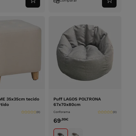
r
Comparar
Adicionar
Adicionar
ao
ao
carrinho
carrinho
ME 35x35cm tecido
Puff LAGOS POLTRONA
rtido
67x70x80cm
Conforama
(0)
(0)
69
,99
€