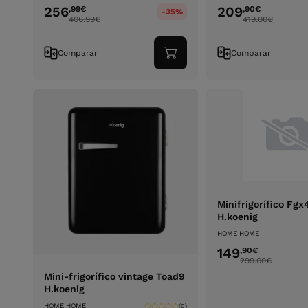
256
209
,99
€
,90
€
-35%
406.99
€
419.00
€
Comparar
Comparar
Adicionar
ao
carrinho
Minifrigorífico Fg
H.koenig
HOME HOME
149
,90
€
299.00
€
Mini-frigorífico vintage Toad9
H.koenig
HOME HOME
(0)