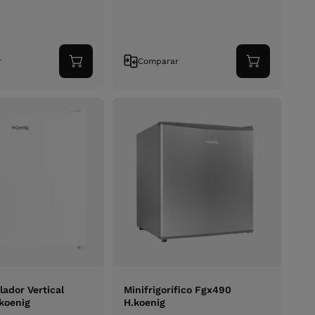
r
Comparar
Adicionar
Adicionar
ao
ao
carrinho
carrinho
lador Vertical
Minifrigorífico Fgx490
koenig
H.koenig