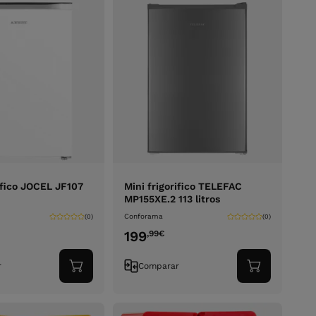
rifico JOCEL JF107
Mini frigorifico TELEFAC
MP155XE.2 113 litros
Conforama
(0)
(0)
199
,99
€
r
Comparar
Adicionar
Adicionar
ao
ao
carrinho
carrinho