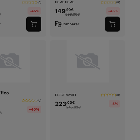
HOME HOME
(0)
(0)
149
,90
€
-45%
-45%
€
299.00
€
r
Comparar
Adicionar
Adicionar
ao
ao
carrinho
carrinho
ífico
ELECTROWIFI
(0)
(0)
223
,00
€
-5%
245.63
€
-40%
€