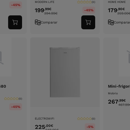
MODERN LIFE
HOME HOME
(0)
-45%
199
179
,99
€
,90
€
-45%
394.99
€
359.00
Comparar
Compara
Adicionar
Adicionar
ao
ao
carrinho
carrinho
x480
Mini-frigor
Mobrio
(0)
267
,99
€
467.99
-45%
ELECTROWIFI
(0)
225
,00
€
-5%