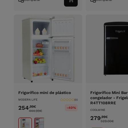
Adicionar
ao
carrinho
Frigorífico mini de plástico
Frigorífico Mini Ba
congelador - Frige
MODERN LIFE
(0)
R4TT108RRE
254
,99
€
-40%
COOLWINE
444.99
€
279
,99
€
529.00
€