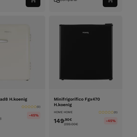
Adicionar
Adicionar
ao
ao
carrinho
carrinho
oad8 H.koenig
Minifrigorífico Fgx470
H.koenig
(0)
HOME HOME
(0)
-45%
€
149
,90
€
-45%
299.00
€