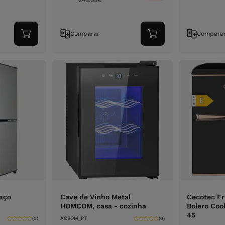
248.05
€
Comparar
Compara
Adicionar
Adicionar
ao
ao
carrinho
carrinho
 aço
Cave de Vinho Metal
Cecotec Fri
HOMCOM, casa - cozinha
Bolero Coo
45
AOSOM_PT
(0)
(0)