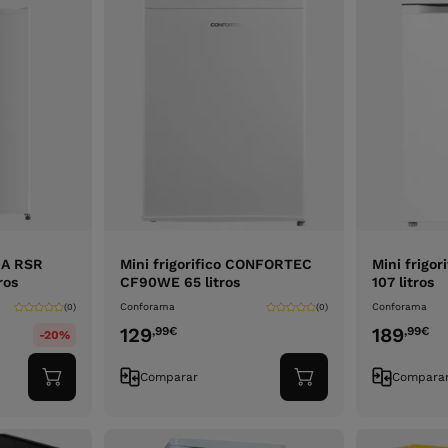
EKA RSR
Mini frigorifico CONFORTEC
Mini frigo
ros
CF90WE 65 litros
107 litros
Conforama
Conforama
(0)
(0)
129
189
,99
€
,99
€
-20%
Comparar
Compara
Adicionar
Adicionar
ao
ao
carrinho
carrinho