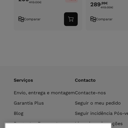
419.00
€
289
,99
€
419.99
€
Comparar
Comparar
Adicionar
ao
carrinho
Serviços
Contacto
Envio, entrega e montagem
Contacte-nos
Garantia Plus
Seguir o meu pedido
Blog
Seguir incidência Pós-
Perguntas Frequentes
Livro de reclamações