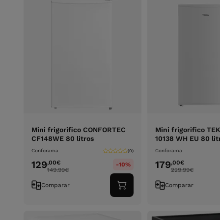
Mini frigorifico CONFORTEC
Mini frigorifico T
CF148WE 80 litros
10138 WH EU 80 lit
Conforama
Conforama
(0)
129
179
,00
€
,00
€
-10%
149.99
€
229.99
€
Comparar
Comparar
Adicionar
ao
carrinho