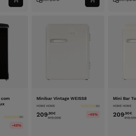
Adicionar
Adicionar
ao
ao
carrinho
carrinho
r com
Minibar Vintage WEISS8
Mini Bar T
lux
HOME HOME
HOME HOME
(0)
209
209
,90
€
,90
€
-45%
(0)
419.00
€
419.00
-45%