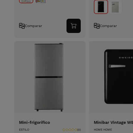
Comparar
Comparar
Adicionar
ao
carrinho
Mini-frigorífico
Minibar Vintage W
ESTILO
HOME HOME
(0)