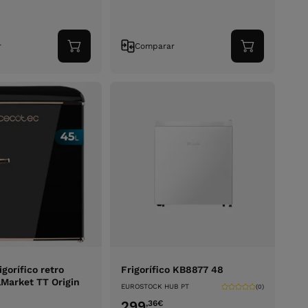
r
Comparar
Adicionar
Adicionar
ao
ao
carrinho
carrinho
gorífico retro
Frigorífico KB8877 48
lMarket TT Origin
EUROSTOCK HUB PT
(0)
299
,36
€