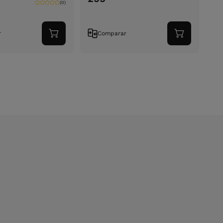
(0)
r
Comparar
Adicionar
Adicionar
ao
ao
carrinho
carrinho