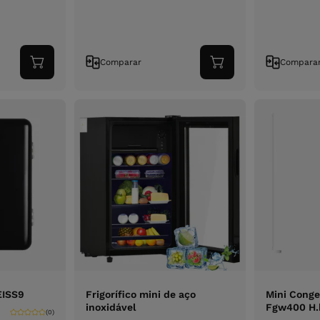
Comparar
Compara
Adicionar
Adicionar
ao
ao
carrinho
carrinho
EISS9
Frigorífico mini de aço
Mini Conge
inoxidável
Fgw400 H.
(0)