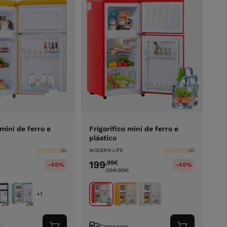
 mini de ferro e
Frigorífico mini de ferro e
plástico
MODERN LIFE
(0)
(0)
199
,99
€
-45%
-45%
394.99
€
+1
r
Comparar