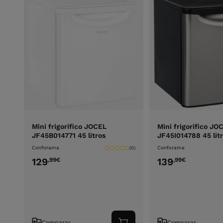
Mini frigorifico JOCEL
Mini frigorifico JO
JF45B014771 45 litros
JF45I014788 45 lit
Conforama
Conforama
(0)
129
139
,99
€
,99
€
Comparar
Comparar