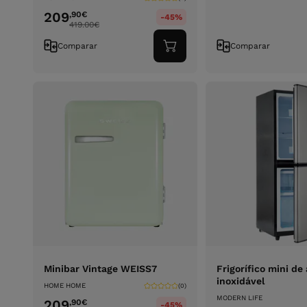
209
,90
€
-45%
419.00
€
Comparar
Comparar
Adicionar
ao
carrinho
Minibar Vintage WEISS7
Frigorífico mini de
inoxidável
HOME HOME
(0)
MODERN LIFE
209
,90
€
-45%