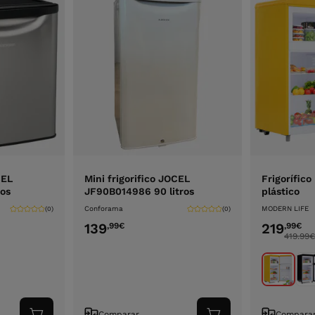
CEL
Mini frigorifico JOCEL
Frigorífico
ros
JF90B014986 90 litros
plástico
Conforama
MODERN LIFE
(0)
(0)
139
219
,99
€
,99
€
419.99
€
Comparar
Compara