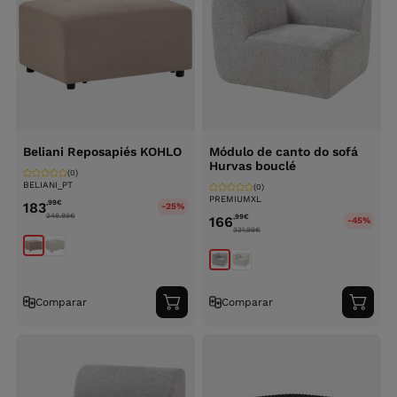
Beliani Reposapiés KOHLO
Módulo de canto do sofá
Hurvas bouclé
(0)
BELIANI_PT
(0)
PREMIUMXL
,99
€
183
-25%
248.99
€
,99
€
166
-45%
331.99
€
Comparar
Comparar
Adicionar
Adici
ao
ao
carrinho
carri