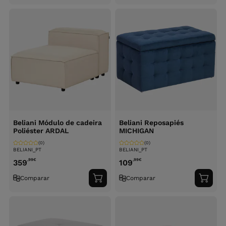
ao
ao
carrinho
carri
Beliani Módulo de cadeira
Beliani Reposapiés
Poliéster ARDAL
MICHIGAN
(0)
(0)
BELIANI_PT
BELIANI_PT
,99
€
,99
€
359
109
Comparar
Comparar
Adicionar
Adici
ao
ao
carrinho
carri