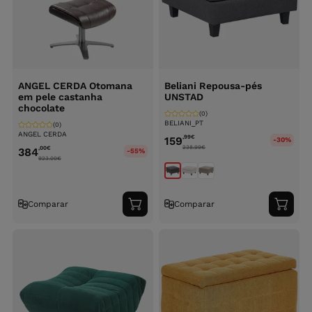
ANGEL CERDA Otomana
Beliani Repousa-pés
em pele castanha
UNSTAD
chocolate
(0)
BELIANI_PT
(0)
ANGEL CERDA
,99
€
159
-30%
238.99
€
,00
€
384
-55%
923.00
€
Comparar
Comparar
Adicionar
Adici
ao
ao
carrinho
carri