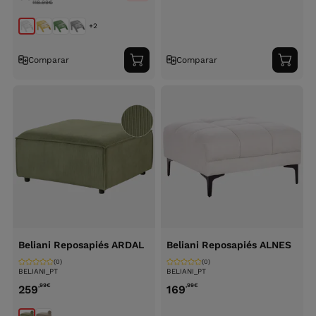
118.99
€
+2
Comparar
Comparar
Adicionar
Adici
ao
ao
carrinho
carri
Beliani Reposapiés ARDAL
Beliani Reposapiés ALNES
(0)
(0)
BELIANI_PT
BELIANI_PT
,99
€
,99
€
259
169