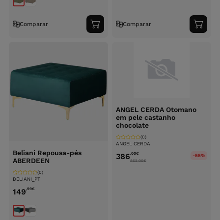
Comparar
Comparar
Adicionar
Adici
ao
ao
carrinho
carri
ANGEL CERDA Otomano
em pele castanho
chocolate
(0)
ANGEL CERDA
Beliani Repousa-pés
,00
€
386
-55%
ABERDEEN
862.00
€
(0)
BELIANI_PT
,99
€
149