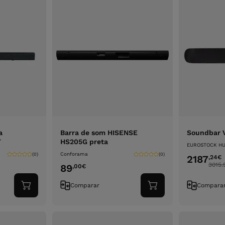
a
Barra de som HISENSE
Soundbar 
T
HS205G preta
EUROSTOCK HU
Conforama
(0)
(0)
2187
,24
€
3015.
89
,00
€
Comparar
Compara
Adicionar
Adicionar
ao
ao
carrinho
carrinho