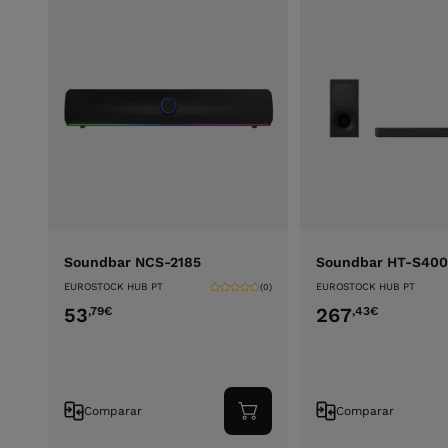
Soundbar NCS-2185
Soundbar HT-S400
EUROSTOCK HUB PT
EUROSTOCK HUB PT
(0)
53
267
,79
€
,43
€
Comparar
Comparar
Adicionar
ao