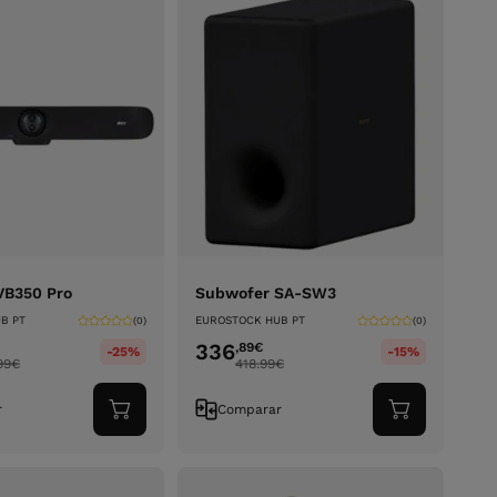
VB350 Pro
Subwofer SA-SW3
B PT
EUROSTOCK HUB PT
(0)
(0)
336
,89
€
-25%
-15%
99
€
418.99
€
r
Comparar
Adicionar
Adicionar
ao
ao
carrinho
carrinho