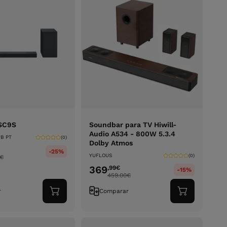
SC9S
Soundbar para TV Hiwill-
Audio A534 - 800W 5.3.4
B PT
(0)
Dolby Atmos
-25%
YUFLOUS
(0)
€
369
,99
€
-15%
459.00
€
r
Comparar
Adicionar
Adicionar
ao
ao
carrinho
carrinho