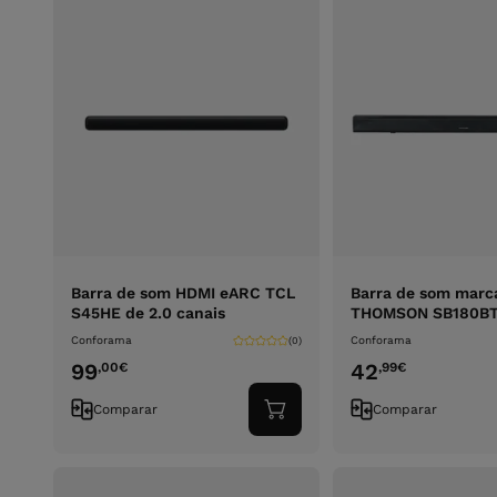
Barra de som HDMI eARC TCL
Barra de som marc
S45HE de 2.0 canais
THOMSON SB180B
Conforama
Conforama
(0)
99
42
,00
€
,99
€
Comparar
Comparar
Adicionar
ao
carrinho