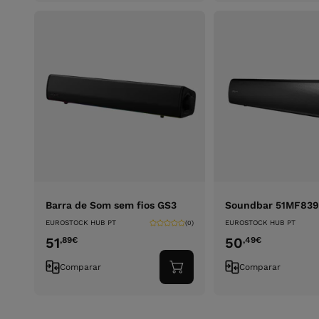
carrinho
Barra de Som sem fios GS3
Soundbar 51MF83
EUROSTOCK HUB PT
EUROSTOCK HUB PT
(0)
51
50
,89
€
,49
€
Comparar
Comparar
Adicionar
ao
carrinho