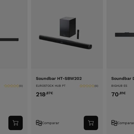
Soundbar HT-SBW202
Soundbar 
EUROSTOCK HUB PT
BIGHUB ES
(0)
(0)
218
70
,87
€
,81
€
Comparar
Compara
Adicionar
Adicionar
ao
ao