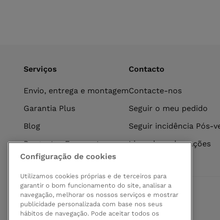
Serviços
Contacto
Envio, entrega e montagem
Contacte-nos
Garantia Plus
Seguir o meu pedido
Blog
Seguir incidência Pós-
Perguntas Frequentes
Livro de reclamações
Configuração de cookies
Utilizamos cookies próprias e de terceiros para
garantir o bom funcionamento do site, analisar a
navegação, melhorar os nossos serviços e mostrar
Pagamento seguro
publicidade personalizada com base nos seus
hábitos de navegação. Pode aceitar todos os