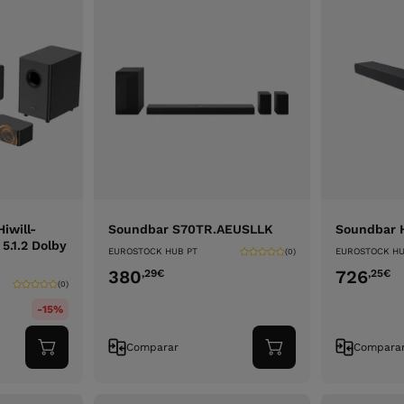
iwill-
Soundbar S70TR.AEUSLLK
Soundbar 
5.1.2 Dolby
EUROSTOCK HUB PT
EUROSTOCK HU
(0)
380
726
,29
€
,25
€
(0)
-15%
Comparar
Compara
Adicionar
Adicionar
ao
ao
carrinho
carrinho