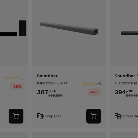
Soundbar
Soundbar 
(0)
EUROSTOCK HUB PT
EUROSTOCK HU
(0)
-30%
307
394
,25
€
,78
€
-45%
599.99
€
549.99
Comparar
Compara
Adicionar
Adicionar
ao
ao
carrinho
carrinho