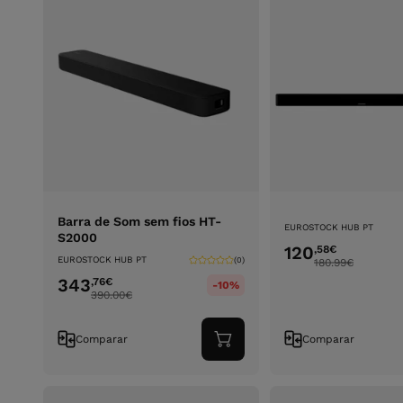
Barra de Som sem fios HT-
EUROSTOCK HUB PT
S2000
120
,58
€
EUROSTOCK HUB PT
(0)
180.99
€
343
,76
€
-10%
390.00
€
Comparar
Comparar
Adicionar
ao
carrinho