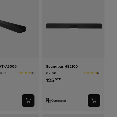
HT-A3000
Soundbar HS2100
B PT
BIGHUB PT
(0)
(0)
125
,52
€
r
Comparar
Adicionar
Adicionar
ao
ao
carrinho
carrinho