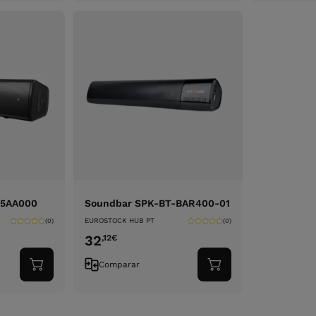
carrinho
carrinho
95AA000
Soundbar SPK-BT-BAR400-01
EUROSTOCK HUB PT
(0)
(0)
32
,12
€
Comparar
Adicionar
Adicionar
ao
ao
carrinho
carrinho