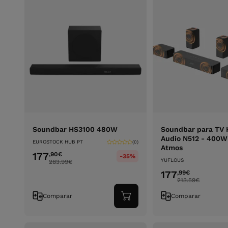
Soundbar HS3100 480W
Soundbar para TV H
Audio N512 - 400W 
EUROSTOCK HUB PT
(0)
Atmos
177
,90
€
-35%
YUFLOUS
283.99
€
177
,99
€
213.59
€
Comparar
Comparar
Adicionar
ao
carrinho