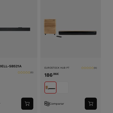
DELL-SB521A
EUROSTOCK HUB PT
(0)
(0)
186
,96
€
r
Comparar
Adicionar
Adicionar
ao
ao