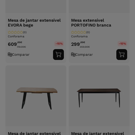
Mesa de jantar extensível
Mesa extensível
EVORA bege
PORTOFINO branca
(0)
(0)
Conforama
Conforama
,00
€
,00
€
609
299
-15%
-15%
719.00
€
359.90
€
Comparar
Comparar
Adicionar
Adici
ao
ao
carrinho
carri
Mesa de jantar extensível
Mesa de jantar extensível