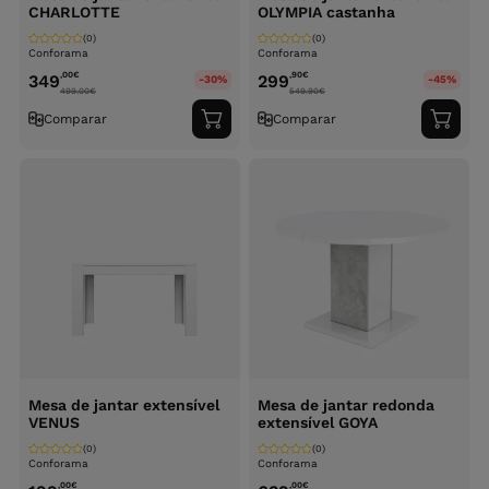
CHARLOTTE
OLYMPIA castanha
(0)
(0)
Conforama
Conforama
,00
€
,90
€
349
299
-30%
-45%
499.00
€
549.90
€
Comparar
Comparar
Adicionar
Adici
ao
ao
carrinho
carri
Mesa de jantar extensível
Mesa de jantar redonda
VENUS
extensível GOYA
(0)
(0)
Conforama
Conforama
,00
€
,00
€