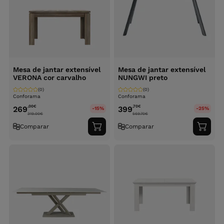
Mesa de jantar extensível
Mesa de jantar extensível
VERONA cor carvalho
NUNGWI preto
(0)
(0)
Conforama
Conforama
,00
€
,70
€
269
399
-15%
-25%
319.00
€
569.70
€
Comparar
Comparar
Adicionar
Adici
ao
ao
carrinho
carri