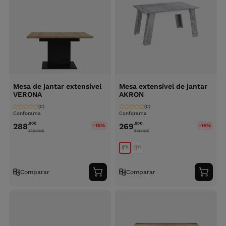
Mesa de jantar extensível
Mesa extensível de jantar
VERONA
AKRON
(0)
(0)
Conforama
Conforama
,00
€
,00
€
288
269
-15%
-15%
339.00
€
319.00
€
Comparar
Comparar
Adicionar
Adici
ao
ao
carrinho
carri