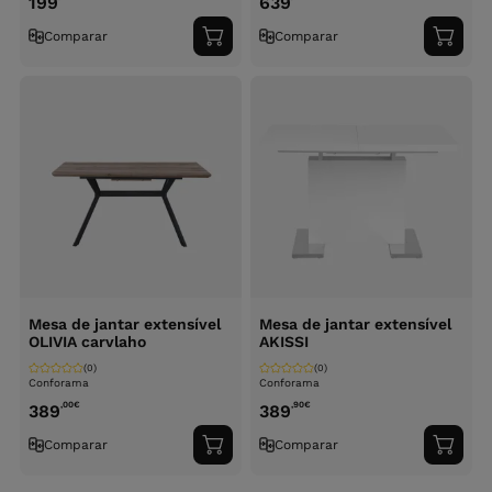
199
639
Comparar
Comparar
Adicionar
Adici
ao
ao
carrinho
carri
Mesa de jantar extensível
Mesa de jantar extensível
OLIVIA carvlaho
AKISSI
(0)
(0)
Conforama
Conforama
,00
€
,90
€
389
389
Comparar
Comparar
Adicionar
Adici
ao
ao
carrinho
carri