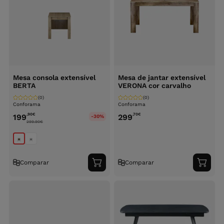
Mesa consola extensível
Mesa de jantar extensível
BERTA
VERONA cor carvalho
(0)
(0)
Conforama
Conforama
,90
€
,70
€
199
299
-30%
299.90
€
Comparar
Comparar
Adicionar
Adici
ao
ao
carrinho
carri