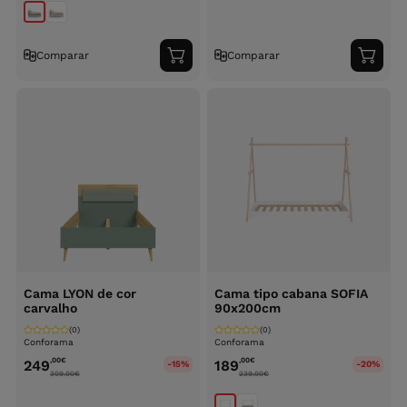
Comparar
Comparar
Adicionar
Adici
ao
ao
carrinho
carri
Cama LYON de cor
Cama tipo cabana SOFIA
carvalho
90x200cm
(0)
(0)
Conforama
Conforama
,00
€
,00
€
249
189
-15%
-20%
309.00
€
239.00
€