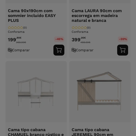
Cama 90x190cm com
Cama LAURA 90cm com
sommier incluído EASY
escorrega em madeira
PLUS
natural e branca
(0)
(0)
Conforama
Conforama
,90
€
,00
€
199
399
-45%
-20%
369.00
€
499.00
€
Comparar
Comparar
Adicionar
Adici
ao
ao
carrinho
carri
Cama tipo cabana
Cama tipo cabana
CHAMUEL branco rústico e
JEREMIEL 90cm em