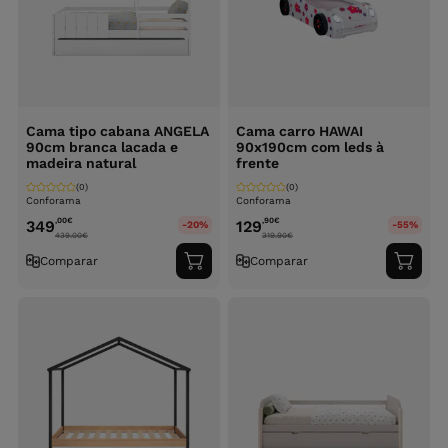
Cama tipo cabana ANGELA
Cama carro HAWAI
90cm branca lacada e
90x190cm com leds à
madeira natural
frente
(0)
(0)
Conforama
Conforama
,00
€
,90
€
349
129
-20%
-55%
439.00
€
319.90
€
Comparar
Comparar
Adicionar
Adici
ao
ao
carrinho
carri