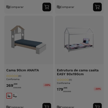
Comparar
Comparar
Adicionar
Adici
ao
ao
carrinho
carri
Cama 90cm ANAITA
Estrutura de cama casita
EASY 90x190cm
(0)
Conforama
(0)
Conforama
,00
€
269
-20%
339.00
€
,00
€
179
-30%
259.00
€
Comparar
Comparar