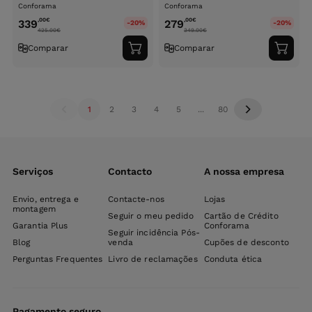
Conforama
Conforama
,00
€
,00
€
339
279
-20%
-20%
425.00
€
349.00
€
Comparar
Comparar
Adicionar
Adici
ao
ao
carrinho
carri
1
2
3
4
5
...
80
Serviços
Contacto
A nossa empresa
Envio, entrega e
Contacte-nos
Lojas
montagem
Seguir o meu pedido
Cartão de Crédito
Garantia Plus
Conforama
Seguir incidência Pós-
Blog
venda
Cupões de desconto
Perguntas Frequentes
Livro de reclamações
Conduta ética
Pagamento seguro