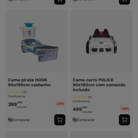
Adicionar
Adici
ao
ao
carrinho
carri
Cama pirata HOOK
Cama carro POLICE
90x190cm castanho
90x190cm com comando
incluído
(0)
Conforama
(0)
Conforama
,00
€
399
-35%
645.00
€
,00
€
499
-20%
639.00
€
Comparar
Comparar
Adicionar
Adici
ao
ao
carrinho
carri