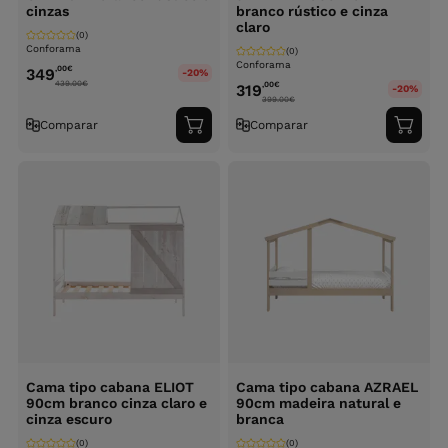
cinzas
branco rústico e cinza
claro
(0)
Conforama
(0)
Conforama
,00
€
349
-20%
439.00
€
,00
€
319
-20%
399.00
€
Comparar
Comparar
Adicionar
Adici
ao
ao
carrinho
carri
Cama tipo cabana ELIOT
Cama tipo cabana AZRAEL
90cm branco cinza claro e
90cm madeira natural e
cinza escuro
branca
(0)
(0)