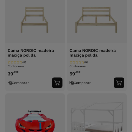
Cama NORDIC madeira
Cama NORDIC madeira
maciça polida
maciça polida
(0)
(0)
Conforama
Conforama
,99
€
,99
€
39
59
Comparar
Comparar
Adicionar
Adici
ao
ao
carrinho
carri