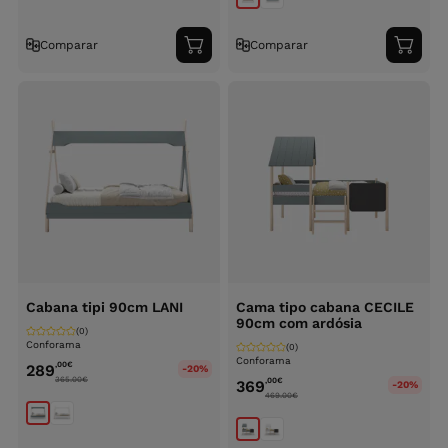
Comparar
Comparar
Adicionar
Adici
ao
ao
carrinho
carri
Cabana tipi 90cm LANI
Cama tipo cabana CECILE
90cm com ardósia
(0)
Conforama
(0)
Conforama
,00
€
289
-20%
365.00
€
,00
€
369
-20%
469.00
€