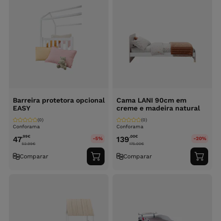
Barreira protetora opcional
Cama LANI 90cm em
EASY
creme e madeira natural
(0)
(0)
Conforama
Conforama
,99
€
,00
€
47
139
-5%
-20%
52.99
€
175.00
€
Comparar
Comparar
Adicionar
Adici
ao
ao
carrinho
carri