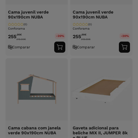
Cama juvenil verde
Cama juvenil verde
90x190cm NUBA
90x190cm NUBA
(0)
(0)
Conforama
Conforama
,00
€
,00
€
255
255
-20%
-20%
319.00
€
319.00
€
Comparar
Comparar
Adicionar
Adici
ao
ao
carrinho
carri
Cama cabana com janela
Gaveta adicional para
verde 90x190cm NUBA
beliche MIX II, JUMPER 8k
e PLUS