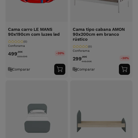
Cama carro LE MANS
Cama tipo cabana AMON
90x190cm com luzes led
90x200cm em branco
rústico
(0)
Conforama
(0)
Conforama
,00
€
499
-20%
639.00
€
,90
€
299
-30%
449.00
€
Comparar
Comparar
Adicionar
Adici
ao
ao
carrinho
carri