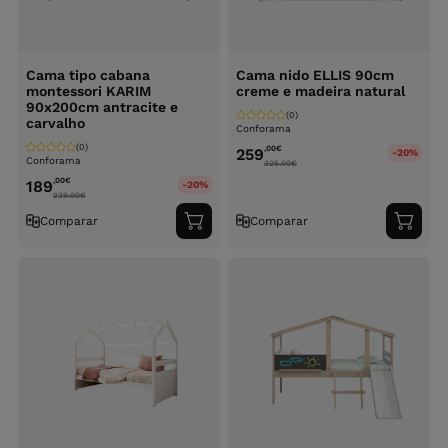
Cama tipo cabana
Cama nido ELLIS 90cm
montessori KARIM
creme e madeira natural
90x200cm antracite e
(0)
carvalho
Conforama
(0)
,00
€
259
-20%
Conforama
325.00
€
,00
€
189
-20%
239.00
€
Comparar
Comparar
Adicionar
Adici
ao
ao
carrinho
carri