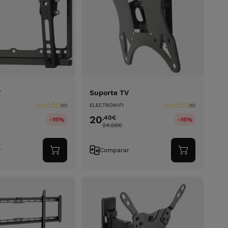
V
Suporte TV
ELECTROWIFI
(0)
(0)
20
,40
€
-15%
-15%
24.68
€
r
Comparar
Adicionar
Adicionar
ao
ao
carrinho
carrinho