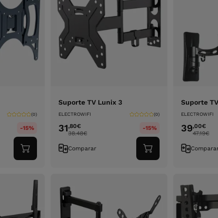
Suporte TV Lunix 3
Suporte T
ELECTROWIFI
ELECTROWIFI
(0)
(0)
31
39
,80
€
,00
€
-15%
-15%
38.48
€
47.19
€
Comparar
Compara
Adicionar
Adicionar
ao
ao
carrinho
carrinho