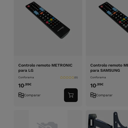
Controlo remoto METRONIC
Controlo remoto 
para LG
para SAMSUNG
Conforama
Conforama
(0)
10
10
,99
€
,99
€
Comparar
Comparar
Adicionar
ao
carrinho