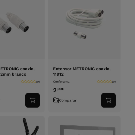
METRONIC coaxial
Extensor METRONIC coaxial
52mm branco
11912
Conforama
(0)
(0)
2
,99
€
r
Comparar
Adicionar
Adicionar
ao
ao
carrinho
carrinho