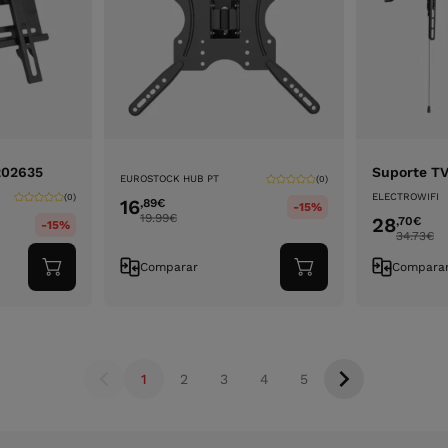
202635
Suporte T
EUROSTOCK HUB PT
(0)
ELECTROWIFI
(0)
16
,89
€
-15%
19.99
€
28
,70
€
-15%
34.73
€
Comparar
Compara
Adicionar
Adicionar
ao
ao
carrinho
carrinho
1
2
3
4
5