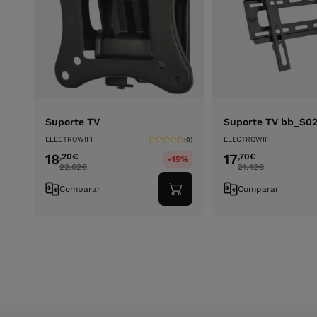
Suporte TV
Suporte TV bb_S0
ELECTROWIFI
ELECTROWIFI
(0)
18
17
,20
€
,70
€
-15%
22.02
€
21.42
€
Comparar
Comparar
Adicionar
ao
carrinho