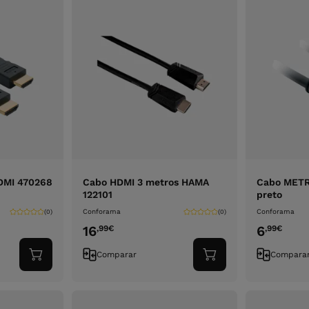
DMI 470268
Cabo HDMI 3 metros HAMA
Cabo METR
122101
preto
Conforama
Conforama
(0)
(0)
16
6
,99
€
,99
€
Comparar
Compara
Adicionar
Adicionar
ao
ao
carrinho
carrinho