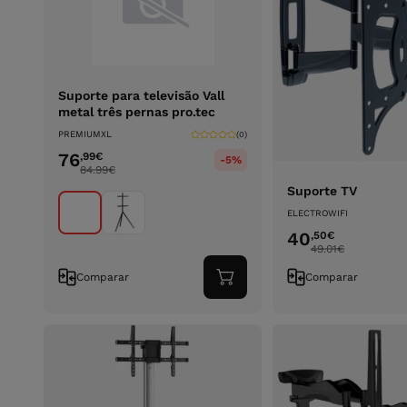
Suporte para televisão Vall
metal três pernas pro.tec
PREMIUMXL
(0)
76
,99
€
-5%
84.99
€
Suporte TV
ELECTROWIFI
40
,50
€
49.01
€
Comparar
Comparar
Adicionar
ao
carrinho