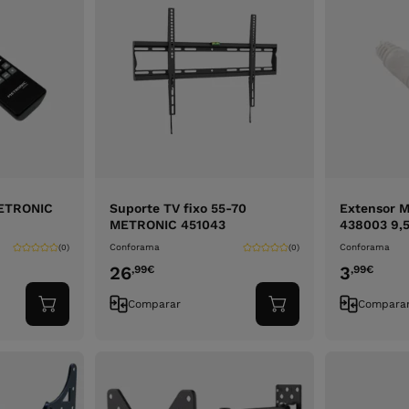
METRONIC
Suporte TV fixo 55-70
Extensor 
METRONIC 451043
438003 9,
Conforama
Conforama
(0)
(0)
26
3
,99
€
,99
€
Comparar
Compara
Adicionar
Adicionar
ao
ao
carrinho
carrinho