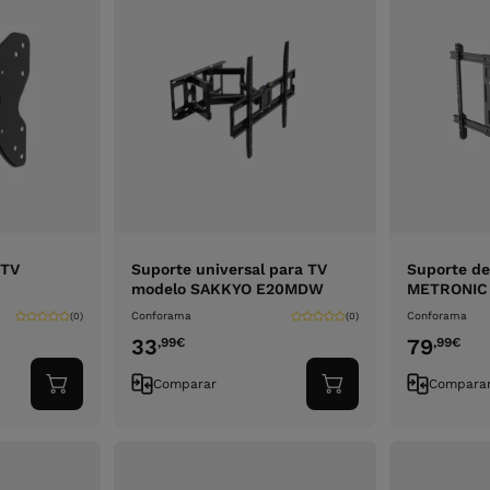
 TV
Suporte universal para TV
Suporte de
modelo SAKKYO E20MDW
METRONIC 
Conforama
Conforama
(0)
(0)
33
79
,99
€
,99
€
Comparar
Compara
Adicionar
Adicionar
ao
ao
carrinho
carrinho