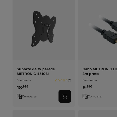
Suporte de tv parede
Cabo METRONIC H
METRONIC 451061
3m preto
Conforama
Conforama
(0)
18
9
,99
€
,99
€
Comparar
Comparar
Adicionar
ao
carrinho