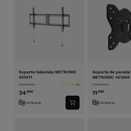
Suporte televisão METRONIC
Suporte de parede
451071
METRONIC 451060
Conforama
Conforama
(0)
34
11
,99
€
,99
€
Comparar
Comparar
Adicionar
ao
carrinho