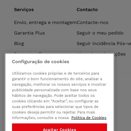
Serviços
Contacto
Envio, entrega e montagem
Contacte-nos
Garantia Plus
Seguir o meu pedido
Blog
Seguir incidência Pós-
Perguntas Frequentes
Livro de reclamações
Configuração de cookies
Utilizamos cookies próprias e de terceiros para
garantir o bom funcionamento do site, analisar a
navegação, melhorar os nossos serviços e mostrar
Pagamento seguro
publicidade personalizada com base nos seus
hábitos de navegação. Pode aceitar todos os
cookies clicando em “Aceitar”, ou configurar as
suas preferências para selecionar que tipos de
cookies deseja permitir ou rejeitar. Para mais
informações, consulte a nossa
Política de Cookies
Aceitar Cookies