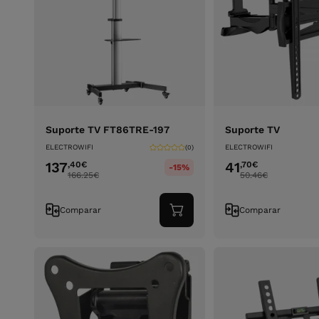
Suporte TV FT86TRE-197
Suporte TV
ELECTROWIFI
ELECTROWIFI
(0)
137
41
,40
€
,70
€
-15%
166.25
€
50.46
€
Comparar
Comparar
Adicionar
ao
carrinho