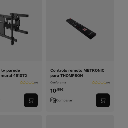
 tv parede
Controlo remoto METRONIC
mural 451072
para THOMPSON
Conforama
(0)
(0)
10
,99
€
r
Comparar
Adicionar
Adicionar
ao
ao
carrinho
carrinho