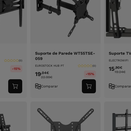
Suporte de Parede WT55TSE-
Suporte T
059
ELECTROWIFI
(0)
EUROSTOCK HUB PT
(0)
15
,90
€
-15%
19.24
€
19
,04
€
-15%
22.99
€
Comparar
Compara
Adicionar
Adicionar
ao
ao
carrinho
carrinho