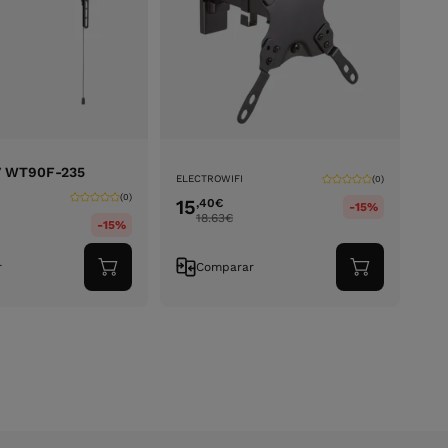
V WT90F-235
ELECTROWIFI
(0)
(0)
15
,40
€
-15%
18.63
€
-15%
r
Comparar
Adicionar
Adicionar
ao
ao
carrinho
carrinho