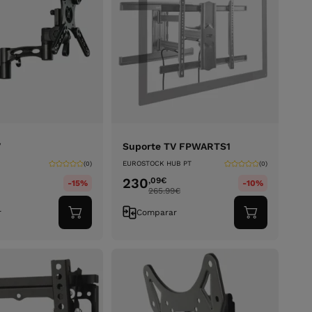
V
Suporte TV FPWARTS1
EUROSTOCK HUB PT
(0)
(0)
230
,09
€
-15%
-10%
265.99
€
r
Comparar
Adicionar
Adicionar
ao
ao
carrinho
carrinho