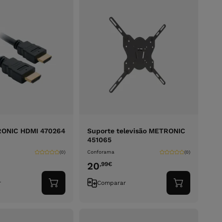
ONIC HDMI 470264
Suporte televisão METRONIC
451065
Conforama
(0)
(0)
20
,99
€
r
Comparar
Adicionar
Adicionar
ao
ao
carrinho
carrinho