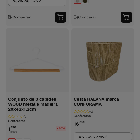
26x15x36 cm
Comparar
Comparar
Adicionar
Adici
ao
ao
carrinho
carri
Conjunto de 3 cabides
Cesta HALANA marca
WOOD metal e madeira
CONFORAMA
20x42x1,2cm
(0)
Conforama
(0)
Conforama
,99
€
16
,99
€
1
-30%
2.99
€
41x36x25 cm