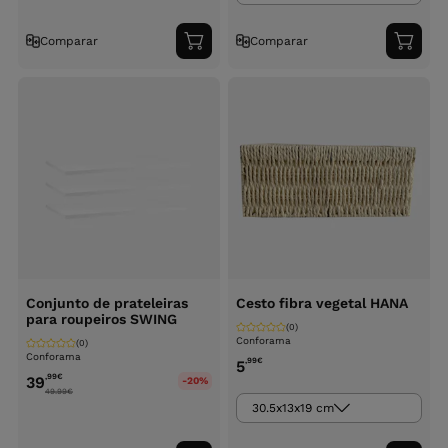
Comparar
Comparar
Adicionar
Adici
ao
ao
carrinho
carri
Conjunto de prateleiras
Cesto fibra vegetal HANA
para roupeiros SWING
(0)
Conforama
(0)
Conforama
,99
€
5
,99
€
39
-20%
49.99
€
30.5x13x19 cm