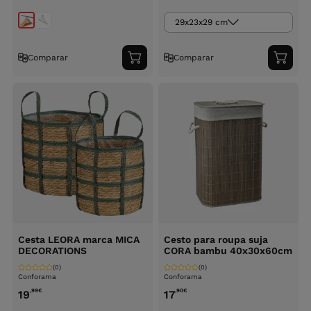
29x23x29 cm
Comparar
Comparar
Adicionar
Adici
ao
ao
carrinho
carri
Cesta LEORA marca MICA
Cesto para roupa suja
DECORATIONS
CORA bambu 40x30x60cm
(0)
(0)
Conforama
Conforama
,99
€
,90
€
19
17