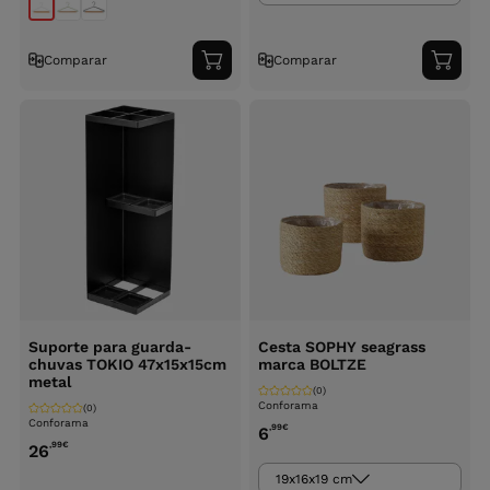
Comparar
Comparar
Adicionar
Adici
ao
ao
carrinho
carri
Suporte para guarda-
Cesta SOPHY seagrass
chuvas TOKIO 47x15x15cm
marca BOLTZE
metal
(0)
Conforama
(0)
Conforama
,99
€
6
,99
€
26
19x16x19 cm