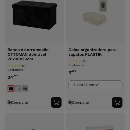
Banco de arrumação
Caixa organizadora para
OTTOMAN dobrável
sapatos PLASTIK
76x38x38cm
(0)
Conforama
(0)
Conforama
,99
€
5
,99
€
24
21x13x37 cm
Comparar
Comparar
Adicionar
Adici
ao
ao
carrinho
carri