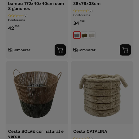
bambu 172x40x40cm com
38x76x38cm
8 ganchos
(0)
Conforama
(0)
Conforama
,99
€
34
,99
€
42
Comparar
Comparar
Adicionar
Adici
ao
ao
carrinho
carri
Cesta SOLVE cor natural e
Cesta CATALINA
verde
(0)