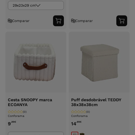
29x23x29 cm
Comparar
Comparar
Adicionar
Adici
ao
ao
carrinho
carri
Cesta SNOOPY marca
Puff desdobrável TEDDY
ECOANYA
38x38x38cm
(0)
(0)
Conforama
Conforama
,99
€
,99
€
9
14