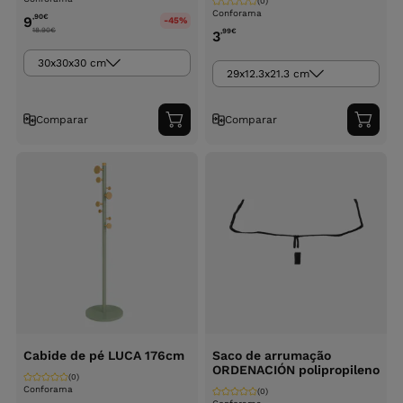
(0)
Conforama
,90
€
9
-45%
18.90
€
,99
€
3
30x30x30 cm
29x12.3x21.3 cm
Comparar
Comparar
Adicionar
Adici
ao
ao
carrinho
carri
Cabide de pé LUCA 176cm
Saco de arrumação
ORDENACIÓN polipropileno
(0)
Conforama
(0)