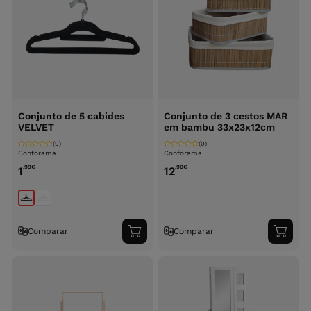
Conjunto de 5 cabides
Conjunto de 3 cestos MAR
VELVET
em bambu 33x23x12cm
(0)
(0)
Conforama
Conforama
,99
€
,90
€
1
12
Comparar
Comparar
Adicionar
Adici
ao
ao
carrinho
carri