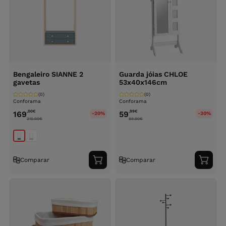
Bengaleiro SIANNE 2
Guarda jóias CHLOE
gavetas
53x40x146cm
(0)
(0)
Conforama
Conforama
,00
€
,99
€
169
59
-20%
-30%
215.00
€
89.90
€
Comparar
Comparar
Adicionar
Adici
ao
ao
carrinho
carri