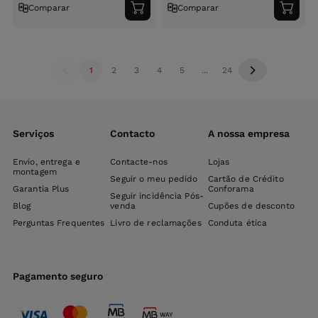
Comparar
Comparar
Adicionar
Adici
ao
ao
carrinho
carri
1
2
3
4
5
...
24
Serviços
Contacto
A nossa empresa
Envio, entrega e
Contacte-nos
Lojas
montagem
Seguir o meu pedido
Cartão de Crédito
Garantia Plus
Conforama
Seguir incidência Pós-
Blog
venda
Cupões de desconto
Perguntas Frequentes
Livro de reclamações
Conduta ética
Pagamento seguro