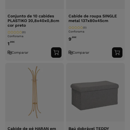
Conjunto de 10 cabides
Cabide de roupa SINGLE
PLASTIKO 20,8x40x0,8cm
metal 137x80x45cm
cor preto
(0)
Conforama
(0)
Conforama
,99
€
9
,99
€
1
Comparar
Comparar
Adicionar
Adici
ao
ao
carrinho
carri
Cabide de pé HARAN em
Baú dobrável TEDDY