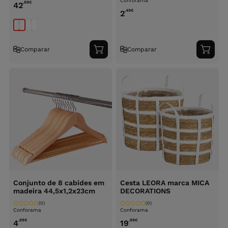
Conforama
,99
€
42
,49
€
2
Comparar
Comparar
Adicionar
Adici
ao
ao
carrinho
carri
Conjunto de 8 cabides em
Cesta LEORA marca MICA
madeira 44,5x1,2x23cm
DECORATIONS
(0)
(0)
Conforama
Conforama
,99
€
,99
€
4
19