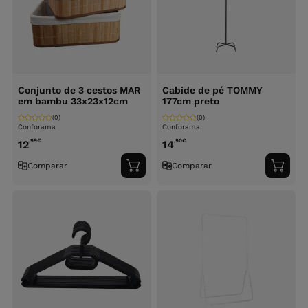
Conjunto de 3 cestos MAR
Cabide de pé TOMMY
em bambu 33x23x12cm
177cm preto
(0)
(0)
Conforama
Conforama
,99
€
,90
€
12
14
Comparar
Comparar
Adicionar
Adici
ao
ao
carrinho
carri