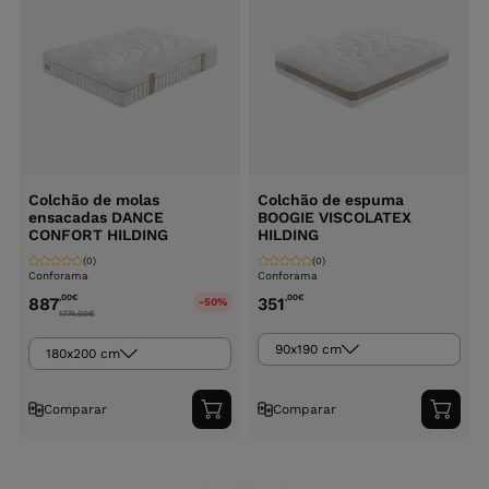
Colchão de molas
Colchão de espuma
ensacadas DANCE
BOOGIE VISCOLATEX
CONFORT HILDING
HILDING
(0)
(0)
Conforama
Conforama
,00
€
,00
€
887
351
-50%
1774.00
€
90x190 cm
180x200 cm
Comparar
Comparar
Adicionar
Adici
ao
ao
carrinho
carri