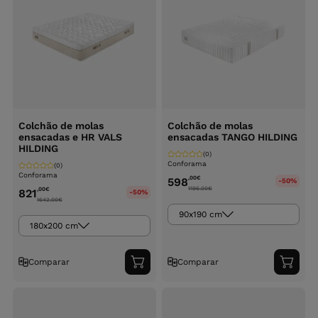
Colchão de molas
Colchão de molas
ensacadas e HR VALS
ensacadas TANGO HILDING
HILDING
(0)
Conforama
(0)
Conforama
,00
€
598
-50%
1196.00
€
,00
€
821
-50%
1642.00
€
90x190 cm
180x200 cm
Comparar
Comparar
Adicionar
Adici
ao
ao
carrinho
carri