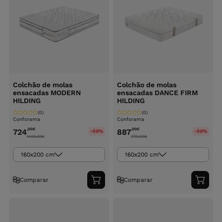
Colchão de molas
Colchão de molas
ensacadas MODERN
ensacadas DANCE FIRM
HILDING
HILDING
(0)
(0)
Conforama
Conforama
,00
€
,00
€
724
887
-50%
-50%
1448.00
€
1774.00
€
160x200 cm
160x200 cm
Comparar
Comparar
Adicionar
Adici
ao
ao
carrinho
carri