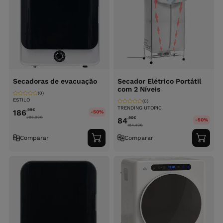
Secadoras de evacuação
Secador Elétrico Portátil
com 2 Níveis
(0)
ESTILO
(0)
TRENDING UTOPIC
,99
€
186
-50%
386.99
€
,90
€
84
-50%
184.49
€
Comparar
Comparar
Adicionar
Adici
ao
ao
carrinho
carri