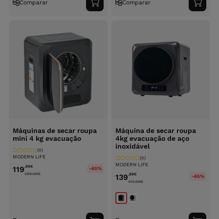
Comparar
Comparar
Adicionar
Adici
ao
ao
carrinho
carri
Máquinas de secar roupa
Máquina de secar roupa
mini 4 kg evacuação
4kg evacuação de aço
inoxidável
(0)
MODERN LIFE
(0)
MODERN LIFE
,99
€
119
-65%
389.99
€
,99
€
139
-65%
414.99
€