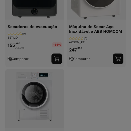
Secadoras de evacuação
Máquina de Secar Aço
Inoxidável e ABS HOMCOM
(0)
ESTILO
(0)
AOSOM_PT
,99
€
155
-55%
355.99
€
,99
€
247
Comparar
Comparar
Adicionar
Adici
ao
ao
carrinho
carri