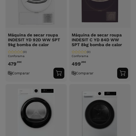
Máquina de secar roupa
Máquina de secar roupa
INDESIT YD 92D WW SPT
INDESIT C YD 84D WW
9kg bomba de calor
SPT 8kg bomba de calor
(0)
(0)
Conforama
Conforama
,99
€
,99
€
479
499
Comparar
Comparar
Adicionar
Adici
ao
ao
carrinho
carri