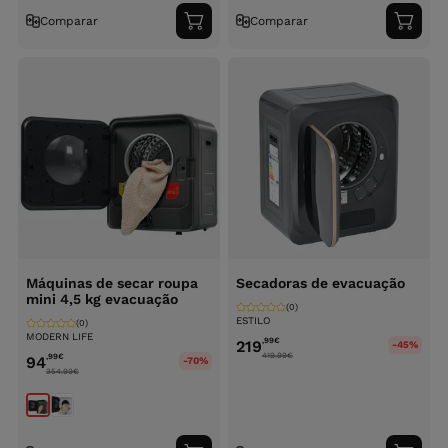
Comparar
Comparar
Adicionar
Adici
ao
ao
carrinho
carri
Máquinas de secar roupa
Secadoras de evacuação
mini 4,5 kg evacuação
(0)
ESTILO
(0)
MODERN LIFE
,99
€
219
-45%
419.99
€
,99
€
94
-70%
354.99
€