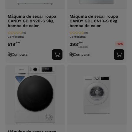
Máquina de secar roupa
Máquina de secar roupa
CANDY GD 9N2B-S 9kg
CANDY GDL 8N1B-S 8kg
bomba de calor
bomba de calor
(0)
(0)
Conforama
Conforama
,99
€
,90
€
519
398
-10%
449.99
€
Comparar
Comparar
Adicionar
Adici
ao
ao
carrinho
carri
Máquina de secar roupa