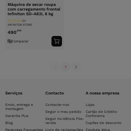
Máquina de secar roupa
com carregamento frontal
Infiniton SD-A82I, 8 kg
(0)
INFINITON STORE
,00
€
490
Comparar
Adicionar
ao
carrinho
1
Serviços
Contacto
A nossa empresa
Envio, entrega e
Contacte-nos
Lojas
montagem
Seguir o meu pedido
Cartão de Crédito
Garantia Plus
Conforama
Seguir incidência Pós-
Blog
venda
Cupões de desconto
Perguntas Frequentes
Livro de reclamações
Conduta ética