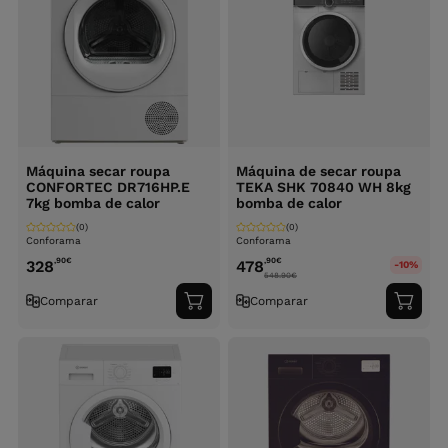
Máquina secar roupa
Máquina de secar roupa
CONFORTEC DR716HP.E
TEKA SHK 70840 WH 8kg
7kg bomba de calor
bomba de calor
(0)
(0)
Conforama
Conforama
,90
€
,90
€
328
478
-10%
548.90
€
Comparar
Comparar
Adicionar
Adici
ao
ao
carrinho
carri