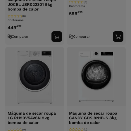
(0)
JOCEL JSR022301 9kg
Conforama
bomba de calor
,99
€
599
(0)
Conforama
,99
€
449
Comparar
Comparar
Adicionar
Adici
ao
ao
carrinho
carri
Máquina de secar roupa
Máquina de secar roupa
LG RH90V5AV6N 9kg
CANDY GDS 8N1B-S 8kg
bomba de calor
bomba de calor
(0)
(0)