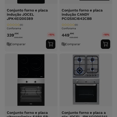
Conjunto forno e placa
Conjunto forno e placa
indução JOCEL
indução CANDY
JPK4EI200389
PCI25XCI642CBB
(0)
(0)
Conforama
Conforama
,00
€
,99
€
339
449
-15%
-10%
399.99
€
499.99
€
Comparar
Comparar
Adicionar
Adici
ao
ao
carrinho
carri
Conjunto forno e placa
Conjunto forno e placa a
vitrocerâmica SABA SB-
gás JOCEL JPK4GI200341