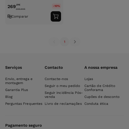
,01
€
269
-10%
298.90
€
Comparar
Adicionar
ao
carrinho
1
Serviços
Contacto
A nossa empresa
Envio, entrega e
Contacte-nos
Lojas
montagem
Seguir o meu pedido
Cartão de Crédito
Garantia Plus
Conforama
Seguir incidência Pós-
Blog
venda
Cupões de desconto
Perguntas Frequentes
Livro de reclamações
Conduta ética
Pagamento seguro