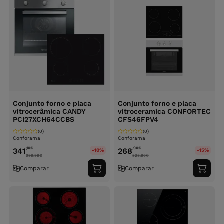
Conjunto forno e placa
Conjunto forno e placa
vitrocerâmica CANDY
vitroceramica CONFORTEC
PCI27XCH64CCBS
CFS46FPV4
(0)
(0)
Conforama
Conforama
,10
€
,90
€
341
268
-10%
-15%
399.99
€
328.90
€
Comparar
Comparar
Adicionar
Adici
ao
ao
carrinho
carri