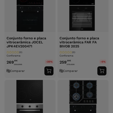
Conjunto forno e placa
Conjunto forno e placa
vitrocerâmica JOCEL
vitrocerâmica FAR FA
JPK4EV200471
BIVOB 2025
(0)
(0)
Conforama
Conforama
,10
€
,00
€
269
259
-25%
-5%
359.99
€
279.99
€
Comparar
Comparar
Adicionar
Adici
ao
ao
carrinho
carri