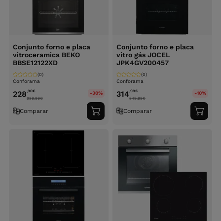
Conjunto forno e placa
Conjunto forno e placa
vitroceramica BEKO
vitro gás JOCEL
BBSE12122XD
JPK4GV200457
(0)
(0)
Conforama
Conforama
,90
€
,99
€
228
314
-30%
-10%
339.99
€
349.99
€
Comparar
Comparar
Adicionar
Adici
ao
ao
carrinho
carri