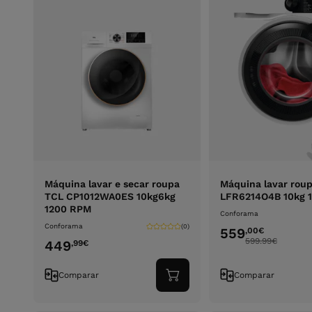
Máquina lavar e secar roupa
Máquina lavar rou
TCL CP1012WA0ES 10kg6kg
LFR6214O4B 10kg 
1200 RPM
Conforama
Conforama
(0)
559
,00
€
599.99
€
449
,99
€
Comparar
Comparar
Adicionar
ao
carrinho