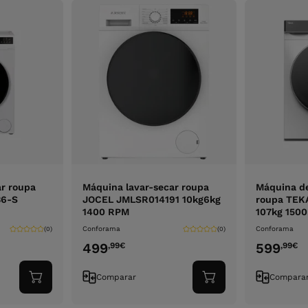
ar roupa
Máquina lavar-secar roupa
Máquina de
6-S
JOCEL JMLSR014191 10kg6kg
roupa TEK
1400 RPM
107kg 150
Conforama
Conforama
(0)
(0)
499
599
,99
€
,99
€
Comparar
Compara
Adicionar
Adicionar
ao
ao
carrinho
carrinho