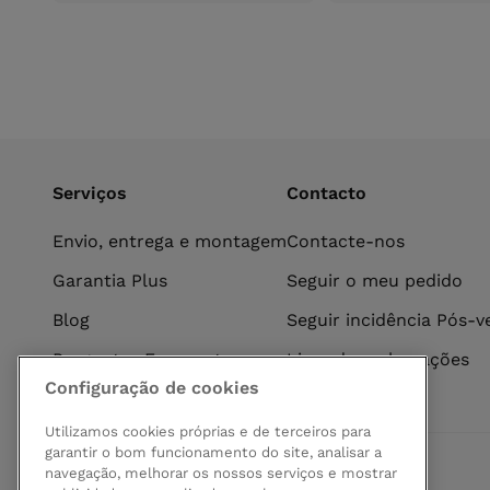
carrinho
Serviços
Contacto
Envio, entrega e montagem
Contacte-nos
Garantia Plus
Seguir o meu pedido
Blog
Seguir incidência Pós-
Perguntas Frequentes
Livro de reclamações
Configuração de cookies
Utilizamos cookies próprias e de terceiros para
garantir o bom funcionamento do site, analisar a
navegação, melhorar os nossos serviços e mostrar
Pagamento seguro