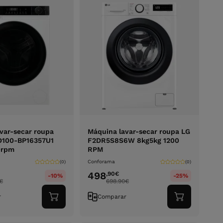
var-secar roupa
Máquina lavar-secar roupa LG
100-BP16357U1
F2DR5S8S6W 8kg5kg 1200
0rpm
RPM
Conforama
(0)
(0)
498
,90
€
-10%
-25%
€
698.90
€
r
Comparar
Adicionar
Adicionar
ao
ao
carrinho
carrinho