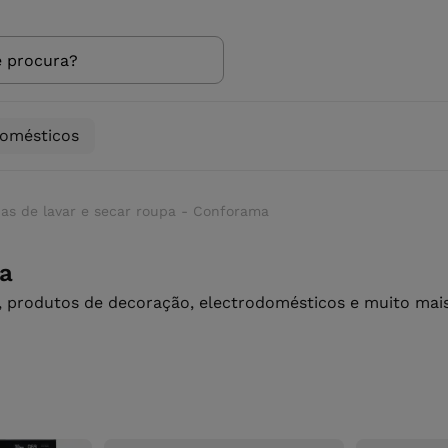
domésticos
as de lavar e secar roupa - Conforama
pa
 produtos de decoração, electrodomésticos e muito mais 