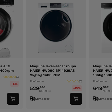
pa AEG
Máquina lavar-secar roupa
Máquina la
1400rpm
HAIER HWD90 BP14929AS
HAIER HWD
9kg5kg 1400 RPM
106kg 160
(0)
Conforama
Conforama
(0)
-5%
529
649
,99
€
,99
€
-15%
649.99
€
749.99
Comparar
Compara
Adicionar
Adicionar
ao
ao
carrinho
carrinho