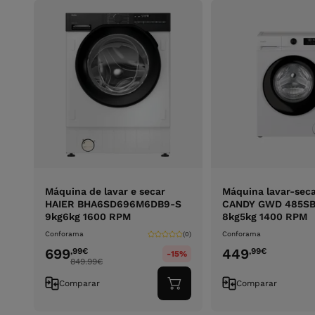
Máquina de lavar e secar
Máquina lavar-sec
HAIER BHA6SD696M6DB9-S
CANDY GWD 485SB
9kg6kg 1600 RPM
8kg5kg 1400 RPM
Conforama
Conforama
(0)
699
449
,99
€
,99
€
-15%
849.99
€
Comparar
Comparar
Adicionar
ao
carrinho