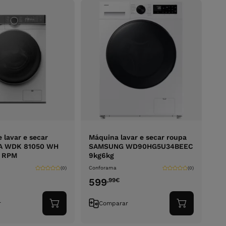
 lavar e secar
Máquina lavar e secar roupa
A WDK 81050 WH
SAMSUNG WD90HG5U34BEEC
0 RPM
9kg6kg
Conforama
(0)
(0)
599
,99
€
r
Comparar
Adicionar
Adicionar
ao
ao
carrinho
carrinho