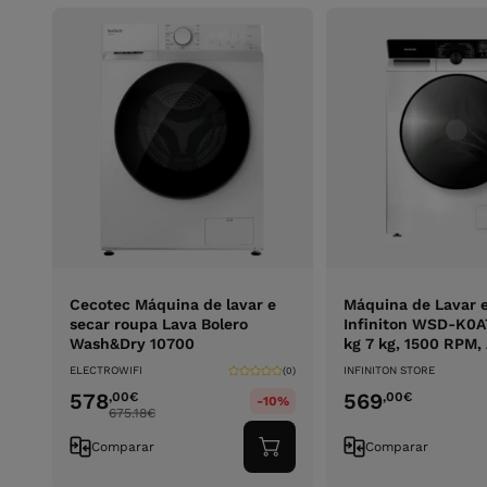
Cecotec Máquina de lavar e
Máquina de Lavar 
secar roupa Lava Bolero
Infiniton WSD-K0A
Wash&Dry 10700
kg 7 kg, 1500 RPM,
ELECTROWIFI
INFINITON STORE
(0)
578
569
,00
€
,00
€
-10%
675.18
€
Comparar
Comparar
Adicionar
ao