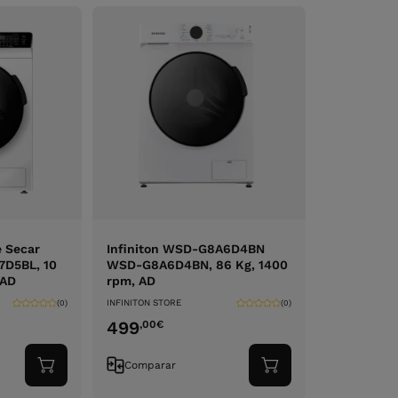
e Secar
Infiniton WSD-G8A6D4BN
7D5BL, 10
WSD-G8A6D4BN, 86 Kg, 1400
 AD
rpm, AD
INFINITON STORE
(0)
(0)
499
,00
€
Comparar
Adicionar
Adicionar
ao
ao