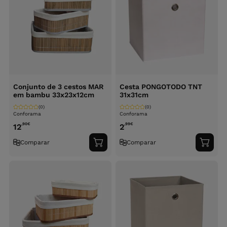
Conjunto de 3 cestos MAR
Cesta PONGOTODO TNT
em bambu 33x23x12cm
31x31cm
(0)
(0)
Conforama
Conforama
,90
€
,99
€
12
2
Comparar
Comparar
Adicionar
Adici
ao
ao
carrinho
carri