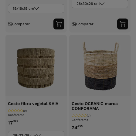
26x30x26 cm
19x16x19 cm
Comparar
Comparar
Adicionar
Adici
ao
ao
carrinho
carri
Cesto fibra vegetal KAIA
Cesto OCEANIC marca
CONFORAMA
(0)
Conforama
(0)
Conforama
,99
€
17
,90
€
24
38x33x38 cm