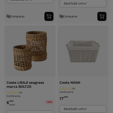
35x37x35 cm
Comparar
Comparar
Adicionar
Adici
ao
ao
carrinho
carri
Cesta LISAJI seagrass
Cesta NOAH
marca BOLTZE
(0)
Conforama
(0)
Conforama
,99
€
17
,90
€
6
-30%
9.99
€
35x23x30 cm