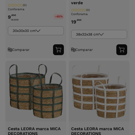
verde
(0)
Conforama
(0)
Conforama
,90
€
9
-45%
18.90
€
,99
€
19
30x30x30 cm
38x32x38 cm
Comparar
Comparar
Adicionar
Adici
ao
ao
carrinho
carri
Cesta LEORA marca MICA
Cesta LEORA marca MICA
DECORATIONS
DECORATIONS