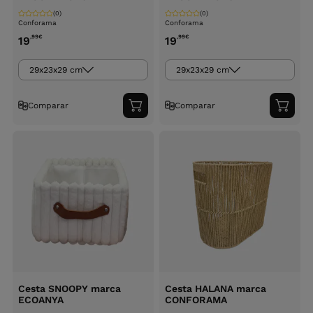
(0)
(0)
Conforama
Conforama
,99
€
,99
€
19
19
29x23x29 cm
29x23x29 cm
Comparar
Comparar
Adicionar
Adici
ao
ao
carrinho
carri
Cesta SNOOPY marca
Cesta HALANA marca
ECOANYA
CONFORAMA