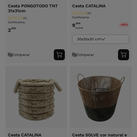
Cesta PONGOTODO TNT
Cesta CATALINA
31x31cm
(0)
Conforama
(0)
Conforama
,90
€
9
-45%
18.90
€
,99
€
2
30x30x30 cm
Comparar
Comparar
Adicionar
Adici
ao
ao
carrinho
carri
Cesta CATALINA
Cesta SOLVE cor natural e