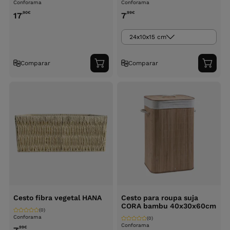
Conforama
Conforama
,90
€
,99
€
17
7
24x10x15 cm
Comparar
Comparar
Adicionar
Adici
ao
ao
carrinho
carri
Cesto fibra vegetal HANA
Cesto para roupa suja
CORA bambu 40x30x60cm
(0)
Conforama
(0)
Conforama
,99
€