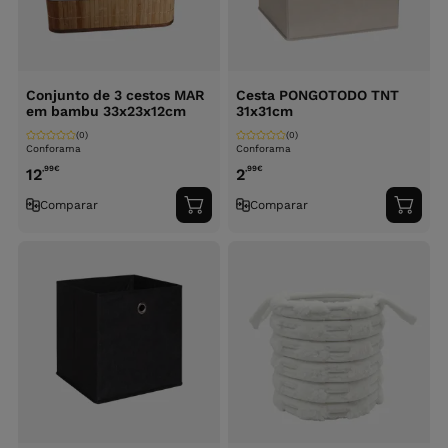
Conjunto de 3 cestos MAR
Cesta PONGOTODO TNT
em bambu 33x23x12cm
31x31cm
(0)
(0)
Conforama
Conforama
,99
€
,99
€
12
2
Comparar
Comparar
Adicionar
Adici
ao
ao
carrinho
carri