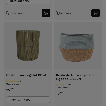
18x25x18 cm
Comparar
Comparar
Adicionar
Adici
ao
ao
carrinho
carri
Cesto fibra vegetal DEVA
Cesta de fibra vegetal e
algodão BAILEN
(0)
Conforama
(0)
Conforama
,99
€
15
,90
€
12
34x40x34 cm