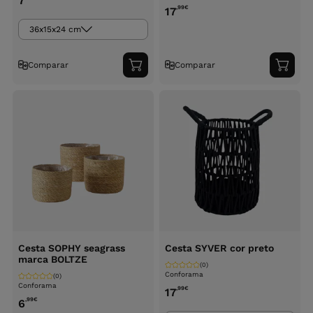
7
,99
€
17
36x15x24 cm
Comparar
Comparar
Adicionar
Adici
ao
ao
carrinho
carri
Cesta SOPHY seagrass
Cesta SYVER cor preto
marca BOLTZE
(0)
Conforama
(0)
Conforama
,99
€
17
,99
€
6