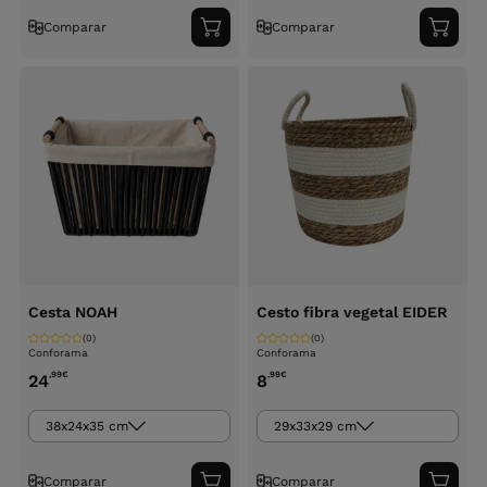
Comparar
Comparar
Adicionar
Adici
ao
ao
carrinho
carri
Cesta NOAH
Cesto fibra vegetal EIDER
(0)
(0)
Conforama
Conforama
,99
€
,99
€
24
8
38x24x35 cm
29x33x29 cm
Comparar
Comparar