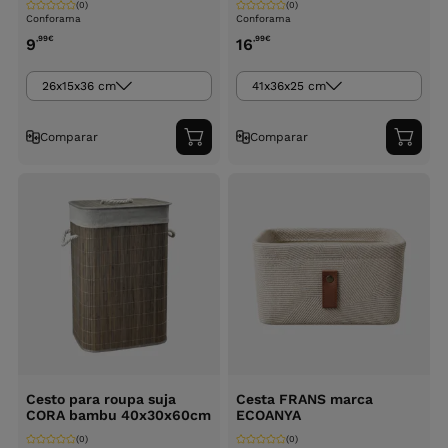
(0)
(0)
Conforama
Conforama
,99
€
,99
€
9
16
26x15x36 cm
41x36x25 cm
Comparar
Comparar
Adicionar
Adici
ao
ao
carrinho
carri
Cesto para roupa suja
Cesta FRANS marca
CORA bambu 40x30x60cm
ECOANYA
(0)
(0)