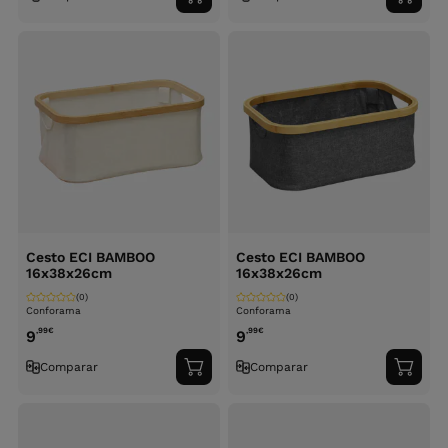
Adicionar
Adici
ao
ao
carrinho
carri
Cesto ECI BAMBOO
Cesto ECI BAMBOO
16x38x26cm
16x38x26cm
(0)
(0)
Conforama
Conforama
,99
€
,99
€
9
9
Comparar
Comparar
Adicionar
Adici
ao
ao
carrinho
carri