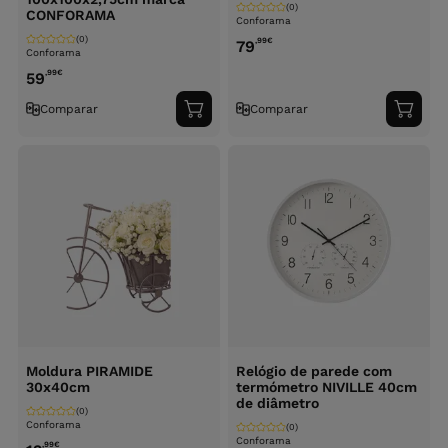
(0)
CONFORAMA
Conforama
(0)
,99
€
79
Conforama
,99
€
59
Comparar
Comparar
Adicionar
Adici
ao
ao
carrinho
carri
Moldura PIRAMIDE
Relógio de parede com
30x40cm
termómetro NIVILLE 40cm
de diâmetro
(0)
Conforama
(0)
Conforama
,99
€