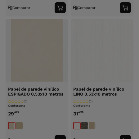
Comparar
Comparar
Adicionar
Adici
ao
ao
carrinho
carri
Papel de parede vinílico
Papel de parede vinílico
ESPIGADO 0,53x10 metros
LINO 0,53x10 metros
(0)
(0)
Conforama
Conforama
,99
€
,99
€
29
31