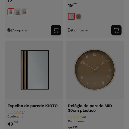
12
,99
€
19
Comparar
Comparar
Adicionar
Adici
ao
ao
carrinho
carri
Espelho de parede KIOTO
Relógio de parede MID
30cm plástico
(0)
Conforama
(0)
Conforama
,99
€
49
,99
€
12