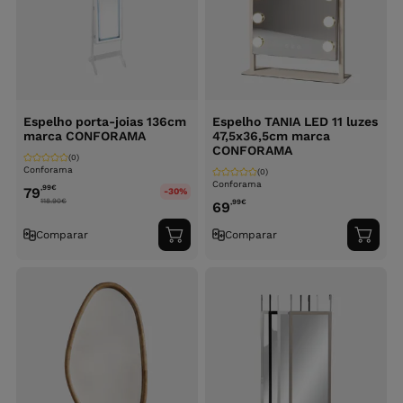
Espelho porta-joias 136cm
Espelho TANIA LED 11 luzes
marca CONFORAMA
47,5x36,5cm marca
CONFORAMA
(0)
Conforama
(0)
Conforama
,99
€
79
-30%
118.90
€
,99
€
69
Comparar
Comparar
Adicionar
Adici
ao
ao
carrinho
carri