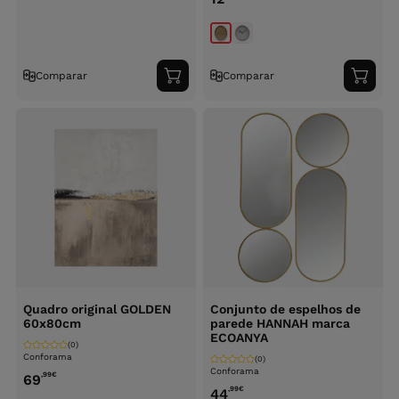
Comparar
Comparar
Adicionar
Adici
ao
ao
carrinho
carri
Quadro original GOLDEN
Conjunto de espelhos de
60x80cm
parede HANNAH marca
ECOANYA
(0)
Conforama
(0)
Conforama
,99
€
69
,99
€
44