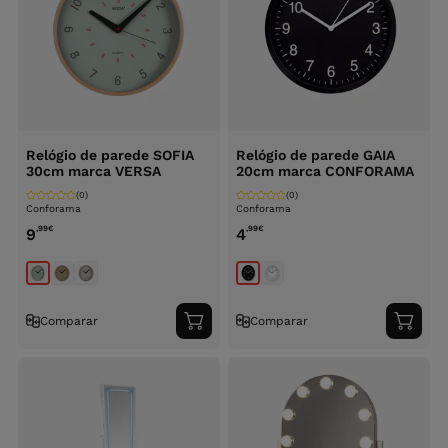
Relógio de parede SOFIA
Relógio de parede GAIA
30cm marca VERSA
20cm marca CONFORAMA
(0)
(0)
Conforama
Conforama
,99
€
,99
€
9
4
Comparar
Comparar
Adicionar
Adici
ao
ao
carrinho
carri