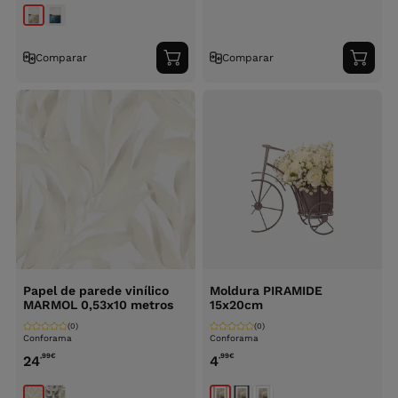
Comparar
Comparar
Adicionar
Adici
ao
ao
carrinho
carri
Papel de parede vinílico
Moldura PIRAMIDE
MARMOL 0,53x10 metros
15x20cm
(0)
(0)
Conforama
Conforama
,99
€
,99
€
24
4