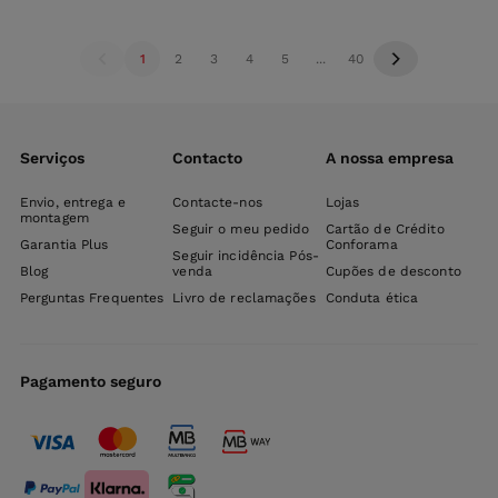
carrinho
carri
1
2
3
4
5
...
40
Serviços
Contacto
A nossa empresa
Envio, entrega e
Contacte-nos
Lojas
montagem
Seguir o meu pedido
Cartão de Crédito
Garantia Plus
Conforama
Seguir incidência Pós-
Blog
venda
Cupões de desconto
Perguntas Frequentes
Livro de reclamações
Conduta ética
Pagamento seguro