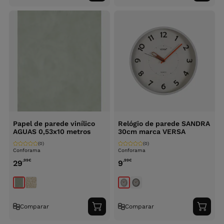
ao
ao
carrinho
carri
Papel de parede vinílico
Relógio de parede SANDRA
AGUAS 0,53x10 metros
30cm marca VERSA
(0)
(0)
Conforama
Conforama
,99
€
,99
€
29
9
Comparar
Comparar
Adicionar
Adici
ao
ao