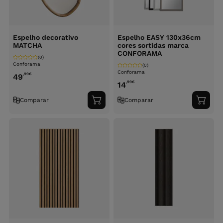
Espelho decorativo
Espelho EASY 130x36cm
MATCHA
cores sortidas marca
CONFORAMA
(0)
Conforama
(0)
Conforama
,99
€
49
,99
€
14
Comparar
Comparar
Adicionar
Adici
ao
ao
carrinho
carri