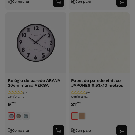
Comparar
Comparar
Adicionar
Adici
ao
ao
carrinho
carri
Relógio de parede ARANA
Papel de parede vinílico
30cm marca VERSA
JAPONES 0,53x10 metros
(0)
(0)
Conforama
Conforama
,99
€
,99
€
9
31
Comparar
Comparar
Adicionar
Adici