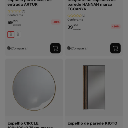
entrada ARTUR
parede HANNAH marca
ECOANYA
(0)
Conforama
(0)
Conforama
,90
€
59
-40%
99.90
€
,90
€
39
-20%
49.90
€
Comparar
Comparar
Adicionar
Adici
ao
ao
carrinho
carri
Espelho CIRCLE
Espelho de parede KIOTO
100x100x2,75cm marca