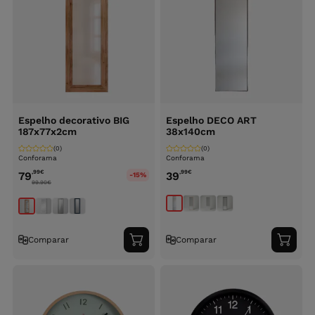
Espelho decorativo BIG
Espelho DECO ART
187x77x2cm
38x140cm
(0)
(0)
Conforama
Conforama
,99
€
,99
€
79
39
-15%
99.90
€
Comparar
Comparar
Adicionar
Adici
ao
ao
carrinho
carri