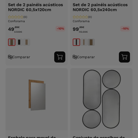
Set de 2 painéis acústicos
Set de 2 painéis acústicos
NORDIC 60,5x120cm
NORDIC 60,5x240cm
(0)
(0)
Conforama
Conforama
,99
€
,99
€
49
99
-10%
-10%
57.99
€
115.99
€
Comparar
Comparar
Adicionar
Adici
ao
ao
carrinho
carri
Esphelo para movel de
Conjunto de espelhos de