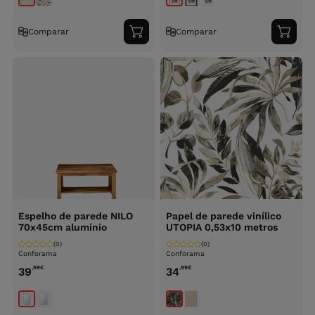
Comparar
Comparar
Adicionar
Adici
ao
ao
carrinho
carri
Espelho de parede NILO
Papel de parede vinílico
70x45cm alumínio
UTOPIA 0,53x10 metros
(0)
(0)
Conforama
Conforama
,99
€
,99
€
39
34