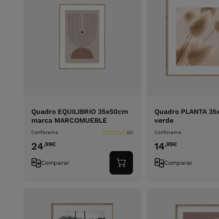
Quadro EQUILIBRIO 35x50cm
Quadro PLANTA 35
marca MARCOMUEBLE
verde
Conforama
Conforama
(0)
24
14
,99
€
,99
€
Comparar
Comparar
Adicionar
ao
carrinho