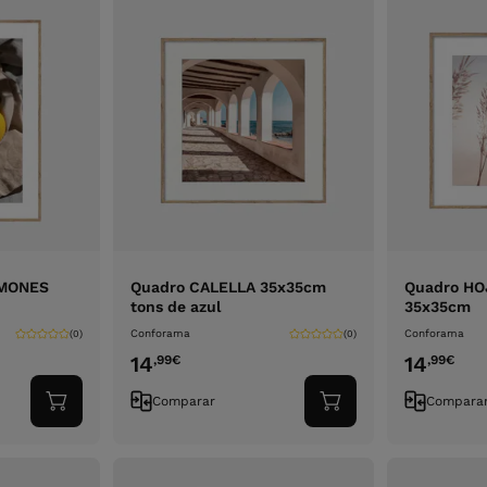
IMONES
Quadro CALELLA 35x35cm
Quadro HO
tons de azul
35x35cm
Conforama
Conforama
(0)
(0)
14
14
,99
€
,99
€
Comparar
Compara
Adicionar
Adicionar
ao
ao
carrinho
carrinho