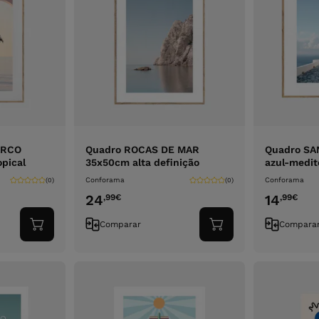
ARCO
Quadro ROCAS DE MAR
Quadro SA
pical
35x50cm alta definição
azul-medit
Conforama
Conforama
(0)
(0)
24
14
,99
€
,99
€
Comparar
Compara
Adicionar
Adicionar
ao
ao
carrinho
carrinho