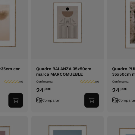
x35cm cor
Quadro BALANZA 35x50cm
Quadro PU
marca MARCOMUEBLE
35x50cm m
Conforama
Conforama
(0)
(0)
24
24
,99
€
,99
€
Comparar
Compara
Adicionar
Adicionar
ao
ao
carrinho
carrinho