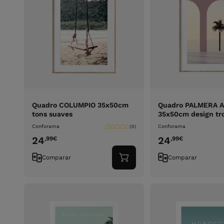
Quadro COLUMPIO 35x50cm
Quadro PALMERA 
tons suaves
35x50cm design tro
Conforama
Conforama
(0)
24
24
,99
€
,99
€
Comparar
Comparar
Adicionar
ao
carrinho