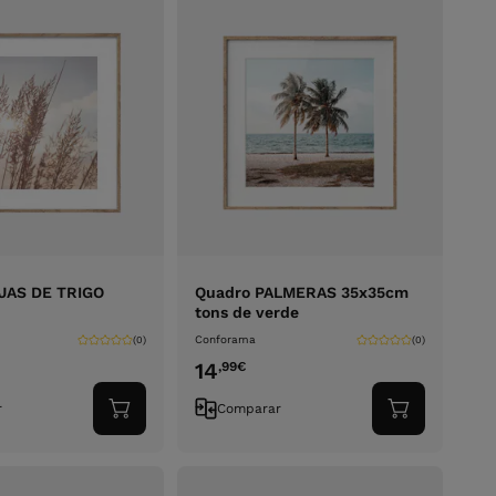
JAS DE TRIGO
Quadro PALMERAS 35x35cm
tons de verde
Conforama
(0)
(0)
14
,99
€
r
Comparar
Adicionar
Adicionar
ao
ao
carrinho
carrinho