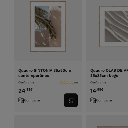
Quadro SINTONIA 35x50cm
Quadro OLAS DE A
contemporâneo
35x35cm bege
Conforama
Conforama
(0)
24
14
,99
€
,99
€
Comparar
Comparar
Adicionar
ao
carrinho