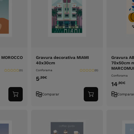
va MOROCCO
Gravura decorativa MIAMI
Gravura A
40x30cm
70x50cm 
MARCOMU
Conforama
(0)
(0)
Conforama
5
,99
€
14
,90
€
Comparar
Compara
Adicionar
Adicionar
ao
ao
carrinho
carrinho