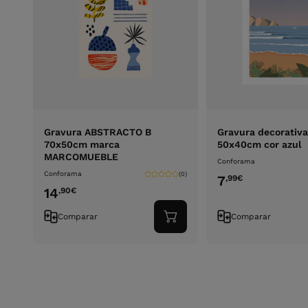
Gravura ABSTRACTO B
Gravura decorativa
70x50cm marca
50x40cm cor azul
MARCOMUEBLE
Conforama
Conforama
(0)
7
,99
€
14
,90
€
Comparar
Comparar
Adicionar
ao
carrinho