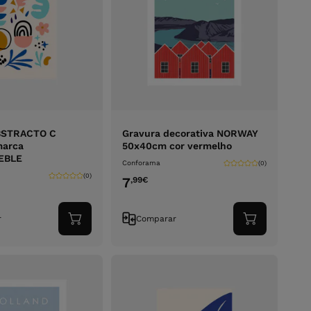
BSTRACTO C
Gravura decorativa NORWAY
marca
50x40cm cor vermelho
EBLE
Conforama
(0)
(0)
7
,99
€
r
Comparar
Adicionar
Adicionar
ao
ao
carrinho
carrinho