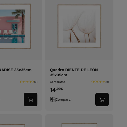
RADISE 35x35cm
Quadro DIENTE DE LEÓN
35x35cm
Conforama
(0)
(0)
14
,99
€
r
Comparar
Adicionar
Adicionar
ao
ao
carrinho
carrinho