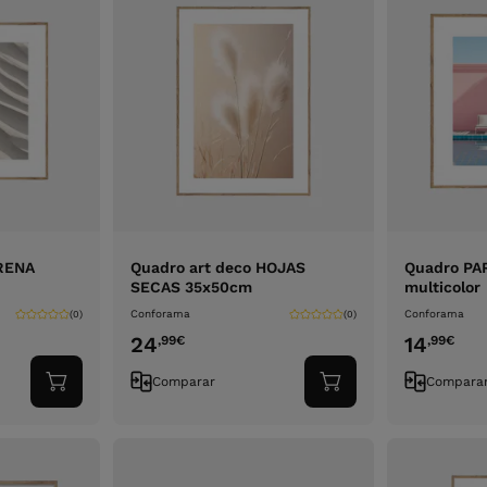
RENA
Quadro art deco HOJAS
Quadro PA
SECAS 35x50cm
multicolor
Conforama
Conforama
(0)
(0)
24
14
,99
€
,99
€
Comparar
Compara
Adicionar
Adicionar
ao
ao
carrinho
carrinho