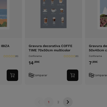
 IBIZA
Gravura decorativa COFFE
Gravura d
TIME 70x50cm multicolor
50x40cm c
Conforama
Conforama
(0)
(0)
14
7
,99
€
,99
€
Comparar
Compara
Adicionar
Adicionar
ao
ao
carrinho
carrinho
1
2