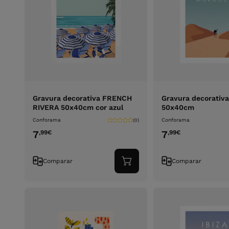
Gravura decorativa FRENCH
Gravura decorati
RIVERA 50x40cm cor azul
50x40cm
Conforama
Conforama
(0)
7
7
,99
€
,99
€
Comparar
Comparar
Adicionar
ao
carrinho