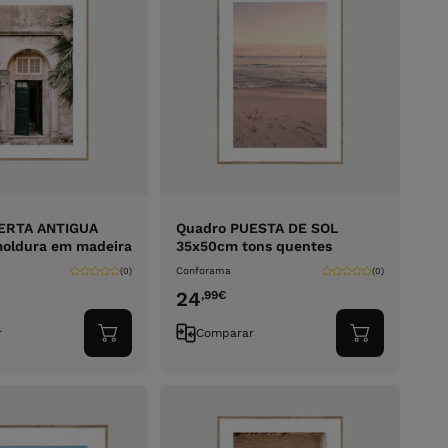
ERTA ANTIGUA
Quadro PUESTA DE SOL
oldura em madeira
35x50cm tons quentes
Conforama
(0)
(0)
24
,99
€
r
Comparar
Adicionar
Adicionar
ao
ao
carrinho
carrinho