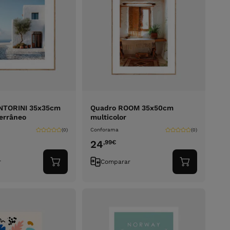
NTORINI 35x35cm
Quadro ROOM 35x50cm
errâneo
multicolor
Conforama
(0)
(0)
24
,99
€
r
Comparar
Adicionar
Adicionar
ao
ao
carrinho
carrinho