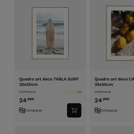
Quadro art deco TABLA SURF
Quadro art deco L
35x50cm
35x50cm
Conforama
Conforama
(0)
24
24
,99
€
,99
€
Comparar
Comparar
Adicionar
ao
carrinho