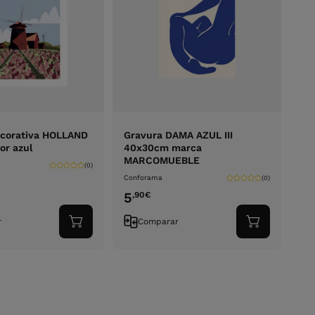
ecorativa HOLLAND
Gravura DAMA AZUL III
or azul
40x30cm marca
MARCOMUEBLE
(0)
Conforama
(0)
5
,90
€
r
Comparar
Adicionar
Adicionar
ao
ao
carrinho
carrinho