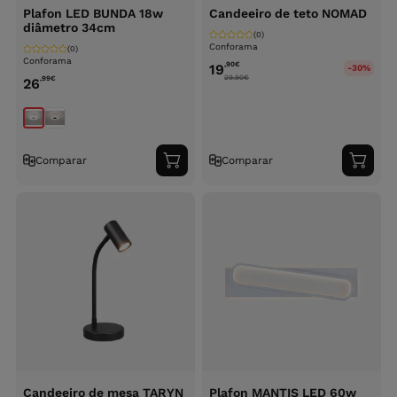
Plafon LED BUNDA 18w
Candeeiro de teto NOMAD
diâmetro 34cm
(0)
Conforama
(0)
Conforama
,90
€
19
-30%
29.90
€
,99
€
26
Comparar
Comparar
Adicionar
Adici
ao
ao
carrinho
carri
Candeeiro de mesa TARYN
Plafon MANTIS LED 60w