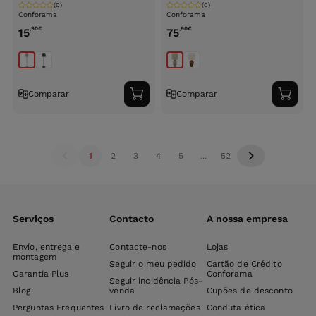
(0)
(0)
Conforama
Conforama
,90
€
,90
€
15
75
Comparar
Comparar
Adicionar
Adici
ao
ao
carrinho
carri
1
2
3
4
5
...
52
Serviços
Contacto
A nossa empresa
Envio, entrega e
Contacte-nos
Lojas
montagem
Seguir o meu pedido
Cartão de Crédito
Garantia Plus
Conforama
Seguir incidência Pós-
Blog
venda
Cupões de desconto
Perguntas Frequentes
Livro de reclamações
Conduta ética