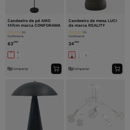
Candeeiro de pé AIKO
Candeeiro de mesa LUCI
147cm marca CONFORAMA
da marca REALITY
(0)
(0)
Conforama
Conforama
,99
€
,99
€
63
24
Comparar
Comparar
Adicionar
Adici
ao
ao
carrinho
carri