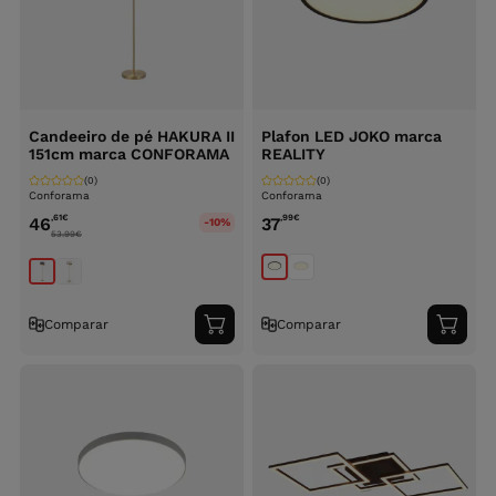
Candeeiro de pé HAKURA II
Plafon LED JOKO marca
151cm marca CONFORAMA
REALITY
(0)
(0)
Conforama
Conforama
,61
€
,99
€
46
37
-10%
53.99
€
Comparar
Comparar
Adicionar
Adici
ao
ao
carrinho
carri