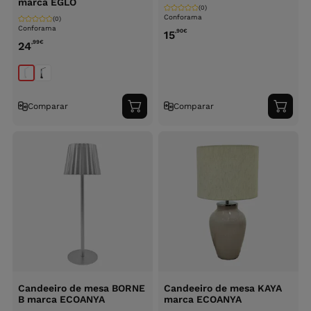
marca EGLO
(0)
Conforama
(0)
Conforama
,90
€
15
,99
€
24
Comparar
Comparar
Adicionar
Adici
ao
ao
carrinho
carri
Candeeiro de mesa BORNE
Candeeiro de mesa KAYA
B marca ECOANYA
marca ECOANYA