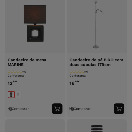
Candeeiro de mesa
Candeeiro de pé BIRO com
MARINE
duas cúpulas 179cm
(0)
(0)
Conforama
Conforama
,99
€
,99
€
12
16
Comparar
Comparar
Adicionar
Adici
ao
ao
carrinho
carri