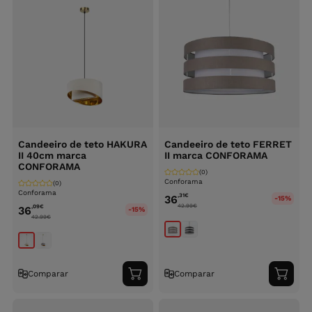
Candeeiro de teto HAKURA
Candeeiro de teto FERRET
II 40cm marca
II marca CONFORAMA
CONFORAMA
(0)
Conforama
(0)
Conforama
,31
€
36
-15%
42.99
€
,09
€
36
-15%
42.99
€
Comparar
Comparar
Adicionar
Adici
ao
ao
carrinho
carri