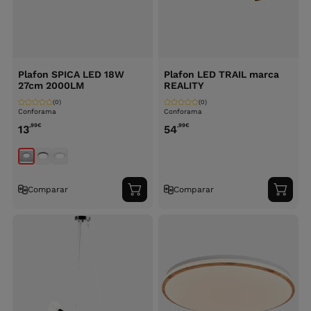
Plafon SPICA LED 18W
Plafon LED TRAIL marca
27cm 2000LM
REALITY
(0)
(0)
Conforama
Conforama
,99
€
,99
€
13
54
Comparar
Comparar
Adicionar
Adici
ao
ao
carrinho
carri