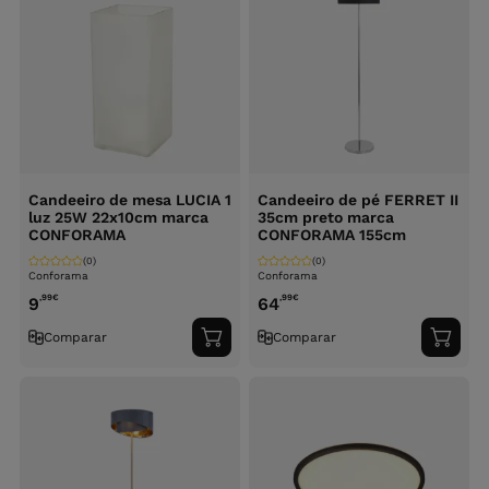
Candeeiro de mesa LUCIA 1
Candeeiro de pé FERRET II
luz 25W 22x10cm marca
35cm preto marca
CONFORAMA
CONFORAMA 155cm
(0)
(0)
Conforama
Conforama
,99
€
,99
€
9
64
Comparar
Comparar
Adicionar
Adici
ao
ao
carrinho
carri