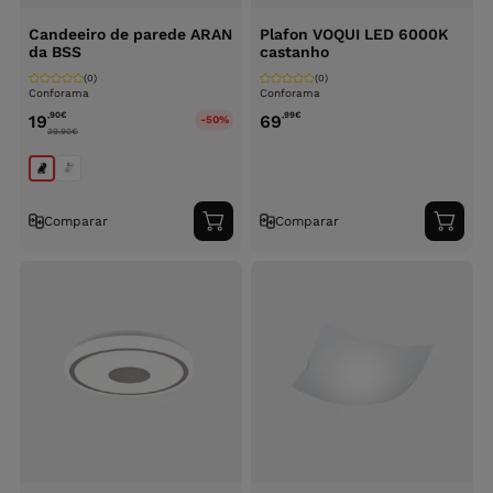
Candeeiro de parede ARAN
Plafon VOQUI LED 6000K
da BSS
castanho
(0)
(0)
Conforama
Conforama
,90
€
,99
€
19
69
-50%
39.90
€
Comparar
Comparar
Adicionar
Adici
ao
ao
carrinho
carri