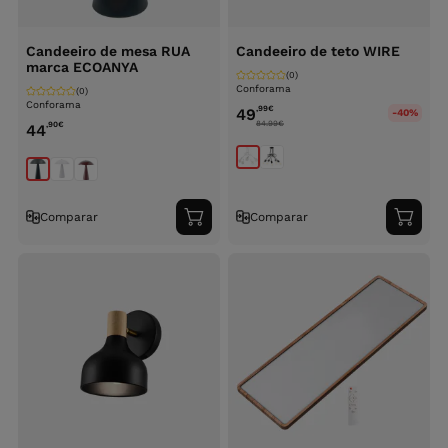
Candeeiro de mesa RUA
Candeeiro de teto WIRE
marca ECOANYA
(0)
Conforama
(0)
Conforama
,99
€
49
-40%
84.99
€
,90
€
44
Comparar
Comparar
Adicionar
Adici
ao
ao
carrinho
carri