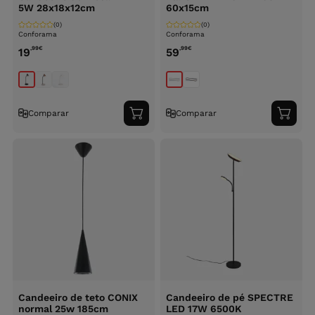
5W 28x18x12cm
60x15cm
(0)
(0)
Conforama
Conforama
,99
€
,99
€
19
59
Comparar
Comparar
Adicionar
Adici
ao
ao
carrinho
carri
Candeeiro de teto CONIX
Candeeiro de pé SPECTRE
normal 25w 185cm
LED 17W 6500K