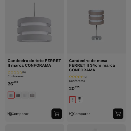
Candeeiro de teto FERRET
Candeeiro de mesa
II marca CONFORAMA
FERRET II 34cm marca
CONFORAMA
(0)
Conforama
(0)
Conforama
,99
€
26
,99
€
20
Comparar
Comparar
Adicionar
Adici
ao
ao
carrinho
carri