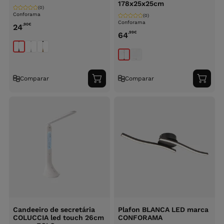
178x25x25cm
(0)
Conforama
(0)
Conforama
,90
€
24
,99
€
64
Comparar
Comparar
Adicionar
Adici
ao
ao
carrinho
carri
Candeeiro de secretária
Plafon BLANCA LED marca
COLUCCIA led touch 26cm
CONFORAMA