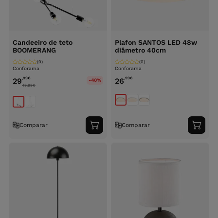
Candeeiro de teto
Plafon SANTOS LED 48w
BOOMERANG
diâmetro 40cm
(0)
(0)
Conforama
Conforama
,99
€
,99
€
29
26
-40%
49.99
€
Comparar
Comparar
Adicionar
Adici
ao
ao
carrinho
carri