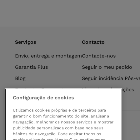
Serviços
Contacto
Envio, entrega e montagem
Contacte-nos
Garantia Plus
Seguir o meu pedido
Blog
Seguir incidência Pós-
Perguntas Frequentes
Livro de reclamações
Configuração de cookies
Utilizamos cookies próprias e de terceiros para
garantir o bom funcionamento do site, analisar a
navegação, melhorar os nossos serviços e mostrar
Pagamento seguro
publicidade personalizada com base nos seus
hábitos de navegação. Pode aceitar todos os
cookies clicando em “Aceitar”, ou configurar as