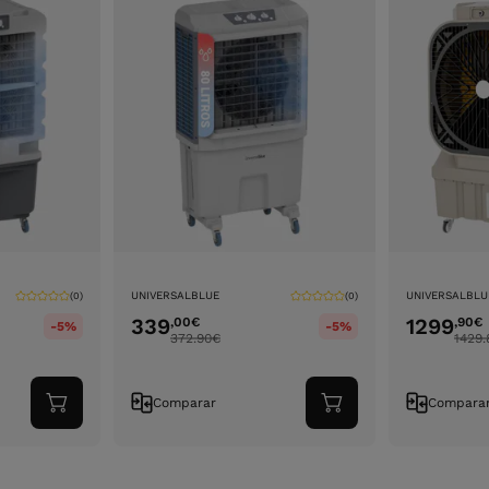
UNIVERSALBLUE
UNIVERSALBLU
(0)
(0)
339
1299
,00
€
,90
€
-5%
-5%
372.90
€
1429.
Comparar
Compara
Adicionar
Adicionar
ao
ao
carrinho
carrinho