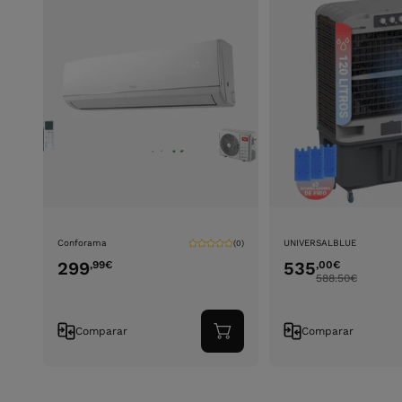
Conforama
UNIVERSALBLUE
(0)
299
535
,99
€
,00
€
588.50
€
Comparar
Comparar
Adicionar
ao
carrinho