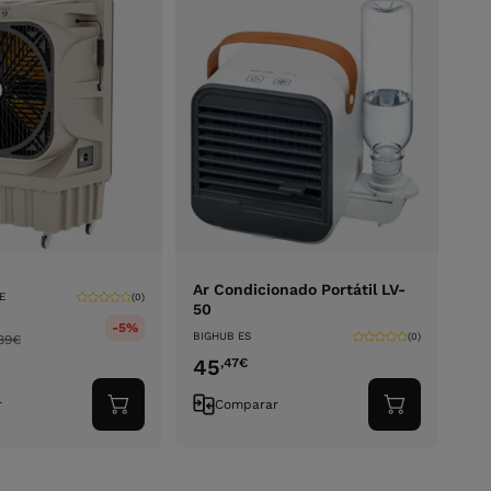
Ar Condicionado Portátil LV-
E
(0)
50
-5%
BIGHUB ES
(0)
89
€
45
,47
€
r
Comparar
Adicionar
Adicionar
ao
ao
carrinho
carrinho