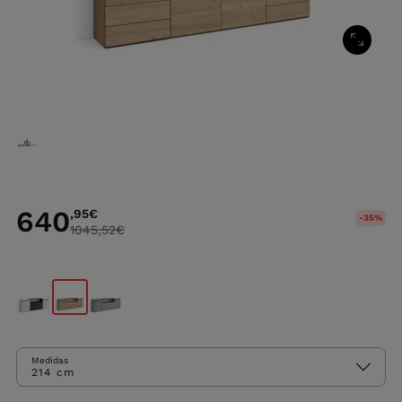
640
,95
€
-35%
1045,52
€
Medidas
214 cm