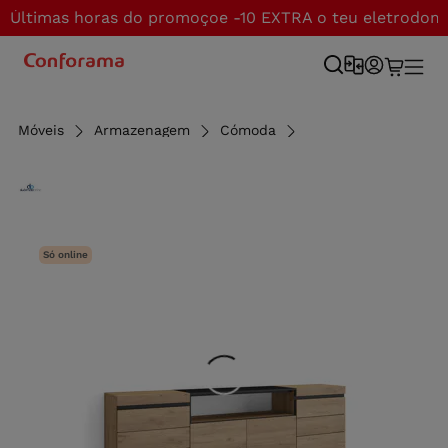
Últimas horas do promoçoe -10 EXTRA o teu eletrodom
Móveis
Armazenagem
Cómoda
Só online