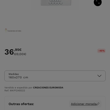
36
,95
€
-45%
69,00
€
Medidas
160x270 cm
Vendido e expedido por
CREACIONES EUROMODA
Ref. MKP1249322
Outras ofertas:
Adicionar morada