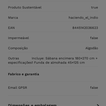
Produto Sustentável
true
Marca
haciendo_el_indio
EAN
8445142036623
Impermeável
false
Composição
Algodão
Outras
Incluye: Sábana encimera 180×270 cm +
especificações
1 Funda de almohada 45×125 cm
Fabrico e garantia
Email GPSR
false
Dimensões e embalagem