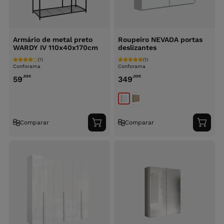
Armário de metal preto
Roupeiro NEVADA portas
WARDY IV 110x40x170cm
deslizantes
(1)
(1)
Conforama
Conforama
,99
€
,00
€
59
349
Comparar
Comparar
Adicionar
Adici
ao
ao
carrinho
carri