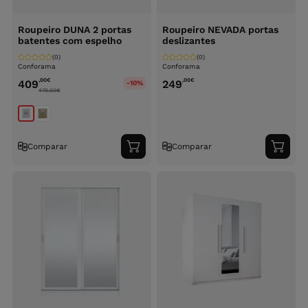
Roupeiro DUNA 2 portas
Roupeiro NEVADA portas
batentes com espelho
deslizantes
(0)
(0)
Conforama
Conforama
,00
€
,00
€
409
249
-10%
479.00
€
Comparar
Comparar
Adicionar
Adici
ao
ao
carrinho
carri