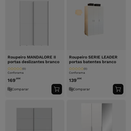
Roupeiro MANDALORE II
Roupeiro SERIE LEADER
portas deslizantes branco
portas batentes branco
(0)
(0)
Conforama
Conforama
,00
€
,00
€
169
139
Comparar
Comparar
Adicionar
Adici
ao
ao
carrinho
carri