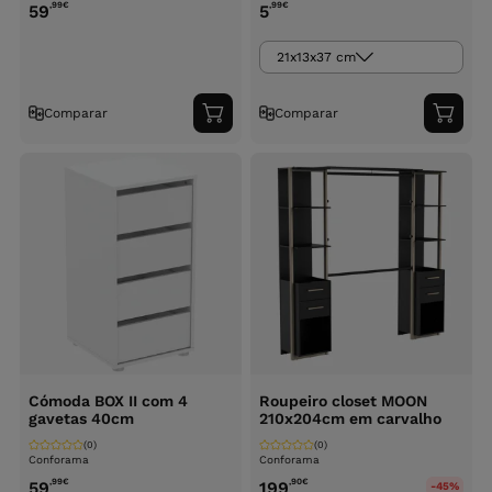
,99
€
,99
€
59
5
21x13x37 cm
Comparar
Comparar
Adicionar
Adici
ao
ao
carrinho
carri
Cómoda BOX II com 4
Roupeiro closet MOON
gavetas 40cm
210x204cm em carvalho
(0)
(0)
Conforama
Conforama
,99
€
,90
€
59
199
-45%