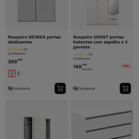
Roupeiro NEVADA portas
Roupeiro GHOST portas
deslizantes
batentes com espelho e 2
gavetas
(0)
Conforama
(0)
Conforama
,00
€
269
,00
€
169
-30%
259.00
€
Comparar
Comparar
Adicionar
Adici
ao
ao
carrinho
carri