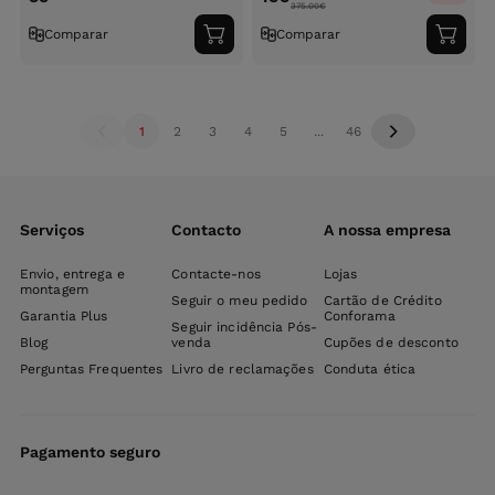
375.00
€
Comparar
Comparar
Adicionar
Adici
ao
ao
carrinho
carri
1
2
3
4
5
...
46
Serviços
Contacto
A nossa empresa
Envio, entrega e
Contacte-nos
Lojas
montagem
Seguir o meu pedido
Cartão de Crédito
Garantia Plus
Conforama
Seguir incidência Pós-
Blog
venda
Cupões de desconto
Perguntas Frequentes
Livro de reclamações
Conduta ética
Pagamento seguro