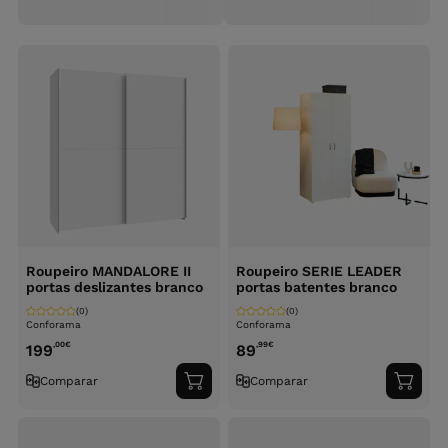
Roupeiro MANDALORE II
Roupeiro SERIE LEADER
portas deslizantes branco
portas batentes branco
(0)
(0)
Conforama
Conforama
,00
€
,99
€
199
89
Comparar
Comparar
Adicionar
Adici
ao
ao
carrinho
carri