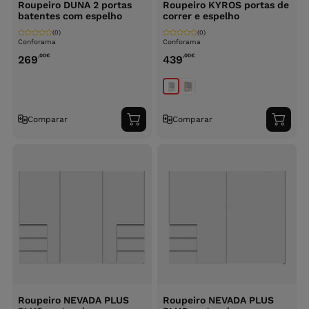
Roupeiro DUNA 2 portas
Roupeiro KYROS portas de
batentes com espelho
correr e espelho
(0)
(0)
Conforama
Conforama
,00
€
,00
€
269
439
Comparar
Comparar
Adicionar
Adici
ao
ao
carrinho
carri
Roupeiro NEVADA PLUS
Roupeiro NEVADA PLUS