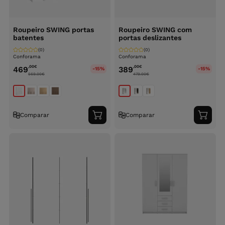
Roupeiro SWING portas
Roupeiro SWING com
batentes
portas deslizantes
(0)
(0)
Conforama
Conforama
,00
€
,00
€
469
389
-15%
-15%
569.00
€
479.00
€
Comparar
Comparar
Adicionar
Adici
ao
ao
carrinho
carri