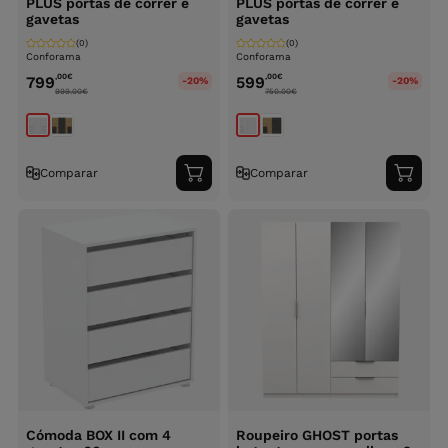
PLUS portas de correr e
PLUS portas de correr e
gavetas
gavetas
(0)
(0)
Conforama
Conforama
,00
€
,00
€
799
599
-20%
-20%
999.00
€
750.00
€
Comparar
Comparar
Adicionar
Adici
ao
ao
carrinho
carri
Cómoda BOX II com 4
Roupeiro GHOST portas