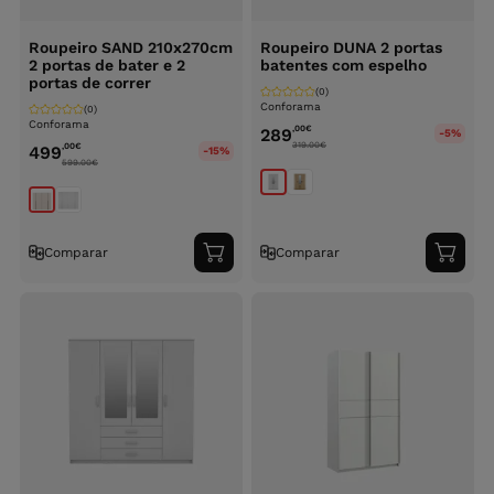
Roupeiro SAND 210x270cm
Roupeiro DUNA 2 portas
2 portas de bater e 2
batentes com espelho
portas de correr
(0)
Conforama
(0)
Conforama
,00
€
289
-5%
319.00
€
,00
€
499
-15%
599.00
€
Comparar
Comparar
Adicionar
Adici
ao
ao
carrinho
carri