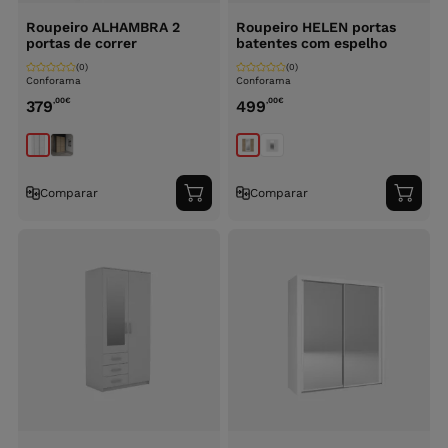
Roupeiro ALHAMBRA 2
Roupeiro HELEN portas
portas de correr
batentes com espelho
(0)
(0)
Conforama
Conforama
,00
€
,00
€
379
499
Comparar
Comparar
Adicionar
Adici
ao
ao
carrinho
carri