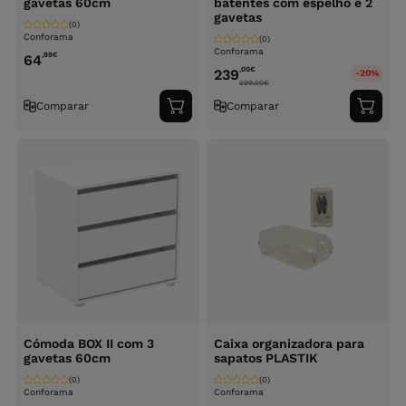
gavetas 60cm
batentes com espelho e 2
gavetas
(0)
Conforama
(0)
Conforama
,99
€
64
,00
€
239
-20%
299.00
€
Comparar
Comparar
Adicionar
Adici
ao
ao
carrinho
carri
Cómoda BOX II com 3
Caixa organizadora para
gavetas 60cm
sapatos PLASTIK
(0)
(0)
Conforama
Conforama