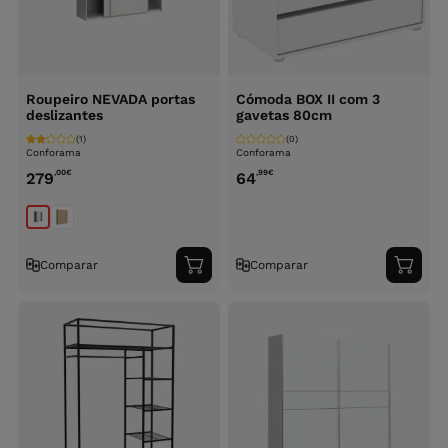
Roupeiro NEVADA portas
Cómoda BOX II com 3
deslizantes
gavetas 80cm
(1)
(0)
Conforama
Conforama
,00
€
,99
€
279
64
Comparar
Comparar
Adicionar
Adici
ao
ao
carrinho
carri