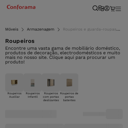
Móveis
Armazenagem
Roupeiros e guarda-roupas de quarto ao melhor preço - Conforama
Roupeiros
Encontre uma vasta gama de mobiliário doméstico,
produtos de decoração, electrodomésticos e muito
mais no nosso site. Clique aqui para procurar um
produto!
Roupeiros
Roupeiros
Roupeiros
Roupeiros de
Auxiliar
Infantil
com portas
portas
deslizantes
batentes