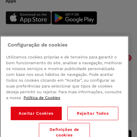
Apps
Configuração de cookies
Siga-nos
Utilizamos cookies próprias e de terceiros para garantir o
bom funcionamento do site, analisar a navegação, melhorar
os nossos serviços e mostrar publicidade personalizada
com base nos seus hábitos de navegação. Pode aceitar
todos os cookies clicando em “Aceitar”, ou configurar as
Comprar na Madeira
suas preferências para selecionar que tipos de cookies
Política de privacidad
deseja permitir ou rejeitar. Para mais informações, consulte
Termos e Condições
a nossa
Política de Cookies
Condições legais
Aceitar Cookies
Rejeitar Todos
© 2026 Conforama
Definições de
cookies