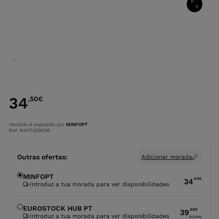
34
,50
€
Vendido e expedido por
MINFOPT
Ref. MKP1359636
Outras ofertas:
Adicionar morada
MINFOPT
,50
€
34
Introduz a tua morada para ver disponibilidades
EUROSTOCK HUB PT
,68
€
39
Introduz a tua morada para ver disponibilidades
97,99
€