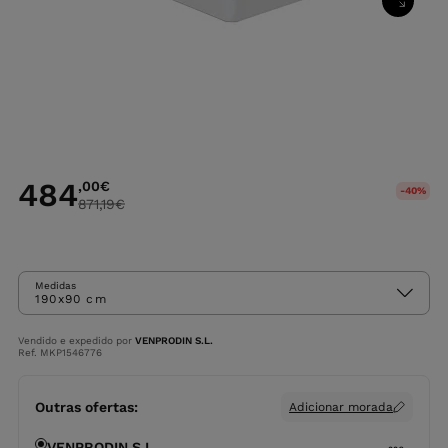
484
,00
€
-40%
871,19
€
Medidas
190x90 cm
Vendido e expedido por
VENPRODIN S.L.
Ref. MKP1546776
Outras ofertas:
Adicionar morada
VENPRODIN S.L.