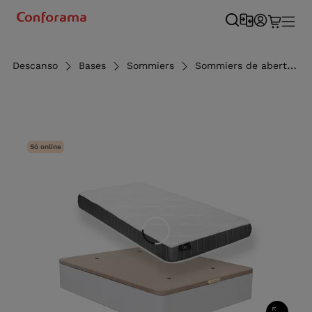
Descanso
Bases
Sommiers
Sommiers de abertura lateral
Só online