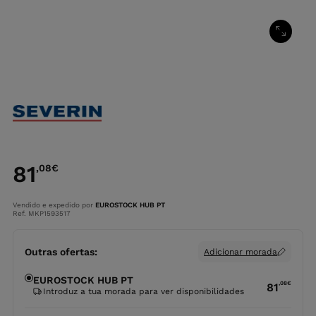
81
,08
€
Vendido e expedido por
EUROSTOCK HUB PT
Ref. MKP1593517
Outras ofertas:
Adicionar morada
EUROSTOCK HUB PT
,08
€
81
Introduz a tua morada para ver disponibilidades