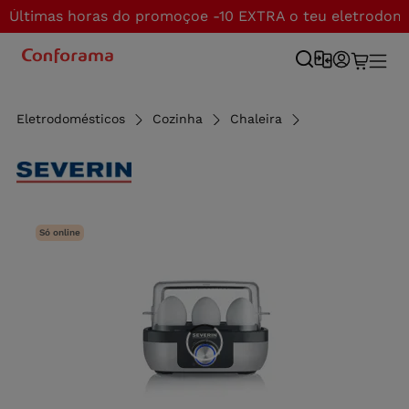
Últimas horas do promoçoe -10 EXTRA o teu eletrodom
Eletrodomésticos
Cozinha
Chaleira
Só online