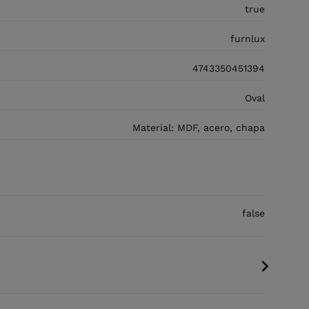
true
furnlux
4743350451394
Oval
Material: MDF, acero, chapa
false