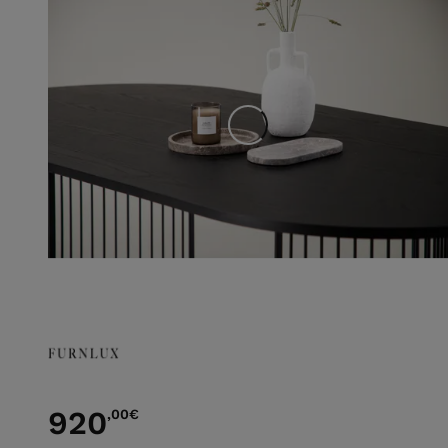
920
,00
€