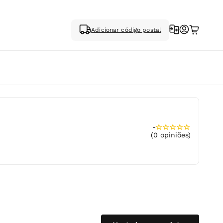
Adicionar código postal
-
★
★
★
★
★
(0 opiniões)