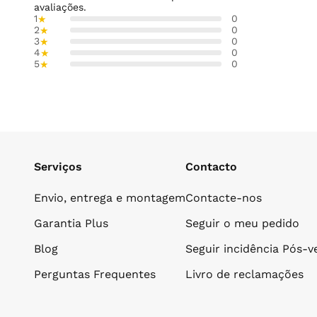
avaliações.
1
0
★
2
0
★
3
0
★
4
0
★
5
0
★
Serviços
Contacto
Envio, entrega e montagem
Contacte-nos
Garantia Plus
Seguir o meu pedido
Blog
Seguir incidência Pós-
Perguntas Frequentes
Livro de reclamações