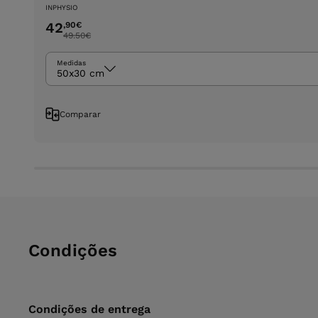
INPHYSIO
42
,90
€
49.50
€
Medidas
50x30 cm
Comparar
Condições
Condições de entrega