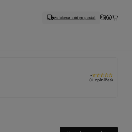
Adicionar código postal
-
★
★
★
★
★
(0 opiniões)