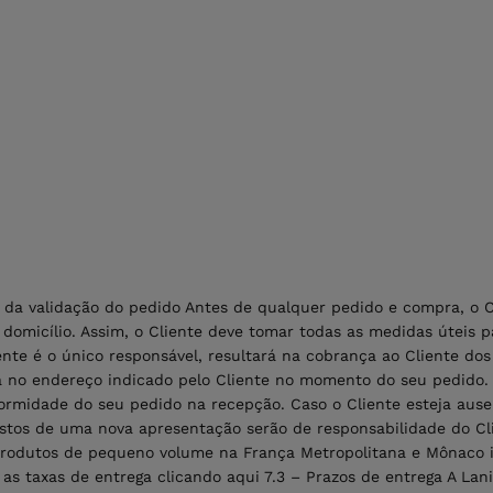
es da validação do pedido Antes de qualquer pedido e compra, o 
omicílio. Assim, o Cliente deve tomar todas as medidas úteis p
nte é o único responsável, resultará na cobrança ao Cliente do
a no endereço indicado pelo Cliente no momento do seu pedido.
formidade do seu pedido na recepção. Caso o Cliente esteja aus
ustos de uma nova apresentação serão de responsabilidade do Clie
rodutos de pequeno volume na França Metropolitana e Mônaco inc
ue as taxas de entrega clicando aqui 7.3 – Prazos de entrega A L