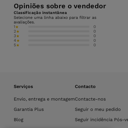
Opiniões sobre o vendedor
Classificação instantânea
Selecione uma linha abaixo para filtrar as
avaliações.
1
0
★
2
0
★
3
0
★
4
0
★
5
0
★
Serviços
Contacto
Envio, entrega e montagem
Contacte-nos
Garantia Plus
Seguir o meu pedido
Blog
Seguir incidência Pós-