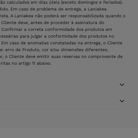
ão calculados em dias úteis (exceto domingos e feriados).
dido. Em caso de problema de entrega, a Laniakea
sta. A Laniakea não poderá ser responsabilizada quando o
O Cliente deve, antes de proceder à assinatura do
s). Confirmar a correta conformidade dos produtos em
cessárias para julgar a conformidade dos produtos no
 Em caso de anomalias constatadas na entrega, o Cliente
de: erro de Produto, cor e/ou dimensões diferentes;
or, o Cliente deve emitir suas reservas no comprovante de
itas no artigo 11 abaixo.