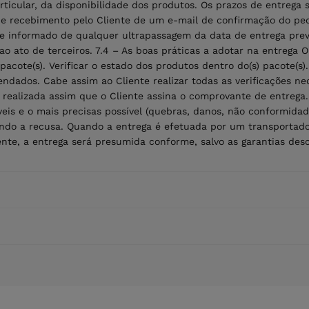
icular, da disponibilidade dos produtos. Os prazos de entrega s
de recebimento pelo Cliente de um e-mail de confirmação do pe
e informado de qualquer ultrapassagem da data de entrega previ
o ato de terceiros. 7.4 – As boas práticas a adotar na entrega 
 pacote(s). Verificar o estado dos produtos dentro do(s) pacote(
dados. Cabe assim ao Cliente realizar todas as verificações ne
realizada assim que o Cliente assina o comprovante de entrega.
íveis e o mais precisas possível (quebras, danos, não conformida
ficando a recusa. Quando a entrega é efetuada por um transportad
nte, a entrega será presumida conforme, salvo as garantias descr