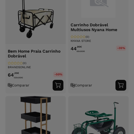
Carrinho Dobrável
Multiusos Nyana Home
(0)
NYANA STORE
,90
€
44
-35%
Bem Home Praia Carrinho
69.90
€
Dobrável
(0)
BRANDSONLINE
,30
€
64
-50%
139.99
€
Comparar
Comparar
Adicionar
Adici
ao
ao
carrinho
carri