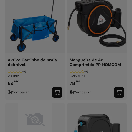
Aktive Carrinho de praia
Mangueira de Ar
dobrável
Comprimido PP HOMCOM
(0)
(0)
DISTRIA
AOSOM_PT
,95
€
,99
€
69
78
Comparar
Comparar
Adicionar
Adici
ao
ao
carrinho
carri