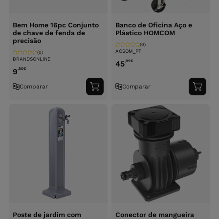
Bem Home 16pc Conjunto
Banco de Oficina Aço e
de chave de fenda de
Plástico HOMCOM
precisão
(0)
AOSOM_PT
(0)
BRANDSONLINE
,99
€
45
,50
€
9
Comparar
Comparar
Adicionar
Adici
ao
ao
carrinho
carri
Poste de jardim com
Conector de mangueira