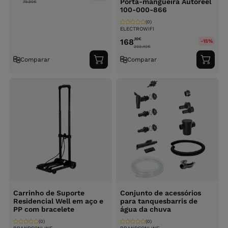
Porta-mangueira Autoreel
79.90
€
100-000-866
(0)
ELECTROWIFI
,10
€
168
-15%
203.40
€
Comparar
Comparar
Adicionar
Adici
ao
ao
carrinho
carri
Carrinho de Suporte
Conjunto de acessórios
Residencial Well em aço e
para tanquesbarris de
PP com bracelete
água da chuva
(0)
(0)