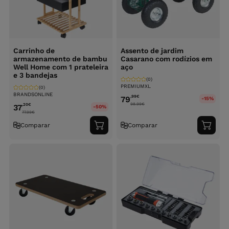
Carrinho de
Assento de jardim
armazenamento de bambu
Casarano com rodízios em
Well Home com 1 prateleira
aço
e 3 bandejas
(0)
PREMIUMXL
(0)
BRANDSONLINE
,99
€
79
-15%
98.99
€
,20
€
37
-50%
77.99
€
Comparar
Comparar
Adicionar
Adici
ao
ao
carrinho
carri