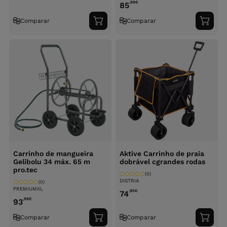
,99
€
85
Comparar
Comparar
Adicionar
Adici
ao
ao
carrinho
carri
Carrinho de mangueira
Aktive Carrinho de praia
Gelibolu 34 máx. 65 m
dobrável cgrandes rodas
pro.tec
(0)
DISTRIA
(0)
PREMIUMXL
,95
€
74
,99
€
93
Comparar
Comparar
Adicionar
Adici