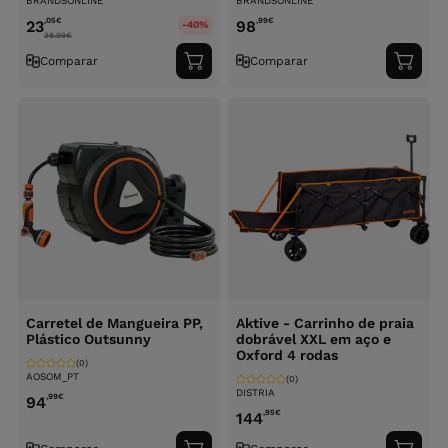
BRANDSONLINE
BRANDSONLINE
,05
€
,99
€
23
98
-40%
38.99
€
Comparar
Comparar
Adicionar
Adici
ao
ao
carrinho
carri
Carretel de Mangueira PP,
Aktive - Carrinho de praia
Plástico Outsunny
dobrável XXL em aço e
Oxford 4 rodas
(0)
AOSOM_PT
(0)
DISTRIA
,99
€
94
,95
€
144