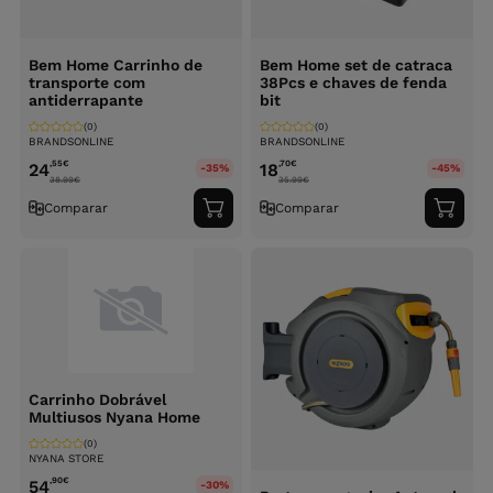
Bem Home Carrinho de
Bem Home set de catraca
transporte com
38Pcs e chaves de fenda
antiderrapante
bit
(0)
(0)
BRANDSONLINE
BRANDSONLINE
,55
€
,70
€
24
18
-35%
-45%
38.99
€
35.99
€
Comparar
Comparar
Adicionar
Adici
ao
ao
carrinho
carri
Carrinho Dobrável
Multiusos Nyana Home
(0)
NYANA STORE
,90
€
54
-30%