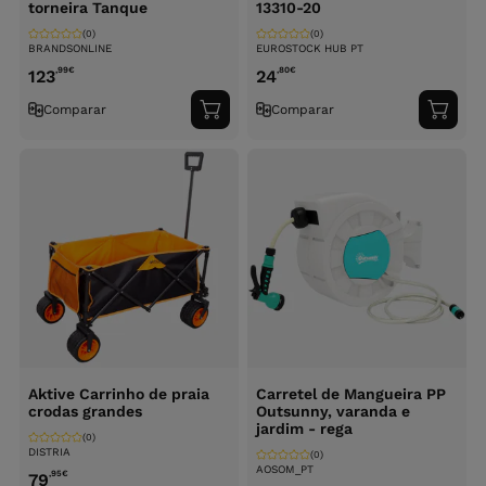
torneira Tanque
13310-20
(0)
(0)
BRANDSONLINE
EUROSTOCK HUB PT
,99
€
,80
€
123
24
Comparar
Comparar
Adicionar
Adici
ao
ao
carrinho
carri
Aktive Carrinho de praia
Carretel de Mangueira PP
crodas grandes
Outsunny, varanda e
jardim - rega
(0)
DISTRIA
(0)
AOSOM_PT
,95
€
79