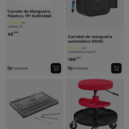
Carrete de Mangueira
Plástico, PP DURHAND
(0)
AOSOM_PT
,99
€
46
Carretel de mangueira
automático ERGO.
(0)
EUROSTOCK HUB PT
,53
€
199
Comparar
Comparar
Adicionar
Adici
ao
ao
carrinho
carri