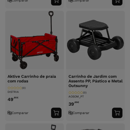
Comparar
Comparar
Adicionar
Adici
ao
ao
carrinho
carri
Aktive Carrinho de praia
Carrinho de Jardim com
com rodas
Assento PP, Pástico e Metal
Outsunny
(0)
DISTRIA
(0)
AOSOM_PT
,95
€
49
,99
€
39
Comparar
Comparar
Adicionar
Adici
ao
ao
carrinho
carri