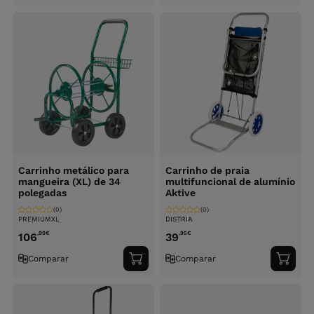
ao
ao
carrinho
carri
Carrinho metálico para
Carrinho de praia
mangueira (XL) de 34
multifuncional de alumínio
polegadas
Aktive
(0)
(0)
PREMIUMXL
DISTRIA
,99
€
,95
€
106
39
Comparar
Comparar
Adicionar
Adici
ao
ao
carrinho
carri