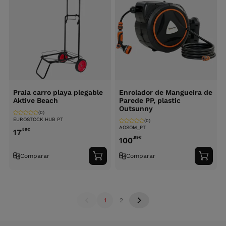
Praia carro playa plegable
Enrolador de Mangueira de
Aktive Beach
Parede PP, plastic
Outsunny
(0)
EUROSTOCK HUB PT
(0)
AOSOM_PT
,59
€
17
,99
€
100
Comparar
Comparar
Adicionar
Adici
ao
ao
carrinho
carri
1
2