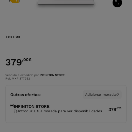
379
,00
€
Vendido e expedido por
INFINITON STORE
Ref. MKP1377752
Outras ofertas:
Adicionar morada
INFINITON STORE
,00
€
379
Introduz a tua morada para ver disponibilidades