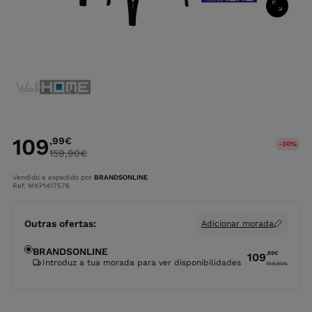
109
,99
€
-30%
159,90
€
Vendido e expedido por
BRANDSONLINE
Ref. MKP1417576
Outras ofertas:
Adicionar morada
BRANDSONLINE
,99
€
109
Introduz a tua morada para ver disponibilidades
159,90
€