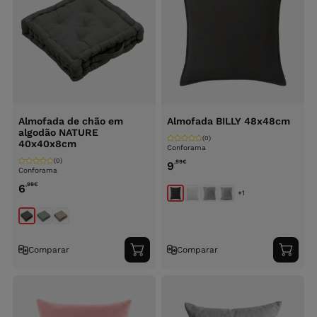
Almofada de chão em
Almofada BILLY 48x48cm
algodão NATURE
(0)
40x40x8cm
Conforama
(0)
,99
€
9
Conforama
,99
€
6
+1
Comparar
Comparar
Adicionar
Adici
ao
ao
carrinho
carri