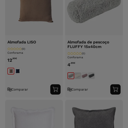
Almofada LISO
Almofada de pescoço
FLUFFY 15x40cm
(0)
Conforama
(0)
Conforama
,90
€
12
,99
€
4
Comparar
Comparar
Adicionar
Adici
ao
ao
carrinho
carri