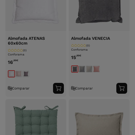
Almofada ATENAS
Almofada VENECIA
60x60cm
(0)
Conforama
(0)
Conforama
,99
€
15
,99
€
16
Comparar
Comparar
Adicionar
Adici
ao
ao
carrinho
carri