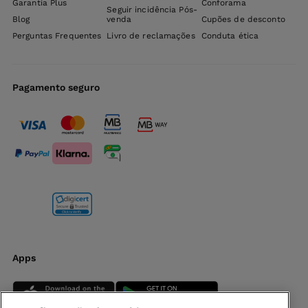
Garantia Plus
Conforama
Seguir incidência Pós-
Blog
venda
Cupões de desconto
Perguntas Frequentes
Livro de reclamações
Conduta ética
Pagamento seguro
Apps