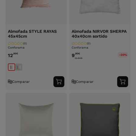
Almofada STYLE RAYAS
Almofada NIRVOR SHERPA
45x45cm
40x40cm sortido
(0)
(0)
Conforama
Conforama
,90
€
,90
€
12
9
-20%
12.90
€
Comparar
Comparar
Adicionar
Adici
ao
ao
carrinho
carri