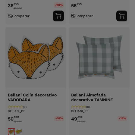
,99
€
,99
€
36
55
-20%
48.99
€
Comparar
Comparar
Adicionar
Adici
ao
ao
carrinho
carri
Beliani Cojín decorativo
Beliani Almofada
VADODARA
decorativa TAMNINE
(0)
(0)
BELIANI_PT
BELIANI_PT
,99
€
,99
€
50
49
-10%
-15%
58.99
€
58.99
€