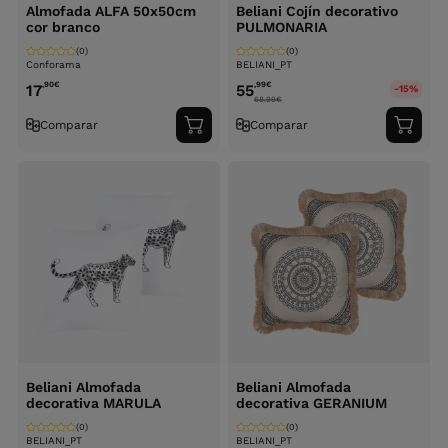
Almofada ALFA 50x50cm
Beliani Cojín decorativo
cor branco
PULMONARIA
(0)
(0)
Conforama
BELIANI_PT
,90
€
,99
€
17
55
-15%
68.99
€
Comparar
Comparar
Adicionar
Adici
ao
ao
carrinho
carri
Beliani Almofada
Beliani Almofada
decorativa MARULA
decorativa GERANIUM
(0)
(0)
BELIANI_PT
BELIANI_PT