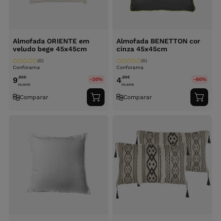
Almofada ORIENTE em
Almofada BENETTON cor
veludo bege 45x45cm
cinza 45x45cm
(0)
(0)
Conforama
Conforama
,90
€
,90
€
9
4
-20%
-60%
12.90
€
12.90
€
Comparar
Comparar
Adicionar
Adici
ao
ao
carrinho
carri