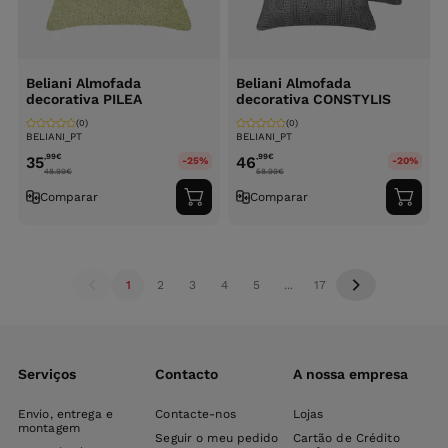
Beliani Almofada
Beliani Almofada
decorativa PILEA
decorativa CONSTYLIS
(0)
(0)
BELIANI_PT
BELIANI_PT
,99
€
,99
€
35
46
-25%
-20%
48.99
€
58.99
€
Comparar
Comparar
Adicionar
Adici
ao
ao
carrinho
carri
1
2
3
4
5
...
17
Serviços
Contacto
A nossa empresa
Envio, entrega e
Contacte-nos
Lojas
montagem
Seguir o meu pedido
Cartão de Crédito