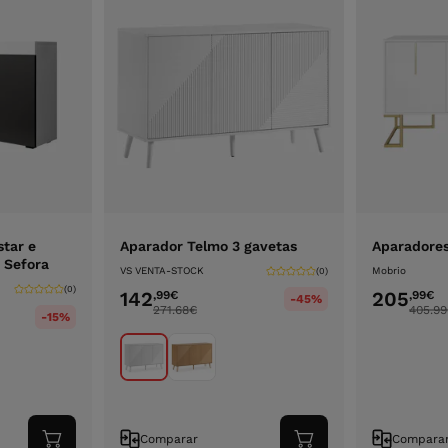
star e
Aparador Telmo 3 gavetas
Aparadore
D Sefora
VS VENTA-STOCK
Mobrio
(0)
(0)
142
205
,99
€
,99
€
-45%
271.68
€
405.99
-15%
Comparar
Compara
Adicionar
Adicionar