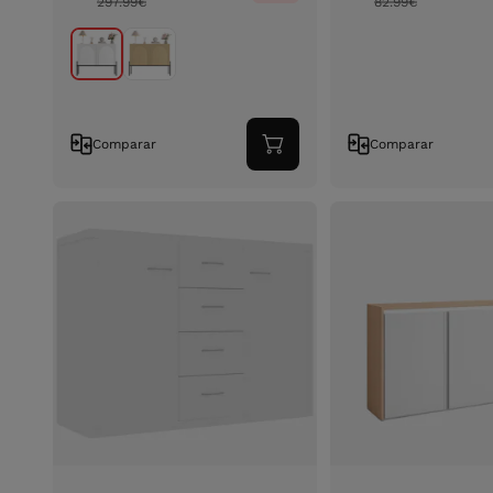
297.99
€
82.99
€
Comparar
Comparar
Adicionar
ao
carrinho