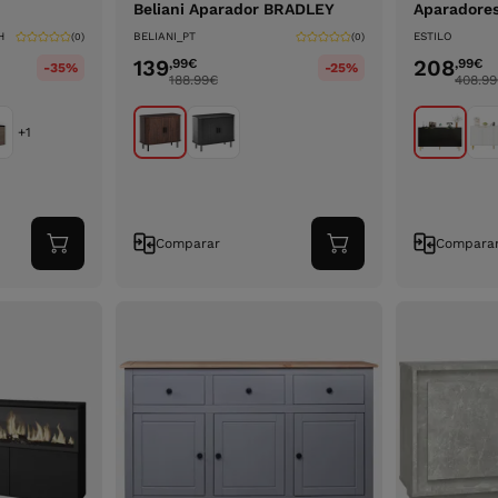
Beliani Aparador BRADLEY
Aparadore
H
BELIANI_PT
ESTILO
(0)
(0)
139
208
,99
€
,99
€
-35%
-25%
188.99
€
408.99
+1
Comparar
Compara
Adicionar
Adicionar
ao
ao
carrinho
carrinho