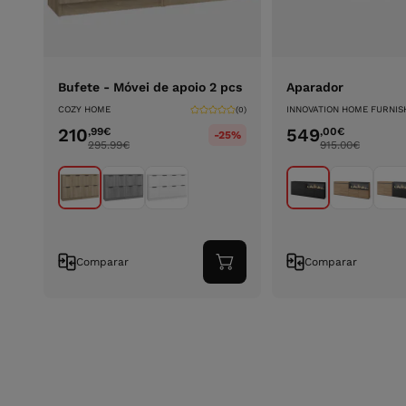
Bufete - Móvei de apoio 2 pcs
Aparador
COZY HOME
INNOVATION HOME FURNIS
(0)
210
549
,99
€
,00
€
-25%
295.99
€
915.00
€
Comparar
Comparar
Adicionar
ao
carrinho