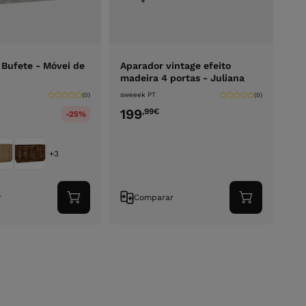
 Bufete - Móvei de
Aparador vintage efeito
madeira 4 portas - Juliana
sweeek PT
(0)
(0)
199
,99
€
-25%
+3
r
Comparar
Adicionar
Adicionar
ao
ao
carrinho
carrinho