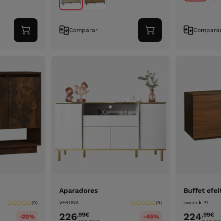
Comparar
Compara
Adicionar
Adicionar
ao
ao
carrinho
carrinho
Aparadores
Buffet efei
VERONA
sweeek PT
(0)
(0)
226
224
,99
€
,99
€
-20%
-45%