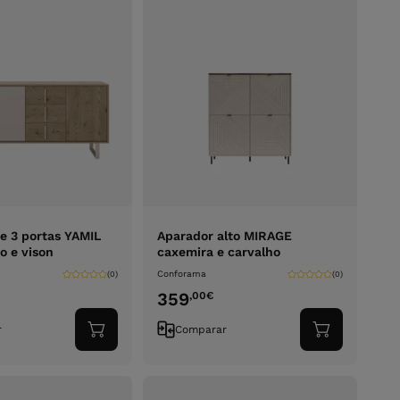
e 3 portas YAMIL
Aparador alto MIRAGE
o e vison
caxemira e carvalho
Conforama
(0)
(0)
359
,00
€
r
Comparar
Adicionar
Adicionar
ao
ao
carrinho
carrinho