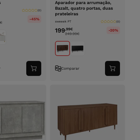
s
Aparador para arrumação,
Bazalt, quatro portas, duas
(0)
prateleiras
-45%
sweeek PT
(0)
€
199
,99
€
-20%
249.99
€
r
Comparar
Adicionar
Adicionar
ao
ao
carrinho
carrinho