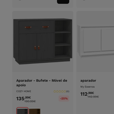
ao
carrinho
Aparador - Bufete - Móvei de
aparador
apoio
My Essenza
COZY HOME
(0)
112
,98
€
142.99
€
135
,99
€
-25%
190.99
€