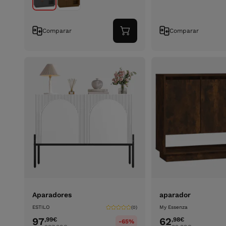
Comparar
Comparar
Adicionar
ao
carrinho
Aparadores
aparador
ESTILO
My Essenza
(0)
97
62
,99
€
,98
€
-65%