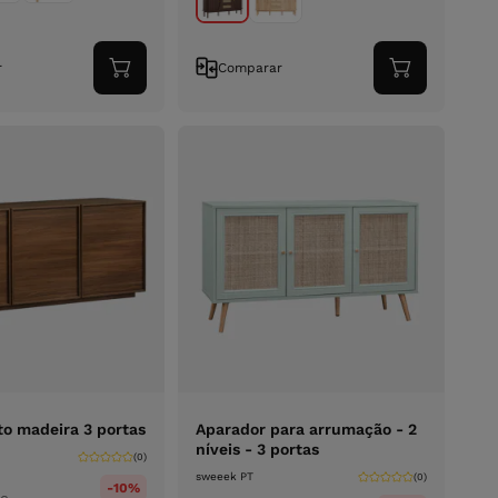
r
Comparar
Adicionar
Adicionar
ao
ao
carrinho
carrinho
to madeira 3 portas
Aparador para arrumação - 2
níveis - 3 portas
(0)
sweeek PT
(0)
-10%