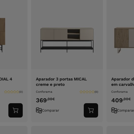
 DIAL 4
Aparador 3 portas MICAL
Aparador d
creme e preto
em carvalh
Conforama
Conforama
(0)
(0)
369
409
,00
€
,00
€
Comparar
Compara
Adicionar
Adicionar
ao
ao
carrinho
carrinho