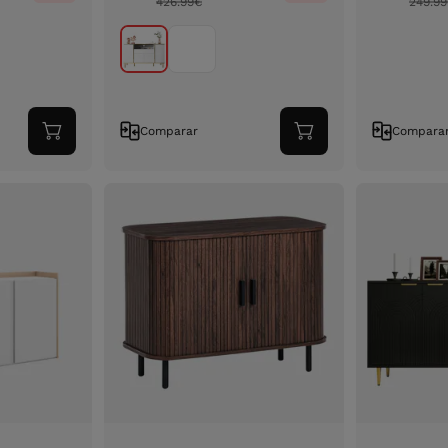
426.99
€
249.99
Comparar
Compara
Adicionar
Adicionar
ao
ao
carrinho
carrinho