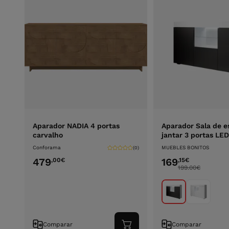
Aparador NADIA 4 portas
Aparador Sala de e
carvalho
jantar 3 portas LE
Conforama
MUEBLES BONITOS
(0)
479
169
,00
€
,15
€
199.00
€
Comparar
Comparar
Adicionar