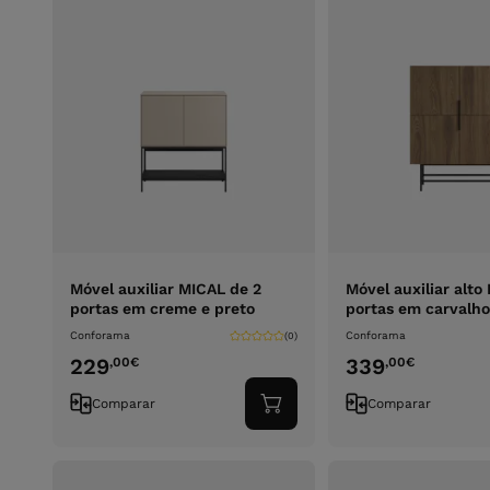
Móvel auxiliar MICAL de 2
Móvel auxiliar alto
portas em creme e preto
portas em carvalho
Conforama
Conforama
(0)
229
339
,00
€
,00
€
Comparar
Comparar
Adicionar
ao
carrinho