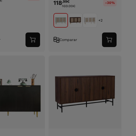
€
118
,99
€
-30%
169.99
€
+2
r
Comparar
Adicionar
Adicionar
ao
ao
carrinho
carrinho