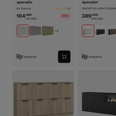
aparador
Aparador
My Essenza
INNOVATION HOME FURNIS
(0)
104
389
,98
€
,00
€
-20%
133.99
€
648.00
€
+3
Comparar
Comparar
Adicionar
ao
carrinho