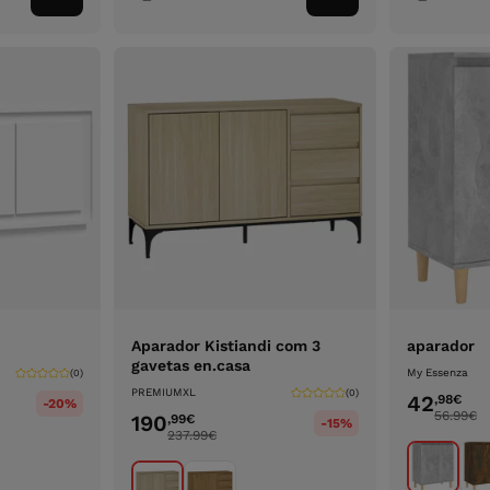
ao
ao
carrinho
carrinho
Aparador Kistiandi com 3
aparador
gavetas en.casa
My Essenza
(0)
PREMIUMXL
(0)
42
,98
€
-20%
56.99
€
190
,99
€
-15%
237.99
€