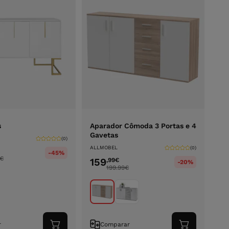
s
Aparador Cômoda 3 Portas e 4
Gavetas
(0)
ALLMOBEL
(0)
-45%
€
159
,99
€
-20%
199.99
€
r
Comparar
Adicionar
Adicionar