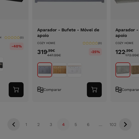
Aparador - Bufete - Móvei de
Aparador -
apoio
apoio
H
(0)
COZY HOME
COZY HOME
(0)
-40%
319
122
,99
€
,99
€
-25%
447.99
€
172.99
€
Comparar
Compara
Adicionar
Adicionar
ao
ao
carrinho
carrinho
1
2
3
4
5
6
...
102