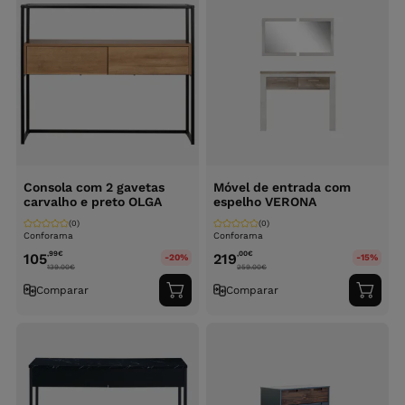
Consola com 2 gavetas
Móvel de entrada com
carvalho e preto OLGA
espelho VERONA
(0)
(0)
Conforama
Conforama
,99
€
,00
€
105
219
-20%
-15%
139.00
€
259.00
€
Comparar
Comparar
Adicionar
Adici
ao
ao
carrinho
carri