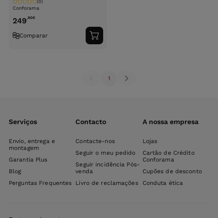
(0)
Conforama
,90
€
249
Comparar
Adicionar
ao
carrinho
1
Serviços
Contacto
A nossa empresa
Envio, entrega e
Contacte-nos
Lojas
montagem
Seguir o meu pedido
Cartão de Crédito
Garantia Plus
Conforama
Seguir incidência Pós-
Blog
venda
Cupões de desconto
Perguntas Frequentes
Livro de reclamações
Conduta ética