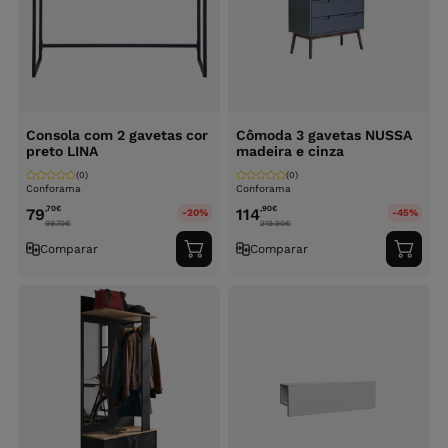
Consola com 2 gavetas cor
Cômoda 3 gavetas NUSSA
preto LINA
madeira e cinza
(0)
(0)
Conforama
Conforama
,70
€
,90
€
79
114
-20%
-45%
99.70
€
219.90
€
Comparar
Comparar
Adicionar
Adici
ao
ao
carrinho
carri