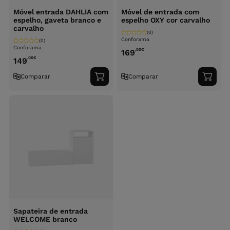
Móvel entrada DAHLIA com
Móvel de entrada com
espelho, gaveta branco e
espelho OXY cor carvalho
carvalho
(0)
Conforama
(0)
Conforama
,00
€
169
,00
€
149
Comparar
Comparar
Adicionar
Adici
ao
ao
carrinho
carri
Sapateira de entrada
WELCOME branco