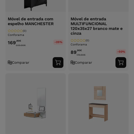
Móvel de entrada com
Móvel de entrada
espelho MANCHESTER
MULTIFUNCIONAL
120x35x27 branco mate e
(0)
cinza
Conforama
(0)
,90
€
169
-25%
Conforama
239.90
€
,90
€
89
-50%
179.90
€
Comparar
Comparar
Adicionar
Adici
ao
ao
carrinho
carri